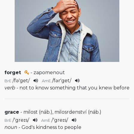
forget
- zapomenout
/
fə'get
/
/
fər'get
/
BrE
AmE
verb
- not to know something that you knew before
grace
- milost (náb.), milosrdenství (náb.)
/
'greɪs
/
/
'greɪs
/
BrE
AmE
noun
- God's kindness to people