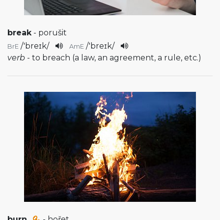
break
- porušit
/
'breɪk
/
/
'breɪk
/
BrE
AmE
verb
- to breach (a law, an agreement, a rule, etc.)
burn
- hořet