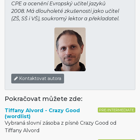
CPE a ocenění Evropský učitel jazyků
2008. Má dlouholeté zkušenosti jako učitel
(ZŠ, SŠ i VŠ), soukromý lektor a překladatel.
Kontaktovat autora
Pokračovat můžete zde:
Tiffany Alvord - Crazy Good
PRE-INTERMEDIATE
(wordlist)
Vybraná slovní zásoba z písně Crazy Good od
Tiffany Alvord