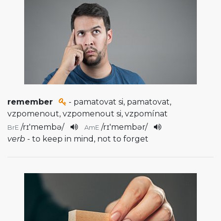
remember
- pamatovat si, pamatovat,
vzpomenout, vzpomenout si, vzpomínat
/
rɪ'membə
/
/
rɪ'membər
/
BrE
AmE
verb
- to keep in mind, not to forget