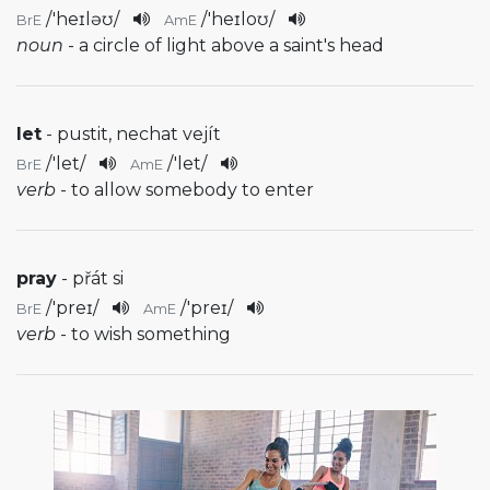
/
'heɪləʊ
/
/
'heɪloʊ
/
BrE
AmE
noun
- a circle of light above a saint's head
let
- pustit, nechat vejít
/
'let
/
/
'let
/
BrE
AmE
verb
- to allow somebody to enter
pray
- přát si
/
'preɪ
/
/
'preɪ
/
BrE
AmE
verb
- to wish something