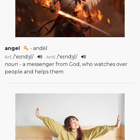
angel
- anděl
/
'eɪndʒl
/
/
'eɪndʒl
/
BrE
AmE
noun
- a messenger from God, who watches over
people and helps them