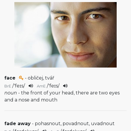
face
- obličej, tvář
/
'feɪs
/
/
'feɪs
/
BrE
AmE
noun
- the front of your head, there are two eyes
and a nose and mouth
fade away
- pohasnout, povadnout, uvadnout