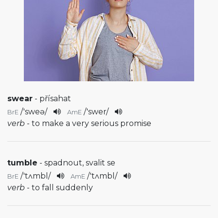
swear
- přísahat
/
'sweə
/
/
'swer
/
BrE
AmE
verb
- to make a very serious promise
tumble
- spadnout, svalit se
/
'tʌmbl
/
/
'tʌmbl
/
BrE
AmE
verb
- to fall suddenly