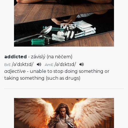
addicted
- závislý (na něčem)
/
ə'dɪktɪd
/
/
ə'dɪktɪd
/
BrE
AmE
adjective
- unable to stop doing something or
taking something (such as drugs)