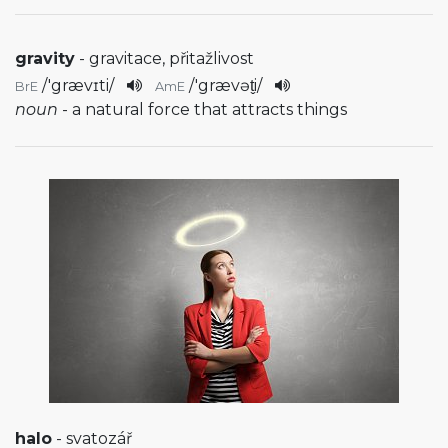
gravity
- gravitace, přitažlivost
/
'grævɪti
/
/
'grævət̬i
/
BrE
AmE
noun
- a natural force that attracts things
halo
- svatozář