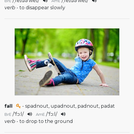
/
ˌfeɪdə'weɪ
/
/
ˌfeɪdə'weɪ
/
BrE
AmE
verb
- to disappear slowly
fall
- spadnout, upadnout, padnout, padat
/
'fɔ:l
/
/
'fɔ:l
/
BrE
AmE
verb
- to drop to the ground