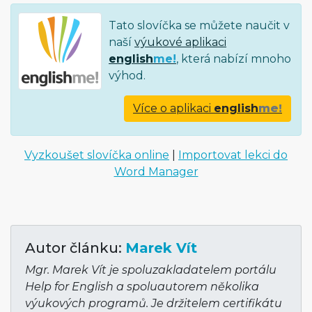
Tato slovíčka se můžete naučit v
naší
výukové aplikaci
english
me!
, která nabízí mnoho
výhod.
Více o aplikaci
english
me!
Vyzkoušet slovíčka online
|
Importovat lekci do
Word Manager
Autor článku:
Marek Vít
Mgr. Marek Vít je spoluzakladatelem portálu
Help for English a spoluautorem několika
výukových programů. Je držitelem certifikátu