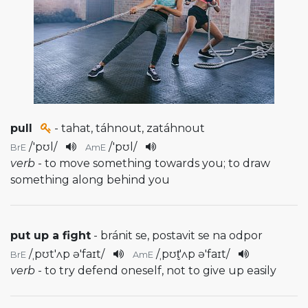
pull
- tahat, táhnout, zatáhnout
/
'pʊl
/
/
'pʊl
/
BrE
AmE
verb
- to move something towards you; to draw
something along behind you
put up a fight
- bránit se, postavit se na odpor
/
ˌpʊt'ʌp ə'faɪt
/
/
ˌpʊt̬'ʌp ə'faɪt
/
BrE
AmE
verb
- to try defend oneself, not to give up easily