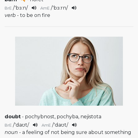
/
'bɜ:n
/
/
'bɜ:rn
/
BrE
AmE
verb
- to be on fire
doubt
- pochybnost, pochyba, nejistota
/
'daʊt
/
/
'daʊt
/
BrE
AmE
noun
- a feeling of not being sure about something