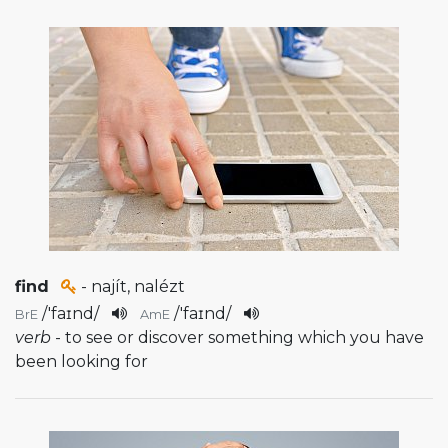
find
- najít, nalézt
/
'faɪnd
/
/
'faɪnd
/
BrE
AmE
verb
- to see or discover something which you have
been looking for