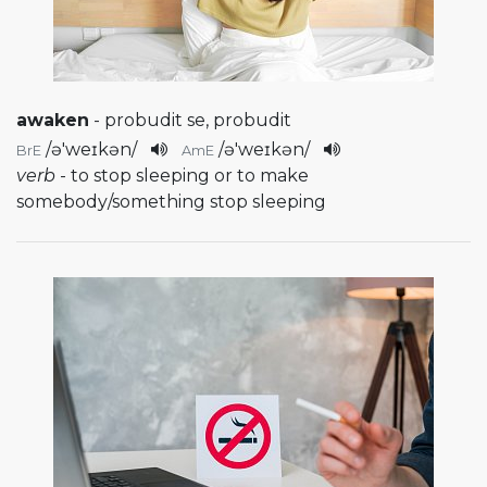
awaken
- probudit se, probudit
/
ə'weɪkən
/
/
ə'weɪkən
/
BrE
AmE
verb
- to stop sleeping or to make
somebody/something stop sleeping