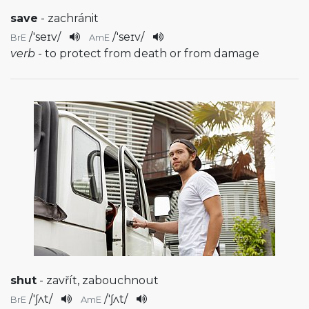
save
- zachránit
/
'seɪv
/
/
'seɪv
/
BrE
AmE
verb
- to protect from death or from damage
shut
- zavřít, zabouchnout
/
'ʃʌt
/
/
'ʃʌt
/
BrE
AmE