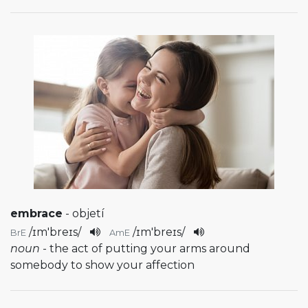
embrace
- objetí
/
ɪm'breɪs
/
/
ɪm'breɪs
/
BrE
AmE
noun
- the act of putting your arms around
somebody to show your affection