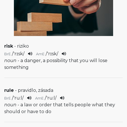
risk
- riziko
/
'rɪsk
/
/
'rɪsk
/
BrE
AmE
noun
- a danger, a possibility that you will lose
something
rule
- pravidlo, zásada
/
'ru:l
/
/
'ru:l
/
BrE
AmE
noun
- a law or order that tells people what they
should or have to do