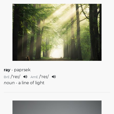
ray
- paprsek
/
'reɪ
/
/
'reɪ
/
BrE
AmE
noun
- a line of light