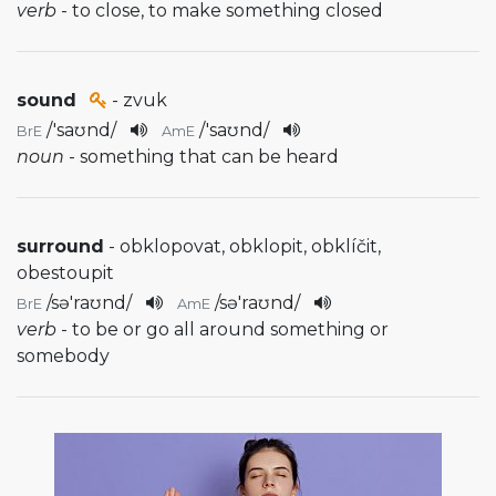
verb
- to close, to make something closed
sound
- zvuk
/
'saʊnd
/
/
'saʊnd
/
BrE
AmE
noun
- something that can be heard
surround
- obklopovat, obklopit, obklíčit,
obestoupit
/
sə'raʊnd
/
/
sə'raʊnd
/
BrE
AmE
verb
- to be or go all around something or
somebody