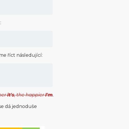
:
 říct následující:
mer
it's
, the happier
I'm
.
se dá jednoduše