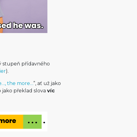
hý stupeň přídavného
ier
).
e…, the more…
”, ať už jako
o jako překlad slova
víc