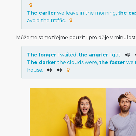
The
earlier
we
leave
in
the
morning
,
the
ea
avoid
the
traffic
.
Můžeme samozřejmě použít i pro děje v minulosti
The
longer
I
waited
,
the
angrier
I
got
.
The
darker
the
clouds
were
,
the
faster
we
house
.