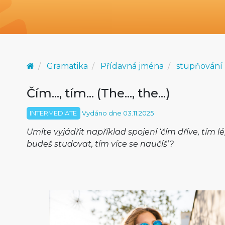
Gramatika
Přídavná jména
stupňování
Čím..., tím... (The..., the...)
INTERMEDIATE
Vydáno dne 03.11.2025
Umíte vyjádřit například spojení ‘čím dříve, tím lé
budeš studovat, tím více se naučíš’?