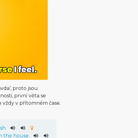
vda’, proto jsou
osti, první věta se
je vždy v přítomném čase.
ish
.
h
the
house
.