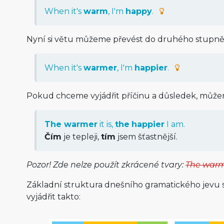
When it's
warm
, I'm
happy
.
Nyní si větu můžeme převést do druhého stupně
When it's
warmer
, I'm
happier
.
Pokud chceme vyjádřit příčinu a důsledek, můžeme
The warmer
it is,
the
happier
I am.
Čím
je tepleji,
tím
jsem šťastnější.
Pozor! Zde nelze použít zkrácené tvary:
The war
Základní struktura dnešního gramatického jevu 
vyjádřit takto: