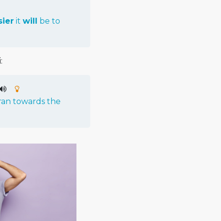
sier
it
will
be
to
:
ran
towards
the