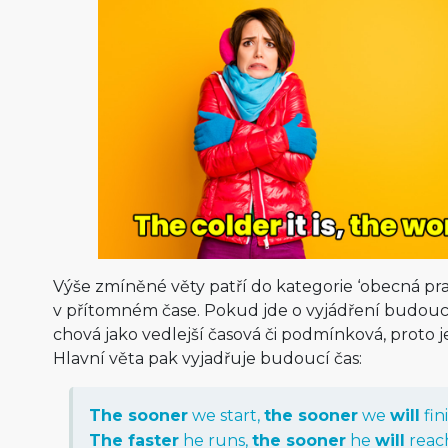
Výše zmíněné věty patří do kategorie ‘obecná pra
v přítomném čase. Pokud jde o vyjádření budoucn
chová jako vedlejší časová či podmínková, proto 
Hlavní věta pak vyjadřuje budoucí čas:
The
sooner
we
start
,
the
sooner
we
will
fin
The
faster
he
runs
,
the
sooner
he
will
reac