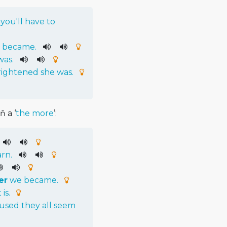
you
'll
have
to
became
.
was
.
rightened
she
was
.
 a ‘
the more
’:
arn
.
er
we
became
.
t
is
.
used
they
all
seem