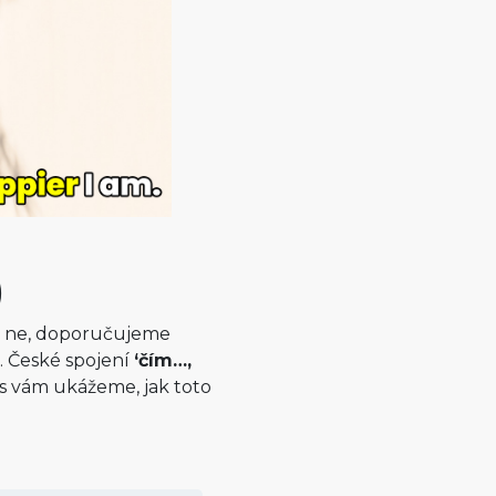
)
d ne, doporučujeme
). České spojení
‘čím…,
es vám ukážeme, jak toto