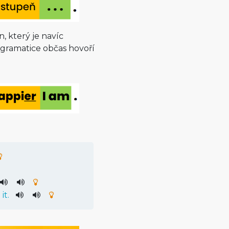
, který je navíc
o gramatice občas hovoří
e
it
.