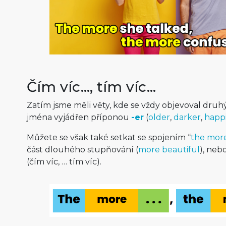
Čím víc…, tím víc…
Zatím jsme měli věty, kde se vždy objevoval dru
jména vyjádřen příponou
-er
(
older
,
darker
,
happ
Můžete se však také setkat se spojením “
the mor
část dlouhého stupňování (
more beautiful
), neb
(čím víc, … tím víc).