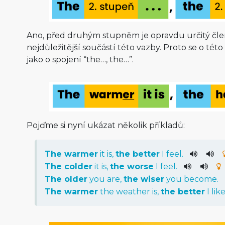
Ano, před druhým stupněm je opravdu určitý člen
nejdůležitější součástí této vazby. Proto se o tét
jako o spojení “the…, the…”.
Pojďme si nyní ukázat několik příkladů:
The
warmer
it
is
,
the
better
I
feel
.
The
colder
it
is
,
the
worse
I
feel
.
The
older
you
are
,
the
wiser
you
become
.
The
warmer
the
weather
is
,
the
better
I
lik