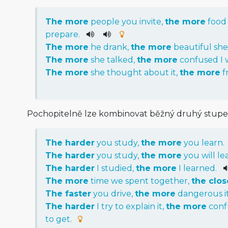
The
more
people
you
invite
,
the
more
food
prepare
.
The
more
he
drank
,
the
more
beautiful
she
The
more
she
talked
,
the
more
confused
I
The
more
she
thought
about
it
,
the
more
f
Pochopitelně lze kombinovat běžný druhý stupeň
The
harder
you
study
,
the
more
you
learn
.
The
harder
you
study
,
the
more
you
will
le
The
harder
I
studied
,
the
more
I
learned
.
The
more
time
we
spent
together
,
the
clos
The
faster
you
drive
,
the
more
dangerous
i
The
harder
I
try
to
explain
it
,
the
more
conf
to
get
.