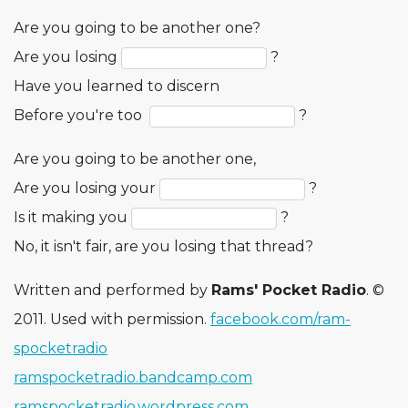
Are you going to be another one?
Are you losing
?
Have you learned to discern
Before you're too
?
Are you going to be another one,
Are you losing your
?
Is it making you
?
No, it isn't fair, are you losing that thread?
Written and performed by
Rams' Pocket Radio
. ©
2011. Used with permission.
facebook.com/ram­
spocketradio
ramspocketradi­o.bandcamp.com
ramspocketradi­o.wordpress.com