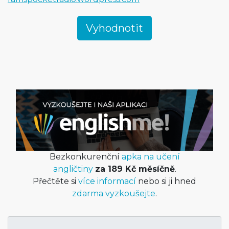
Bezkonkurenční
apka na učení
angličtiny
za 189 Kč měsíčně
.
Přečtěte si
více informací
nebo si ji hned
zdarma vyzkoušejte
.