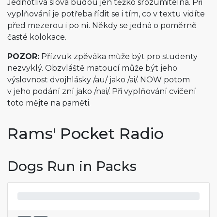
Jednotlivá slova budou jen těžko srozumitelná. Při
vyplňování je potřeba řídit se i tím, co v textu vidíte
před mezerou i po ní. Někdy se jedná o poměrně
časté kolokace.
POZOR:
Přízvuk zpěváka může být pro studenty
nezvyklý. Obzvláště matoucí může být jeho
výslovnost dvojhlásky /au/ jako /ai/. NOW potom
v jeho podání zní jako /nai/. Při vyplňování cvičení
toto mějte na paměti.
Rams' Pocket Radio
Dogs Run in Packs