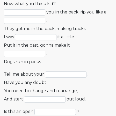
Now what you think kid?
you in the back, rip you like a
.
They got me in the back, making tracks.
I was
it a little.
Put it in the past, gonna make it
.
Dogs run in packs.
Tell me about your
.
Have you any doubt
You need to change and rearrange,
And start
out loud.
Is this an open
?