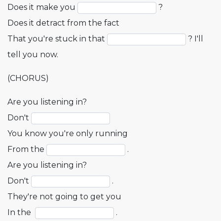
Does it make you
?
Does it detract from the fact
That you're stuck in that
? I'll
tell you now.
(CHORUS)
Are you listening in?
Don't
You know you're only running
From the
.
Are you listening in?
Don't
.
They're not going to get you
In the
.