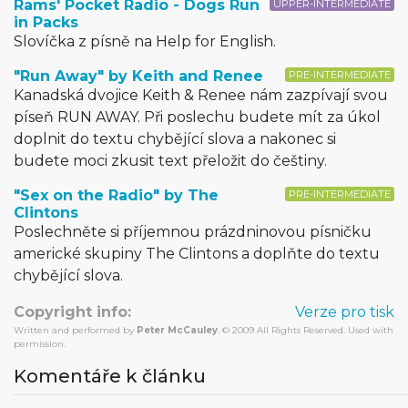
Rams' Pocket Radio - Dogs Run
UPPER-INTERMEDIATE
in Packs
Slovíčka z písně na Help for English.
"Run Away" by Keith and Renee
PRE-INTERMEDIATE
Kanadská dvojice Keith & Renee nám zazpívají svou
píseň RUN AWAY. Při poslechu budete mít za úkol
doplnit do textu chybějící slova a nakonec si
budete moci zkusit text přeložit do češtiny.
"Sex on the Radio" by The
PRE-INTERMEDIATE
Clintons
Poslechněte si příjemnou prázdninovou písničku
americké skupiny The Clintons a doplňte do textu
chybějící slova.
Copyright info:
Verze pro tisk
Written and performed by
Peter McCauley
. © 2009 All Rights Reserved. Used with
permission.
Komentáře k článku