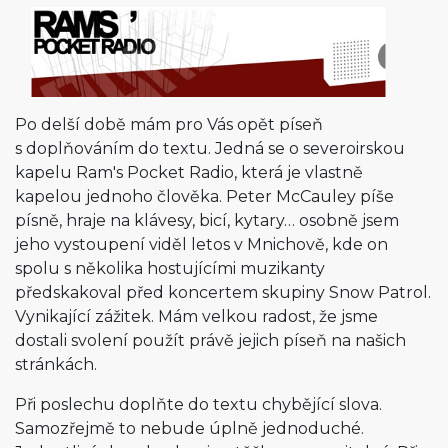
Po delší době mám pro Vás opět píseň
s doplňováním do textu. Jedná se o severoirskou
kapelu Ram's Pocket Radio, která je vlastně
kapelou jednoho člověka. Peter McCauley píše
písně, hraje na klávesy, bicí, kytary… osobně jsem
jeho vystoupení viděl letos v Mnichově, kde on
spolu s několika hostujícími muzikanty
předskakoval před koncertem skupiny Snow Patrol.
Vynikající zážitek. Mám velkou radost, že jsme
dostali svolení použít právě jejich píseň na našich
stránkách.
Při poslechu doplňte do textu chybějící slova.
Samozřejmě to nebude úplně jednoduché.