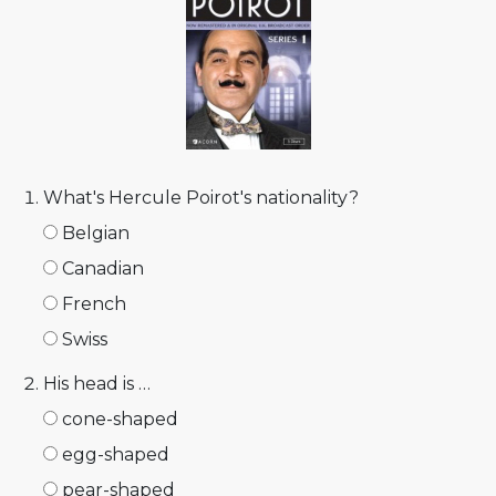
What's Hercule Poirot's nati­onality?
Belgian
Canadian
French
Swiss
His head is …
cone-shaped
egg-shaped
pear-shaped