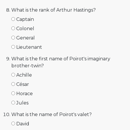
What is the rank of Arthur Hastings?
Captain
Colonel
General
Lieutenant
What is the first name of Poirot's imaginary
brother-twin?
Achille
César
Horace
Jules
What is the name of Poirot's valet?
David