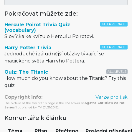
Pokračovat můžete zde:
Hercule Poirot Trivia Quiz
INTERMEDIATE
(vocabulary)
Slovíčka ke kvízu o Herculu Poirotovi.
Harry Potter Trivia
INTERMEDIATE
Jednoduché i záludnější otázky týkající se
magického světa Harryho Pottera.
Quiz: The Titanic
ALL LEVELS
How much do you know about the Titanic? Try this
quiz.
Copyright info:
Verze pro tisk
The picture at the top of this page is the DVD cover of
Agatha Christie's Poirot:
Series 1
published by ITV (01/31/2012).
Komentáře k článku
Téma
Přísp.
Přečteno
Poslední příspěve