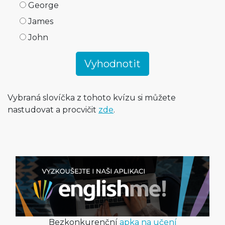
George
James
John
Vybraná slovíčka z tohoto kvízu si můžete
nastudovat a procvičit
zde
.
Bezkonkurenční
apka na učení