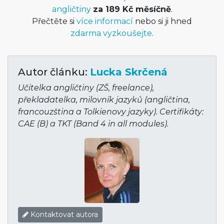
angličtiny
za 189 Kč měsíčně
.
Přečtěte si
více informací
nebo si ji hned
zdarma vyzkoušejte
.
Autor článku:
Lucka Skrčená
Učitelka angličtiny (ZŠ, freelance),
překladatelka, milovník jazyků (angličtina,
francouzština a Tolkienovy jazyky). Certifikáty:
CAE (B) a TKT (Band 4 in all modules).
Kontaktovat autora