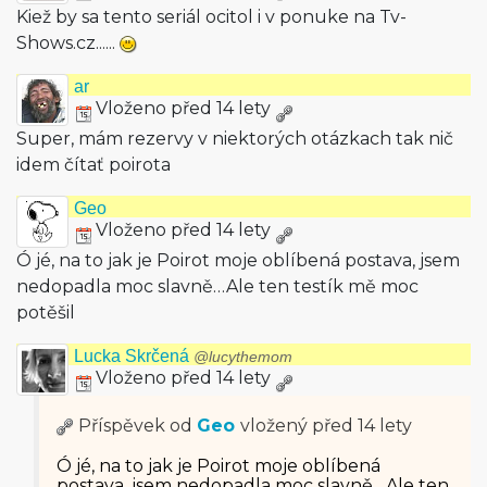
Kiež by sa tento seriál ocitol i v ponuke na Tv-
Shows.cz......
ar
Vloženo před 14 lety
Super, mám rezervy v niektorých otázkach tak nič
idem čítať poirota
Geo
Vloženo před 14 lety
Ó jé, na to jak je Poirot moje oblíbená postava, jsem
nedopadla moc slavně…Ale ten testík mě moc
potěšil
Lucka Skrčená
@lucythemom
Vloženo před 14 lety
Příspěvek od
Geo
vložený
před 14 lety
Ó jé, na to jak je Poirot moje oblíbená
postava, jsem nedopadla moc slavně…Ale ten