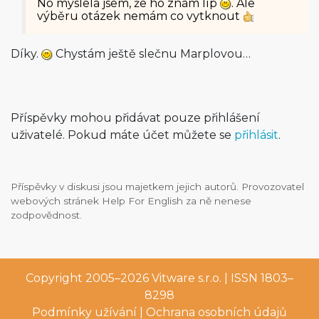
No myslela jsem, že ho znám líp
. Ale
výběru otázek nemám co vytknout
Díky.
Chystám ještě slečnu Marplovou…
Příspěvky mohou přidávat pouze přihlášení
uživatelé. Pokud máte účet můžete se
přihlásit
.
Příspěvky v diskusi jsou majetkem jejich autorů. Provozovatel
webových stránek Help For English za ně nenese
zodpovědnost.
Copyright 2005–2026
Vitware s.r.o.
| ISSN 1803–
8298
Podmínky užívání
|
Ochrana osobních údajů