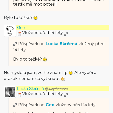
testík mě moc potěšil
Bylo to těžké?
Geo
Vloženo před 14 lety
Příspěvek od
Lucka Skrčená
vložený
před
14 lety
Bylo to těžké?
No myslela jsem, že ho znám líp
. Ale výběru
otázek nemám co vytknout
Lucka Skrčená
@lucythemom
Vloženo před 14 lety
Příspěvek od
Geo
vložený
před 14 lety