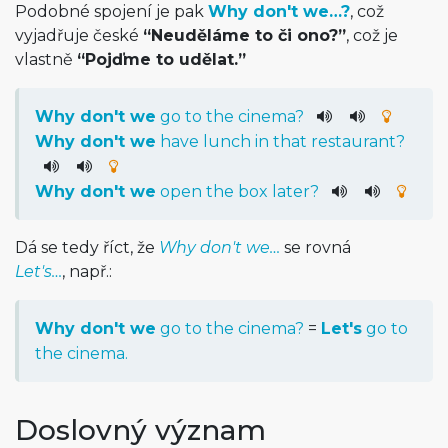
Podobné spojení je pak
Why don't we…?
, což
vyjadřuje české
“Neuděláme to či ono?”
, což je
vlastně
“Pojďme to udělat.”
Why
do
n't
we
go
to
the
cinema
?
Why
do
n't
we
have
lunch
in
that
restaurant
?
Why
do
n't
we
open
the
box
later
?
Dá se tedy říct, že
Why don't we…
se rovná
Let's…
, např.:
Why don't we
go to the cinema?
=
Let's
go to
the cinema.
Doslovný význam