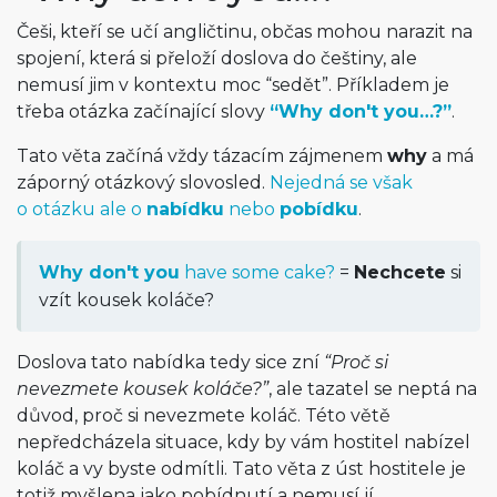
Češi, kteří se učí angličtinu, občas mohou narazit na
spojení, která si přeloží doslova do češtiny, ale
nemusí jim v kontextu moc “sedět”. Příkladem je
třeba otázka začínající slovy
“Why don't you…?”
.
Tato věta začíná vždy tázacím zájmenem
why
a má
záporný otázkový slovosled.
Nejedná se však
o otázku ale o
nabídku
nebo
pobídku
.
Why don't you
have some cake?
=
Nechcete
si
vzít kousek koláče?
Doslova tato nabídka tedy sice zní
“Proč si
nevezmete kousek koláče?”
, ale tazatel se neptá na
důvod, proč si nevezmete koláč. Této větě
nepředcházela situace, kdy by vám hostitel nabízel
koláč a vy byste odmítli. Tato věta z úst hostitele je
totiž myšlena jako pobídnutí a nemusí jí