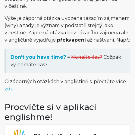
v češtině.
Výše je záporná otázka uvozena tázacím zájmenem
(why) a tady je význam v podstatě stejný jako
v češtině. Záporná otázka bez tázacího zájmena ale
v angličtině vyjadřuje
překvapení
až naštvání. Např.:
Don't you have time?
=
Nemáte čas?
Cožpak
vy nemáte čas?
O záporných otázkách v angličtině si přečtěte více
zde
.
Procvičte si v aplikaci
englishme!