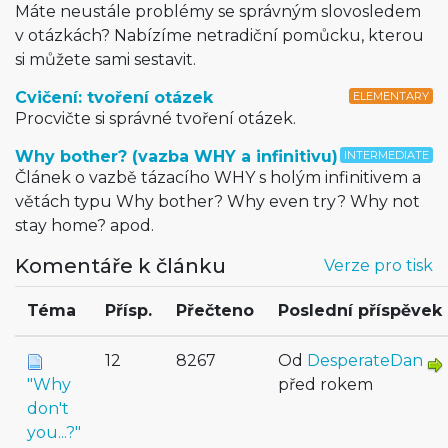
Máte neustále problémy se správným slovosledem
v otázkách? Nabízíme netradiční pomůcku, kterou
si můžete sami sestavit.
Cvičení: tvoření otázek
ELEMENTARY
Procvičte si správné tvoření otázek.
Why bother? (vazba WHY a infinitivu)
INTERMEDIATE
Článek o vazbě tázacího WHY s holým infinitivem a
větách typu Why bother? Why even try? Why not
stay home? apod.
Komentáře k článku
Verze pro tisk
Téma
Přísp.
Přečteno
Poslední příspěvek
12
8267
Od
DesperateDan
"Why
před rokem
don't
you...?"