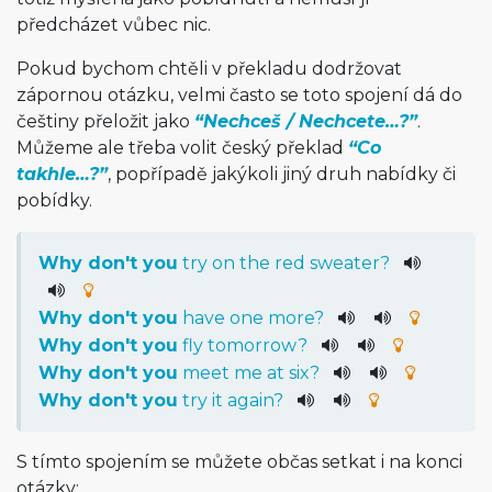
předcházet vůbec nic.
Pokud bychom chtěli v překladu dodržovat
zápornou otázku, velmi často se toto spojení dá do
češtiny přeložit jako
“Nechceš / Nechcete…?”
.
Můžeme ale třeba volit český překlad
“Co
takhle…?”
, popřípadě jakýkoli jiný druh nabídky či
pobídky.
Why
do
n't
you
try
on
the
red
sweater
?
Why
do
n't
you
have
one
more
?
Why
do
n't
you
fly
tomorrow
?
Why
do
n't
you
meet
me
at
six
?
Why
do
n't
you
try
it
again
?
S tímto spojením se můžete občas setkat i na konci
otázky: