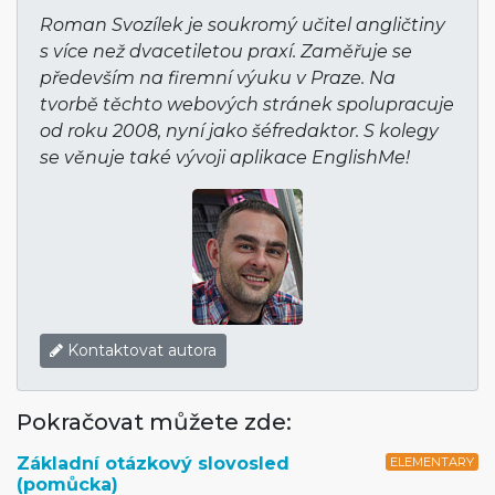
Roman Svozílek je soukromý učitel angličtiny
s více než dvacetiletou praxí. Zaměřuje se
především na firemní výuku v Praze. Na
tvorbě těchto webových stránek spolupracuje
od roku 2008, nyní jako šéfredaktor. S kolegy
se věnuje také vývoji aplikace EnglishMe!
Kontaktovat autora
Pokračovat můžete zde:
Základní otázkový slovosled
ELEMENTARY
(pomůcka)