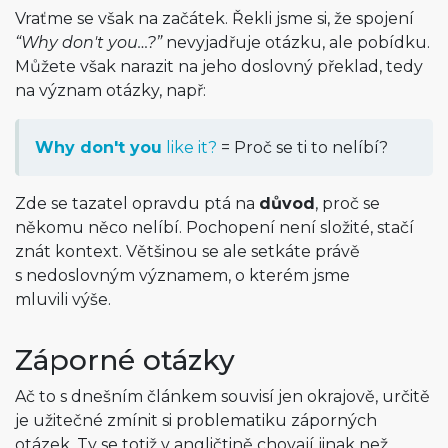
Vraťme se však na začátek. Řekli jsme si, že spojení
“Why don't you…?”
nevyjadřuje otázku, ale pobídku.
Můžete však narazit na jeho doslovný překlad, tedy
na význam otázky, např:
Why don't you
like it?
= Proč se ti to nelíbí?
Zde se tazatel opravdu ptá na
důvod
, proč se
někomu něco nelíbí. Pochopení není složité, stačí
znát kontext. Většinou se ale setkáte právě
s nedoslovným významem, o kterém jsme
mluvili výše.
Záporné otázky
Ač to s dnešním článkem souvisí jen okrajově, určitě
je užitečné zmínit si problematiku záporných
otázek. Ty se totiž v angličtině chovají jinak než