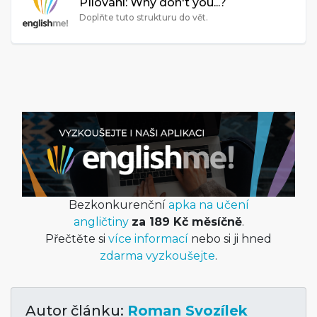
PIlování: Why don't you...?
Doplňte tuto strukturu do vět.
Bezkonkurenční
apka na učení
angličtiny
za 189 Kč měsíčně
.
Přečtěte si
více informací
nebo si ji hned
zdarma vyzkoušejte
.
Autor článku:
Roman Svozílek