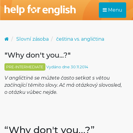
Menu
Slovní zásoba
čeština vs. angličtina
"Why don't you...?"
PRE-INTERMEDIATE
Vydáno dne 30.11.2014
V angličtině se můžete často setkat s větou
začínající těmito slovy. Ač má otázkový slovosled,
o otázku vůbec nejde.
“Why don't you…?”