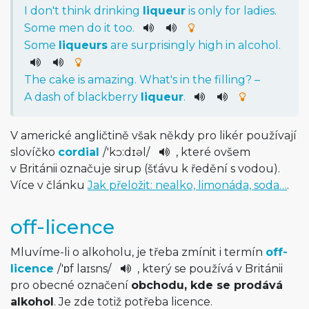
I
do
n't
think
drinking
liqueur
is
only
for
ladies
.
Some
men
do
it
too
.
Some
liqueurs
are
surprisingly
high
in
alcohol
.
The
cake
is
amazing
.
What
's
in
the
filling
? –
A
dash
of
blackberry
liqueur
.
V americké angličtině však někdy pro likér používají
slovíčko
cordial
/
'kɔ:dɪəl
/­
, které ovšem
v Británii označuje sirup (šťávu k ředění s vodou).
Více v článku
Jak přeložit: nealko, limonáda, soda…
.
off-licence
Mluvíme-li o alkoholu, je třeba zmínit i termín
off-
licence
/
'ɒf laɪsn­s
/
, který se používá v Británii
pro obecné označení
obchodu, kde se prodává
alkohol
. Je zde totiž potřeba licence.