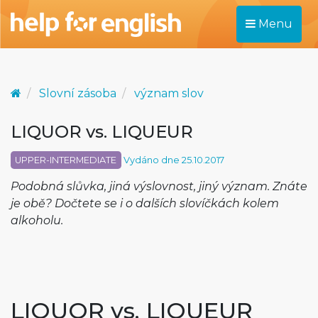
Menu
Slovní zásoba
význam slov
LIQUOR vs. LIQUEUR
UPPER-INTERMEDIATE
Vydáno dne 25.10.2017
Podobná slůvka, jiná výslovnost, jiný význam. Znáte
je obě? Dočtete se i o dalších slovíčkách kolem
alkoholu.
LIQUOR vs. LIQUEUR