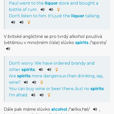
Paul
went
to
the
liquor
store
and
bought
a
bottle
of
rum
.
Do
n't
listen
to
him
.
It
's
just
the
liquor
talking
.
V
britské
angličtině se pro tvrdý alkohol používá
(většinou v množném čísle) slůvko
spirits
/
'spɪrɪts
/
.
Do
n't
worry
.
We
have
ordered
brandy
and
other
spirits
.
Are
spirits
more
dangerous
than
drinking
,
say
,
wine
?
You
can
buy
wine
or
beer
there
,
but
no
spirits
I
'm
afraid
.
Dále pak máme slůvko
alcohol
/
'ælkəˌhɒ­l
/
,