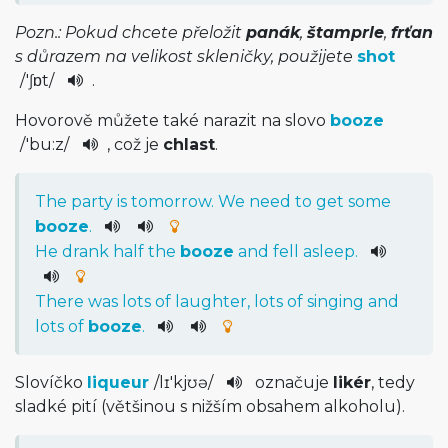
Pozn.: Pokud chcete přeložit
panák
,
štamprle
,
frťan
s důrazem na velikost skleničky, použijete
shot
/
'ʃɒt
/
.
Hovorově můžete také narazit na slovo
booze
/
'bu:z
/
, což je
chlast
.
The
party
is
tomorrow
.
We
need
to
get
some
booze
.
He
drank
half
the
booze
and
fell
asleep
.
There
was
lots
of
laughter
,
lots
of
singing
and
lots
of
booze
.
Slovíčko
liqueur
/
lɪ'kjʊə
/
označuje
likér
, tedy
sladké pití (většinou s nižším obsahem alkoholu).