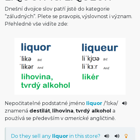
Dnešní dvojice slov patří jistě do kategorie
“záludných”. Plete se pravopis, výslovnost i význam.
Přehledně vše vidíte zde:
Nepočitatelné podstatné jméno
liquor
/
'lɪkə
/
znamená
destilát
,
lihovina
,
tvrdý alkohol
a
používá se především v
americké
angličtině.
Do
they
sell
any
liquor
in
this
store
?