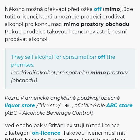
Někoho možná překvapí předložka
off
(
mimo
). Jde
totiž o licenci, která umožňuje prodejci prodávat
alkohol pro konzumaci
mimo prostory obchodu
.
Pokud prodejce takovou licenci nevlastní, nesmí
prodávat alkohol.
They sell alcohol for consumption
off
the
premises.
Prodávají alkohol pro spotřebu
mimo
prostory
(obchodu).
Pozn.: V americké angličtině používají obecně
liquor store
/
'lɪkə stɔ­:
/
, oficiálně ale
ABC store
(ABC = Alcoholic Beverage Control).
Vedle toho pak v Británii existují různé licence
z kategorii
on-licence
. Takovou licenci musí mít