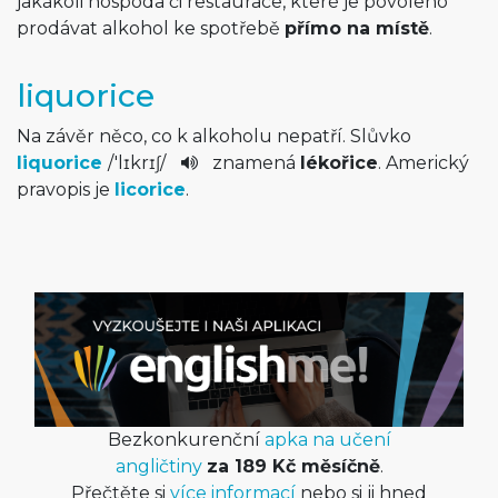
jakákoli hospoda či restaurace, které je povoleno
prodávat alkohol ke spotřebě
přímo na místě
.
liquorice
Na závěr něco, co k alkoholu nepatří. Slůvko
liquorice
/
'lɪkrɪʃ
/
znamená
lékořice
. Americký
pravopis je
licorice
.
Bezkonkurenční
apka na učení
angličtiny
za 189 Kč měsíčně
.
Přečtěte si
více informací
nebo si ji hned