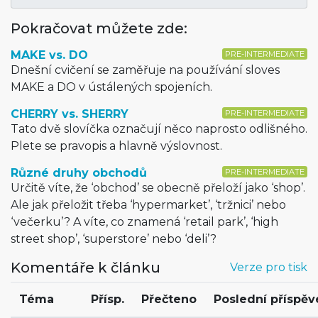
Pokračovat můžete zde:
MAKE vs. DO
PRE-INTERMEDIATE
Dnešní cvičení se zaměřuje na používání sloves
MAKE a DO v ústálených spojeních.
CHERRY vs. SHERRY
PRE-INTERMEDIATE
Tato dvě slovíčka označují něco naprosto odlišného.
Plete se pravopis a hlavně výslovnost.
Různé druhy obchodů
PRE-INTERMEDIATE
Určitě víte, že ‘obchod’ se obecně přeloží jako ‘shop’.
Ale jak přeložit třeba ‘hypermarket’, ‘tržnici’ nebo
‘večerku’? A víte, co znamená ‘retail park’, ‘high
street shop’, ‘superstore’ nebo ‘deli’?
Komentáře k článku
Verze pro tisk
Téma
Přísp.
Přečteno
Poslední příspěv