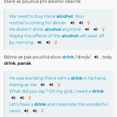
které se používá pro alkohol obecně.
We
need
to
buy
more
alcohol
.
Your
mother
's
coming
for
dinner
.
He
does
n't
drink
alcohol
anymore
.
Maybe
the
effects
of
the
alcohol
will
wear
off
by
morning
.
Běžně se pak používá slovo
drink
/
'drɪŋk
/
, tedy
drink
,
panák
.
He
was
standing
there
with
a
drink
in
his
hand
,
staring
at
me
.
What
did
you
say
?
Oh
my
god
,
I
need
a
drink
.
Let
's
have
a
drink
and
celebrate
this
wonderful
news
.