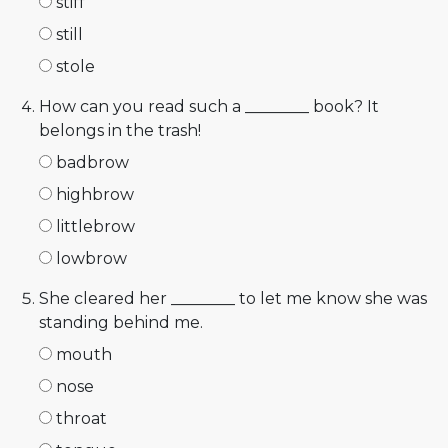
stiff
still
stole
How can you read such a ________ book? It
belongs in the trash!
badbrow
highbrow
littlebrow
lowbrow
She cleared her ________ to let me know she was
standing behind me.
mouth
nose
throat