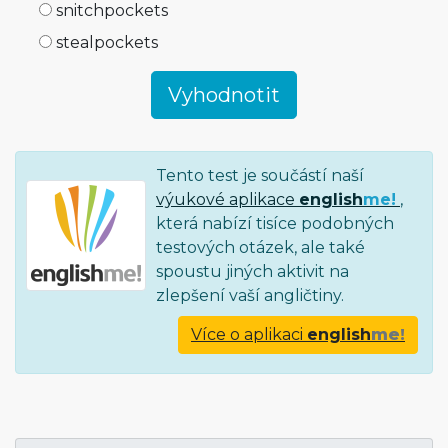
snitchpockets
stealpockets
Tento test je součástí naší
výukové aplikace
english
me!
,
která nabízí tisíce podobných
testových otázek, ale také
spoustu jiných aktivit na
zlepšení vaší angličtiny.
Více o aplikaci
english
me!