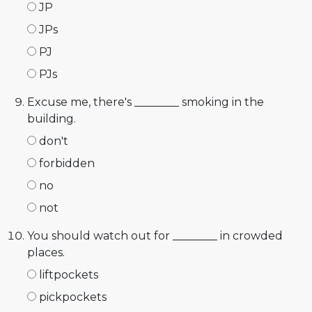
JP
JPs
PJ
PJs
Excuse me, there's ________ smoking in the
building.
don't
forbidden
no
not
You should watch out for ________ in crowded
places.
liftpockets
pickpockets