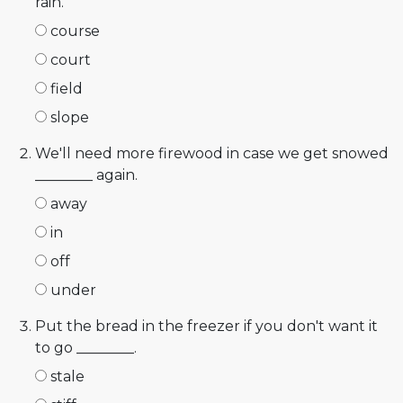
rain.
course
court
field
slope
We'll need more firewood in case we get snowed
________ again.
away
in
off
under
Put the bread in the freezer if you don't want it
to go ________.
stale