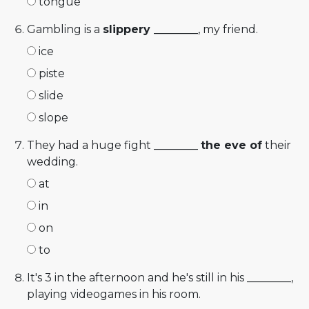
tongue
Gambling is a
slippery ________
, my friend.
ice
piste
slide
slope
They had a huge fight ________
the eve of
their
wedding.
at
in
on
to
It's 3 in the afternoon and he's still in his ________,
playing videogames in his room.