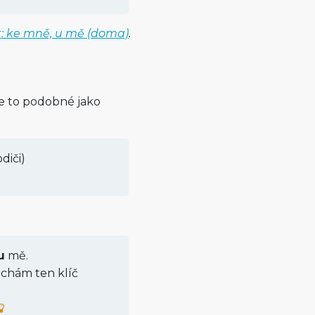
t: ke mně, u mě (doma)
.
je to podobné jako
diči)
u
mě.
chám ten klíč