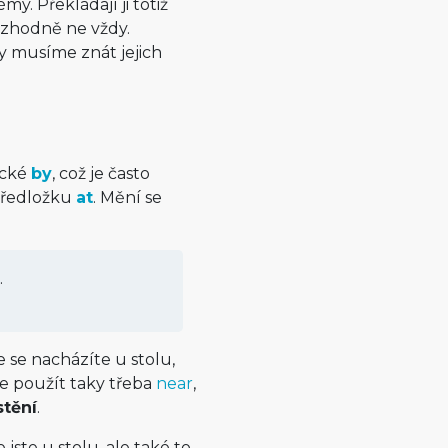
. Překládají ji totiž
rozhodně ne vždy.
my musíme znát jejich
ické
by
, což je často
 předložku
at
. Mění se
.
že se nacházíte u stolu,
de použít taky třeba
near
,
tění
.
 jste u stolu, ale také to,