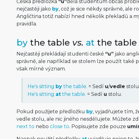
Česká předložka
“u”
dělá studentům občas problémy
nejčastěji jako
by
, což je sice někdy správně, ale 
Angličtina totiž nabízí hned několik překladů a 
pravidla.
by
the table
vs.
at
the table
Nejčastěji překládají studenti české
“u”
jako angl
správně, ale například se stolem lze použít také
však mírně význam.
He's sitting
by
the table.
= Sedí
u
/
vedle
stolu
He's sitting
at
the table.
= Sedí
u
stolu.
Pokud použijete předložku
by
, vyjadřujete tím, 
vedle stolu, ale nic jiného nesdělujete. Můžete z
next to
nebo
close to
. Popisujete zde pouze
umís
Naopak použití předložky
at
vyjadřuje nejen to, že