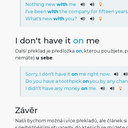
Nothing
new
with
me
.
I
've
been
with
the
company
for
fifteen
years
What
's
new
with
you
?
I don't have it
on
me
Další překlad je předložka
on
, kterou použijete,
nemáte)
u sebe
.
Sorry
,
I
do
n't
have
it
on
me
right
now
.
Do
you
have
a
toothpick
on
you
by
any
chan
I
did
n't
have
any
money
on
me
.
Závěr
Našli bychom možná i více překladů, ale článek si 
s nejběžnějšími situacemi, do kterých se můžete d