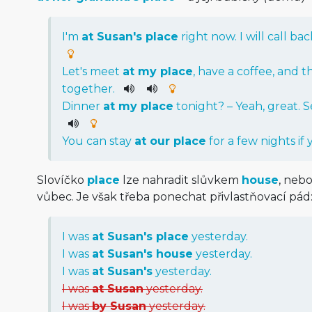
I
'm
at
Susan
's
place
right
now
.
I
will
call
bac
Let
's
meet
at
my
place
,
have
a
coffee
,
and
t
together
.
Dinner
at
my
place
tonight
? –
Yeah
,
great
.
S
You
can
stay
at
our
place
for
a
few
nights
if
Slovíčko
place
lze nahradit slůvkem
house
, neb
vůbec. Je však třeba ponechat přivlastňovací pád
I was
at Susan's place
yesterday.
I was
at Susan's house
yesterday.
I was
at Susan's
yester­day.
I was
at Susan
yesterday.
I was
by Susan
yesterday.