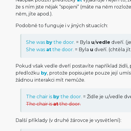
že s ním jste nějak “spojeni” (máte na něm rozlož
něm, jíte apod.).
Podobně to funguje i v jiných situacích:
She was
by
the door.
= Byla
u
/
vedle
dveří. (j
She was
at
the door.
= Byla
u
dveří. (chtěla jít
Pokud však vedle dveří postavíte například židli,
předložku
by
, protože popisujete pouze její umís
žádnou interakci mít nemůže.
The chair is
by
the door.
= Židle je u/vedle dve
The chair is
at
the door.
Další příklady (v druhé žárovce je vysvětlení):