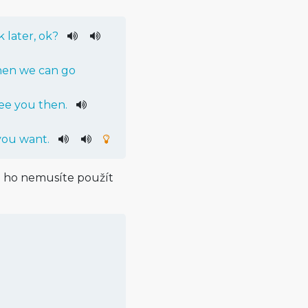
k
later
,
ok
?
hen
we
can
go
ee
you
then
.
you
want
.
o ho nemusíte použít
: