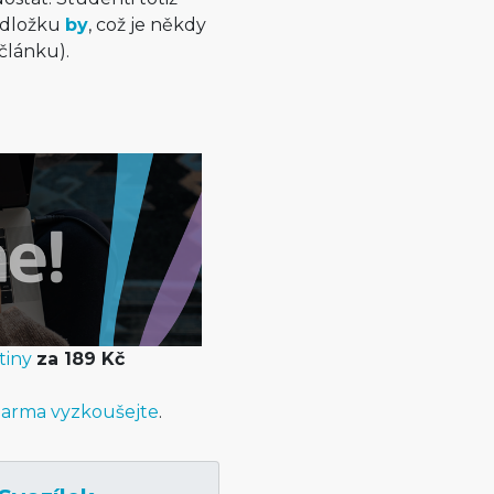
dložku
by
, což je někdy
 článku).
tiny
za 189 Kč
arma vyzkoušejte
.