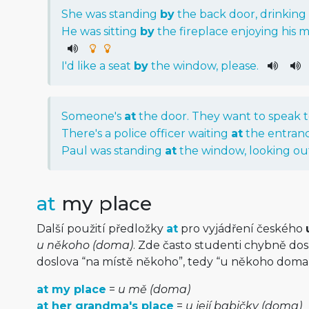
She
was
standing
by
the
back
door
,
drinking
He
was
sitting
by
the
fireplace
enjoying
his
m
I
'd
like
a
seat
by
the
window
,
please
.
Someone
's
at
the
door
.
They
want
to
speak
There
's
a
police
officer
waiting
at
the
entran
Paul
was
standing
at
the
window
,
looking
ou
at
my place
Další použití předložky
at
pro vyjádření českého
u někoho (doma)
. Zde často studenti chybně do
doslova “na místě někoho”, tedy “u někoho doma”
at my place
=
u mě (doma)
at her grandma's place
=
u její babičky (doma)