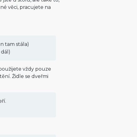
ené věci, pracujete na
en tam stála)
 dál)
 použijete vždy pouze
tění. Židle se dveřmi
ří.