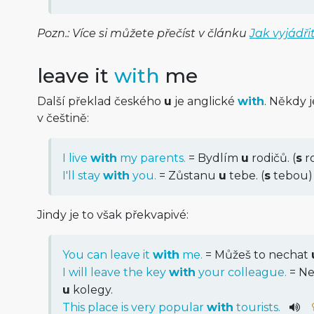
Pozn.: Více si můžete přečíst v článku
Jak vyjádři
leave it
with
me
Další překlad českého
u
je anglické
with
. Někdy 
v češtině:
I live
with
my parents.
= Bydlím
u
rodičů. (
s
ro
I'll stay
with
you.
= Zůstanu
u
tebe. (
s
tebou)
Jindy je to však překvapivé:
You can leave it
with
me.
= Můžeš to nechat
I will leave the key
with
your colleague.
= Ne
u
kolegy.
This
place
is
very
popular
with
tourists
.