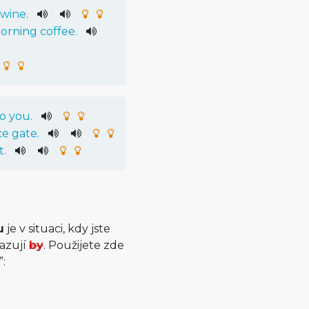
wine
.
orning
coffee
.
to
you
.
ce
gate
.
t
.
u
je v situaci, kdy jste
sazují
by
. Použijete zde
: