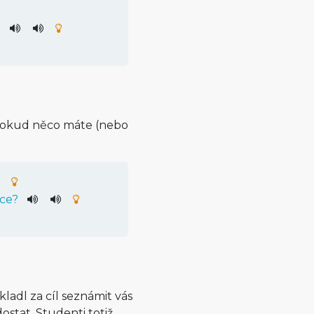
.
 pokud něco máte (nebo
ce
?
kladl za cíl seznámit vás
ostat. Studenti totiž