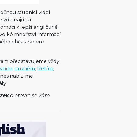
ečnou studnicí videí
že zde najdou
moci k lepší angličtině.
š velké množství informací
čného občas zabere
e vám představujeme vždy
rvním
,
druhém
,
třetím
,
dnes nabízíme
ly.
ázek
a otevře se vám