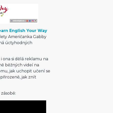
earn English Your Way
i lety Američanka Gabby
a má úctyhodných
i ona si dělá reklamu na
mě běžných videí na
omu, jak uchopit učení se
přirozeně, jak znít
 zásobě: