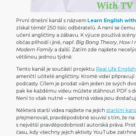
První dnešní kanál s názvem
Learn English with
získal téměř 250 tisíc odběratelů. A není se čemu 
učení angličtiny a zábavu. K výuce používá scény
občas přihodí i jiné, např.
Big Bang Theory
,
How I 
Modern Family
a další. Zatím zde najdete necelýc
většinou jednou týdně.
Tento kanál je součástí projektu
Real Life English
američtí učitelé angličtiny. Kromě videí připravuj
podcasty. Cílem je prodat vám jeden ze svých dvo
pak ke každému videu můžete stáhnout PDF s dop
Není to však nutné – samotná videa jsou dostačují
Některá starší videa najdete na jejich
starším kan
přejmenovali, pravděpodobně souvisí s tím, že na 
s největší pravděpodobností autorská práva. Prot
času, kdy všechny jejich aktivity YouTube zatrhne