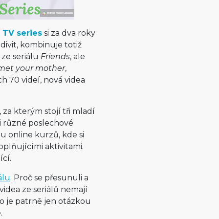
 TV series
si za dva roky
divit, kombinuje totiž
 ze seriálu
Friends
, ale
met your mother
,
h 70 videí, nová videa
, za kterým stojí tři mladí
í i různé poslechové
u online kurzů, kde si
lňujícími aktivitami.
cí.
álu
. Proč se přesunuli a
videa ze seriálů nemají
o je patrně jen otázkou
.