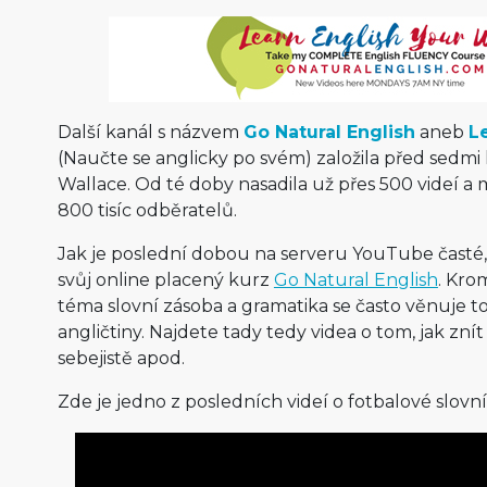
Další kanál s názvem
Go Natural English
aneb
L
(Naučte se anglicky po svém) založila před sedm
Wallace. Od té doby nasadila už přes 500 videí 
800 tisíc odběratelů.
Jak je poslední dobou na serveru YouTube časté, 
svůj online placený kurz
Go Natural English
. Kro
téma slovní zásoba a gramatika se často věnuje t
angličtiny. Najdete tady tedy videa o tom, jak znít 
sebejistě apod.
Zde je jedno z posledních videí o fotbalové slovní