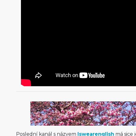
Poslední kanál s názvem
Iswearenglish
má sice j