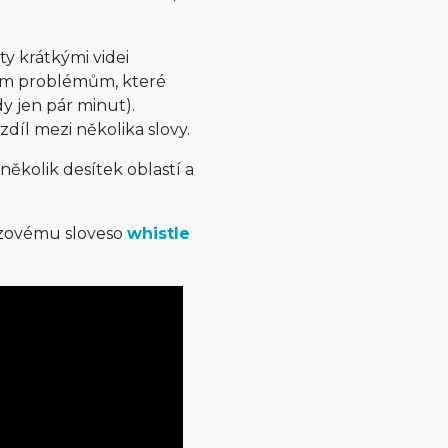
ty krátkými videi
žným problémům, které
dy jen pár minut).
díl mezi několika slovy.
 několik desítek oblastí a
rázovému sloveso
whistle