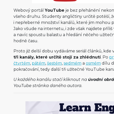
Webový portál
YouTube
je bez přehánění nekon
všeho druhu. Studenty angličtiny určitě potěší, 
i nepřeberné množství kanálů, které jim mohou po
Jako všude na internetu, i zde však najdete příli
a navíc spoustu balastu a hledání něčeho užite
hodně času.
Proto již delší dobu vydáváme seriál článků, kd
tři kanály, které určitě stojí za zhlédnutí
. Po
p
čtvrtém
,
pátém
,
šestém
,
sedmém
a
osmém
dílu 
pokračování, tedy další tři užitečné YouTube kaná
U každého kanálu stačí kliknout na
úvodní obr
YouTube stránka daného autora.