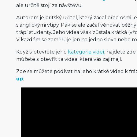
ale určitě stojí za návštěvu.
Autorem je britský učitel, který začal před osmi le
s anglickými vtipy. Pak se ale začal věnovat bě
trápí studenty. Jeho videa však zůstala krátká (vž
V každém se zaměřuje jen na jedno slovo nebo roz
Když si otevřete jeho
kategorie videí
, najdete zde
můžete si otevřít ta videa, která vás zajímají.
Zde se můžete podívat na jeho krátké video k f
up
: