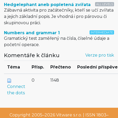
Hedgelephant aneb popletená zvířata
ALL LEVELS
Zábavná aktivita pro začátečníky, kteří se učí zvířata
a jejich základní popis. Je vhodná i pro párovou či
skupinovou práci.
Numbers and grammar 1
INTERMEDIATE
Gramatický test zaměřený na čísla, číselné údaje a
početní operace.
Komentáře k článku
Verze pro tisk
Téma
Přísp.
Přečteno
Poslední příspěve
0
1148
Connect
the dots
Copyright 2005–2026
Vitware s.r.o.
| ISSN 1803–