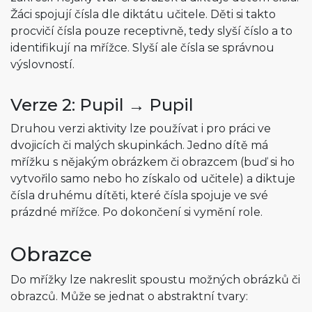
Žáci spojují čísla dle diktátu učitele. Děti si takto
procvičí čísla pouze receptivně, tedy slyší číslo a to
identifikují na mřížce. Slyší ale čísla se správnou
výslovností.
Verze 2: Pupil → Pupil
Druhou verzi aktivity lze používat i pro práci ve
dvojicích či malých skupinkách. Jedno dítě má
mřížku s nějakým obrázkem či obrazcem (buď si ho
vytvořilo samo nebo ho získalo od učitele) a diktuje
čísla druhému dítěti, které čísla spojuje ve své
prázdné mřížce. Po dokončení si vymění role.
Obrazce
Do mřížky lze nakreslit spoustu možných obrázků či
obrazců. Může se jednat o abstraktní tvary: