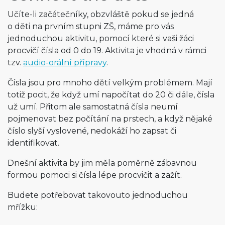
Učíte-li začátečníky, obzvláště pokud se jedná
o děti na prvním stupni ZŠ, máme pro vás
jednoduchou aktivitu, pomocí které si vaši žáci
procvičí čísla od 0 do 19. Aktivita je vhodná v rámci
tzv.
audio-orální přípravy
.
Čísla jsou pro mnoho dětí velkým problémem. Mají
totiž pocit, že když umí napočítat do 20 či dále, čísla
už umí. Přitom ale samostatná čísla neumí
pojmenovat bez počítání na prstech, a když nějaké
číslo slyší vyslovené, nedokáží ho zapsat či
identifikovat.
Dnešní aktivita by jim měla poměrně zábavnou
formou pomoci si čísla lépe procvičit a zažít.
Budete potřebovat takovouto jednoduchou
mřížku: