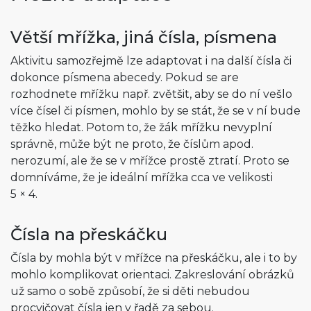
Větší mřížka, jiná čísla, písmena
Aktivitu samozřejmě lze adaptovat i na další čísla či
dokonce písmena abecedy. Pokud se are
rozhodnete mřížku např. zvětšit, aby se do ní vešlo
více čísel či písmen, mohlo by se stát, že se v ní bude
těžko hledat. Potom to, že žák mřížku nevyplní
správně, může být ne proto, že číslům apod.
nerozumí, ale že se v mřížce prostě ztratí. Proto se
domníváme, že je ideální mřížka cca ve velikosti
5 × 4.
Čísla na přeskáčku
Čísla by mohla být v mřížce na přeskáčku, ale i to by
mohlo komplikovat orientaci. Zakreslování obrázků
už samo o sobě způsobí, že si děti nebudou
procvičovat čísla jen v řadě za sebou.