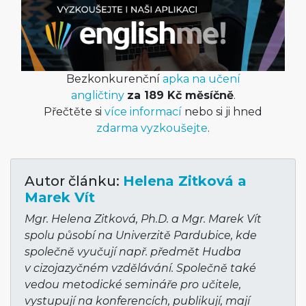
Bezkonkurenční
apka na učení
angličtiny
za 189 Kč měsíčně
.
Přečtěte si
více informací
nebo si ji hned
zdarma vyzkoušejte
.
Autor článku:
Helena Zitková a
Marek Vít
Mgr. Helena Zitková, Ph.D. a Mgr. Marek Vít
spolu působí na Univerzitě Pardubice, kde
společně vyučují např. předmět Hudba
v cizojazyčném vzdělávání. Společně také
vedou metodické semináře pro učitele,
vystupují na konferencích, publikují, mají