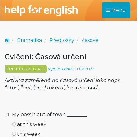
Menu
Gramatika
Předložky
časové
Cvičení: Časová určení
PRE-INTERMEDIATE
Vydáno dne 30.06.2022
Aktivita zaměřená na časová určení jako např.
‘letos’, ‘loni’, ‘před rokem’, ‘za rok’ apod.
My boss is out of town ________.
at this week
this week