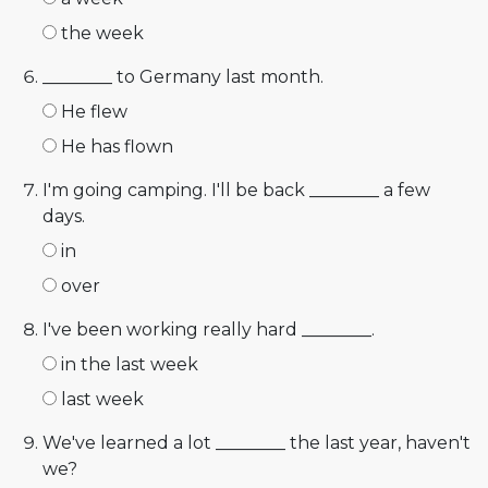
the week
________ to Germany last month.
He flew
He has flown
I'm going camping. I'll be back ________ a few
days.
in
over
I've been working really hard ________.
in the last week
last week
We've learned a lot ________ the last year, haven't
we?