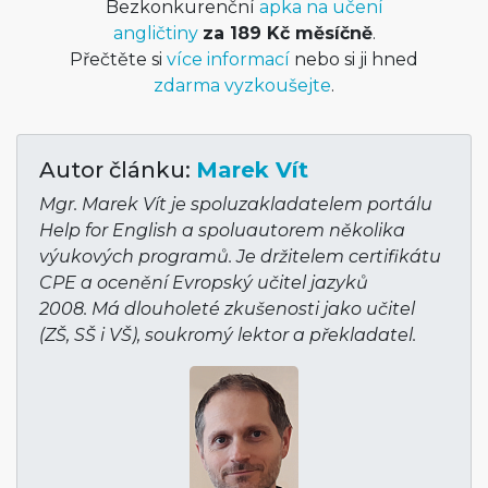
Bezkonkurenční
apka na učení
angličtiny
za 189 Kč měsíčně
.
Přečtěte si
více informací
nebo si ji hned
zdarma vyzkoušejte
.
Autor článku:
Marek Vít
Mgr. Marek Vít je spoluzakladatelem portálu
Help for English a spoluautorem několika
výukových programů. Je držitelem certifikátu
CPE a ocenění Evropský učitel jazyků
2008. Má dlouholeté zkušenosti jako učitel
(ZŠ, SŠ i VŠ), soukromý lektor a překladatel.