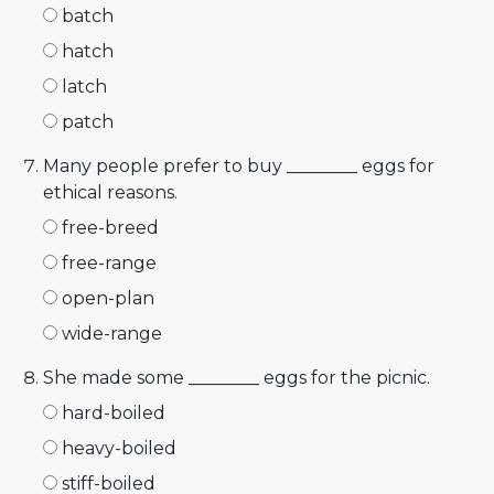
batch
hatch
latch
patch
Many people prefer to buy ________ eggs for
ethical reasons.
free-breed
free-range
open-plan
wide-range
She made some ________ eggs for the picnic.
hard-boiled
heavy-boiled
stiff-boiled