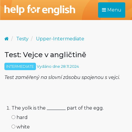
Menu
Testy
Upper-Intermediate
Test: Vejce v angličtině
INTERMEDIATE
Vydáno dne 28.11.2024
Test zaměřený na slovní zásobu spojenou s vejci.
The yolk is the ________ part of the egg.
hard
white