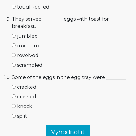
tough-boiled
They served ________ eggs with toast for
breakfast.
jumbled
mixed-up
revolved
scrambled
Some of the eggs in the egg tray were ________.
cracked
crashed
knock
split