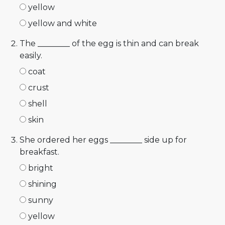
yellow
yellow and white
The ________ of the egg is thin and can break
easily.
coat
crust
shell
skin
She ordered her eggs ________ side up for
breakfast.
bright
shining
sunny
yellow