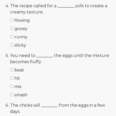
The recipe called for a ________ yolk to create a
creamy texture.
flowing
gooey
runny
sticky
You need to ________ the eggs until the mixture
becomes fluffy.
beat
hit
mix
smash
The chicks will ________ from the eggs in a few
days.