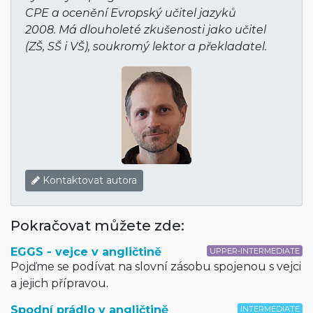
CPE a ocenění Evropský učitel jazyků
2008. Má dlouholeté zkušenosti jako učitel
(ZŠ, SŠ i VŠ), soukromý lektor a překladatel.
Kontaktovat autora
Pokračovat můžete zde:
EGGS - vejce v angličtině
UPPER-INTERMEDIATE
Pojďme se podívat na slovní zásobu spojenou s vejci
a jejich přípravou.
Spodní prádlo v angličtině
INTERMEDIATE