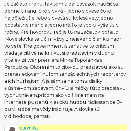
Je začiatok roku, tak som si dal záväzok naučiť sa
denne tri anglické slovká – jedno sloveso čo je
najdôležitjšie, lebo slovesá sú kolesá vety,jedno
podstatné meno a jedno iné.To je spolu vyše tisíc
ročne. Pre hovorovú reč je to na začiatok bohato
.Nové slovká sa učím vždy z nejakého článku napr
vo vete The government is sensitive to criticism
vláda je citlivá na kritiku, si predstavím v duchu
v televízii tvár premiera Mirka Topolanka a
Paroubka. Okorením to citovou predstavou ako sú
prenasledovaní húfom senzáciechtivých reportérov
a ich hurhajom. A ja sám sa na tom z diaľky
s úsmevom zabávam. Chvľu si mlčky túto predstavu
vychutnávam,pričom ako vo filme mám na
internete pustenú klasickú hudbu rádiostanice D-
dur.Hudba ma vždy inšpiruje. A slovká sú
v dlhodobej pamäti
eurydika