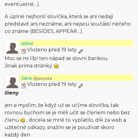
eventuelně…)
A úplně nejhorší slovíčka, která se ani nedají
představit ani neznáme, ani nejsou součástí něčeho
co známe (BESIDES, APPEAR…).
retrivr
Vloženo před 19 lety
Moc se mi líbí ten nápad se slovní bankou.
Jinak prima stránky.
Jana
@janyska
Vloženo před 19 lety
členy
jen si myslím, že když už se učíme slovíčka, tak
rovnou bychom se je měli učit se členem nebo bez
členu
, docela se mně to vyplatilo, dík za web a
užitečné odkazy, snažím se je používat skoro
každý den