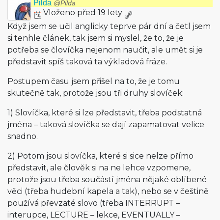
Pilda
@Pilda
Vloženo před 19 lety
Když jsem se učil anglicky teprve pár dní a četl jsem
si tenhle článek, tak jsem si myslel, že to, že je
potřeba se človíčka nejenom naučit, ale umět si je
představit spíš taková ta výkladová fráze.
Postupem času jsem přišel na to, že je tomu
skutečně tak, protože jsou tři druhy slovíček:
1) Slovíčka, které si lze představit, třeba podstatná
jména – taková slovíčka se dají zapamatovat velice
snadno.
2) Potom jsou slovíčka, které si sice nelze přímo
představit, ale člověk si na ne lehce vzpomene,
protože jsou třeba součástí jména nějaké oblíbené
věci (třeba hudební kapela a tak), nebo se v češtině
používá převzaté slovo (třeba INTERRUPT –
interupce, LECTURE – lekce, EVENTUALLY –