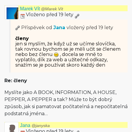
Marek Vít
@Marek Vít
Vloženo před 19 lety
Příspěvek od
Jana
vložený
před 19 lety
členy
jen si myslím, že když už se učíme slovíčka,
tak rovnou bychom se je měli učit se členem
nebo bez členu
, docela se mně to
vyplatilo, dík za web a užitečné odkazy,
snažím se je používat skoro každý den
Re: členy
Myslíte jako A BOOK, INFORMATION, A HOUSE,
PEPPER, A PEPPER a tak? Může to být dobrý
způsob, jak si pamatovat počitatelná a nepočitatelná
podstatná jména…
Jana
@janyska
Vloženo před 19 lety