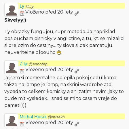
Ly
@Ly
Vloženo před 20 lety
Skvelyy:)
Ty obrazky fungujou, supr metoda. Ja napriklad
posloucham pisnicky v anglictine, a tu, kt. se mi zalibi
si prelozim do cestiny… ty slova si pak pamatuju
neuveritelne dloouho
Zita
@anhotep
Vloženo před 20 lety
ja jsem si momentalne polepila pokoj cedulkama,
takze na lampe je lamp, na skrini wardrobe atd.
vypada to celkem komicky a ani zatim nevim, jaky to
bude mit vysledek… snad se mi to casem vreje do
pameti:)))
Michal Horák
@misakh
Vloženo před 20 lety