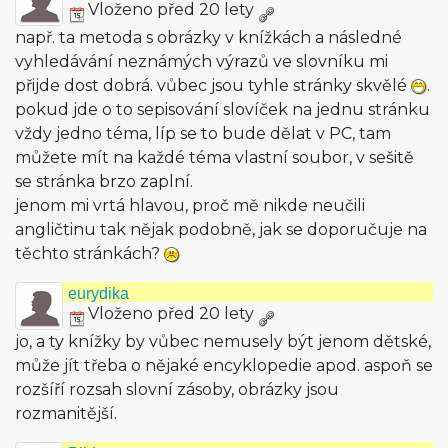
Vloženo před 20 lety
např. ta metoda s obrázky v knížkách a následné
vyhledávání neznámých výrazů ve slovníku mi
přijde dost dobrá. vůbec jsou tyhle stránky skvělé
.
pokud jde o to sepisování slovíček na jednu stránku
vždy jedno téma, líp se to bude dělat v PC, tam
můžete mít na každé téma vlastní soubor, v sešitě
se stránka brzo zaplní.
jenom mi vrtá hlavou, proč mě nikde neučili
angličtinu tak nějak podobně, jak se doporučuje na
těchto stránkách?
eurydika
Vloženo před 20 lety
jo, a ty knížky by vůbec nemusely být jenom dětské,
může jít třeba o nějaké encyklopedie apod. aspoň se
rozšíří rozsah slovní zásoby, obrázky jsou
rozmanitější.