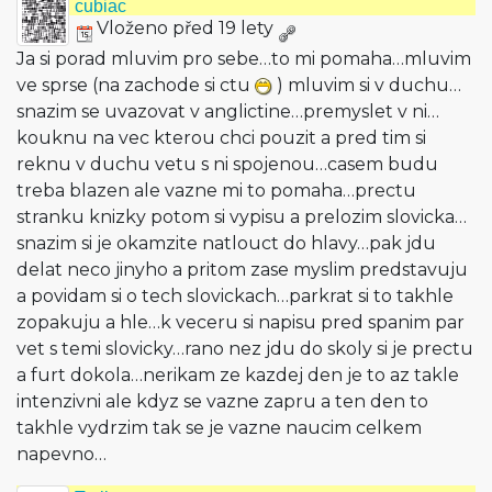
cubiac
Vloženo před 19 lety
Ja si porad mluvim pro sebe…to mi pomaha…mluvim
ve sprse (na zachode si ctu
) mluvim si v duchu…
snazim se uvazovat v anglictine…pre­myslet v ni…
kouknu na vec kterou chci pouzit a pred tim si
reknu v duchu vetu s ni spojenou…casem budu
treba blazen ale vazne mi to pomaha…prectu
stranku knizky potom si vypisu a prelozim slovicka…
snazim si je okamzite natlouct do hlavy…pak jdu
delat neco jinyho a pritom zase myslim predstavuju
a povidam si o tech slovickach…parkrat si to takhle
zopakuju a hle…k veceru si napisu pred spanim par
vet s temi slovicky…rano nez jdu do skoly si je prectu
a furt dokola…nerikam ze kazdej den je to az takle
intenzivni ale kdyz se vazne zapru a ten den to
takhle vydrzim tak se je vazne naucim celkem
napevno…