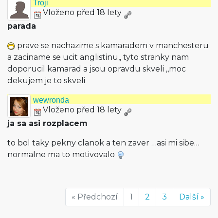
Troji
Vloženo před 18 lety
parada
prave se nachazime s kamaradem v manchesteru
a zaciname se ucit anglistinu,, tyto stranky nam
doporucil kamarad a jsou opravdu skveli ,,moc
dekujem je to skveli
wewronda
Vloženo před 18 lety
ja sa asi rozplacem
to bol taky pekny clanok a ten zaver …asi mi sibe…
normalne ma to motivovalo
« Předchozí
1
2
3
Další »