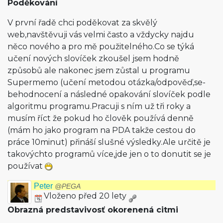
Poděkování
V první řadě chci poděkovat za skvělý
web,navštěvuji vás velmi často a vždycky najdu
něco nového a pro mě použitelného.Co se týká
učení nových slovíček zkoušel jsem hodně
způsobů ale nakonec jsem zůstal u programu
Supermemo (učení metodou otázka/odpověď,se­
behodnocení a následné opakování slovíček podle
algoritmu programu.Pracuji s ním už tři roky a
musím říct že pokud ho člověk používá denně
(mám ho jako program na PDA takže cestou do
práce 10minut) přináší slušné výsledky.Ale určitě je
takovýchto programů více,jde jen o to donutit se je
používat
Peter
@PEGA
Vloženo před 20 lety
Obrazná predstavivosť okorenená citmi