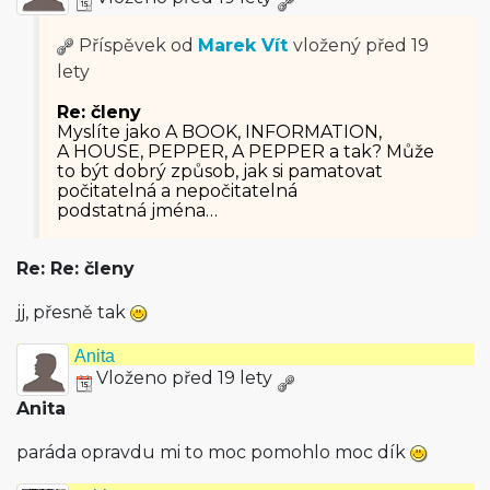
Příspěvek od
Marek Vít
vložený
před 19
lety
Re: členy
Myslíte jako A BOOK, INFORMATION,
A HOUSE, PEPPER, A PEPPER a tak? Může
to být dobrý způsob, jak si pamatovat
počitatelná a nepočitatelná
podstatná jména…
Re: Re: členy
jj, přesně tak
Anita
Vloženo před 19 lety
Anita
paráda opravdu mi to moc pomohlo moc dík