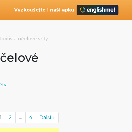
Vyzkoušejte i naši apku
finitiv a účelové věty
účelové
ěty
1
2
...
4
Další »