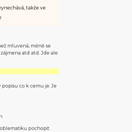
vynechává, takže ve
?
 než mluvená, méně se
 zájmena atd atd. Jde ale
v popisu co k cemu je. Je
th
problematiku pochopit