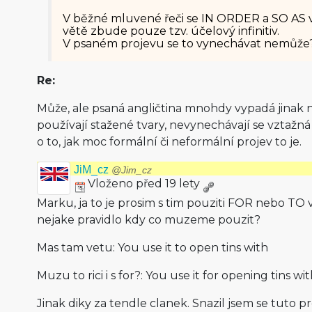
V běžné mluvené řeči se IN ORDER a SO AS 
větě zbude pouze tzv. účelový infinitiv.
V psaném projevu se to vynechávat nemůže
Re:
Může, ale psaná angličtina mnohdy vypadá jinak
používají stažené tvary, nevynechávají se vztažná
o to, jak moc formální či neformální projev to je.
JiM_cz
@Jim_cz
Vloženo před 19 lety
Marku, ja to je prosim s tim pouziti FOR nebo TO 
nejake pravidlo kdy co muzeme pouzit?
Mas tam vetu: You use it to open tins with
Muzu to rici i s for?: You use it for opening tins wi
Jinak diky za tendle clanek. Snazil jsem se tuto 