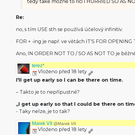
tedy take mozne to rici I HURRIED SO AS N
Re:
no, s tím USE sth se používá účelový infinitiv.
FOR + -ing je např. ve větách IT'S FOR OPENING 
Ano, IN ORDER NOT TO / SO AS NOT TO je běžné
terez*
Vloženo před 18 lety
I'll get up early so I can be there on time.
– Takto je to nepřípustné?
„I get up early so that I could be there on tim
- Taky nelze, je to tak?
Marek Vít
@Marek Vít
Vloženo před 18 lety