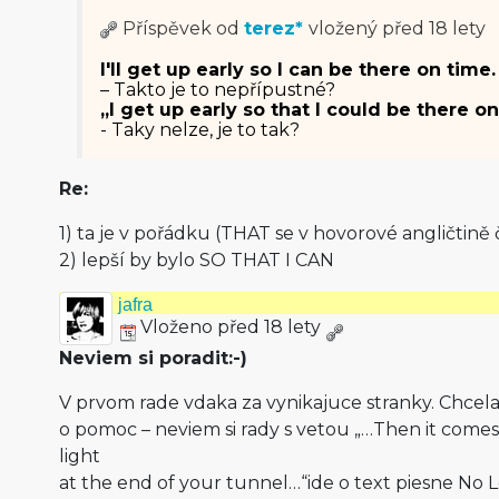
Příspěvek od
terez*
vložený
před 18 lety
I'll get up early so I can be there on time.
– Takto je to nepřípustné?
„I get up early so that I could be there o
- Taky nelze, je to tak?
Re:
1) ta je v pořádku (THAT se v hovorové angličtině
2) lepší by bylo SO THAT I CAN
jafra
Vloženo před 18 lety
Neviem si poradit:-)
V prvom rade vdaka za vynikajuce stranky. Chcela
o pomoc – neviem si rady s vetou „…Then it comes
light
at the end of your tunnel…“ide o text piesne No L