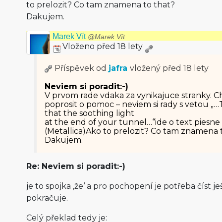
to prelozit? Co tam znamena to that?
Dakujem.
Marek Vít
@Marek Vít
Vloženo před 18 lety
Příspěvek od
jafra
vložený
před 18 lety
Neviem si poradit:-)
V prvom rade vdaka za vynikajuce stranky. C
poprosit o pomoc – neviem si rady s vetou „…
that the soothing light
at the end of your tunnel…“ide o text piesne
(Metallica)Ako to prelozit? Co tam znamena 
Dakujem.
Re: Neviem si poradit:-)
je to spojka ‚že‘ a pro pochopení je potřeba číst je
pokračuje.
Celý překlad tedy je: