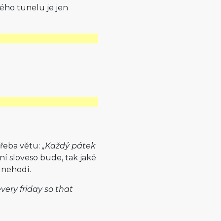
vého tunelu je jen
třeba větu:
„Každý pátek
ní sloveso bude, tak jaké
 nehodí.
very friday so that