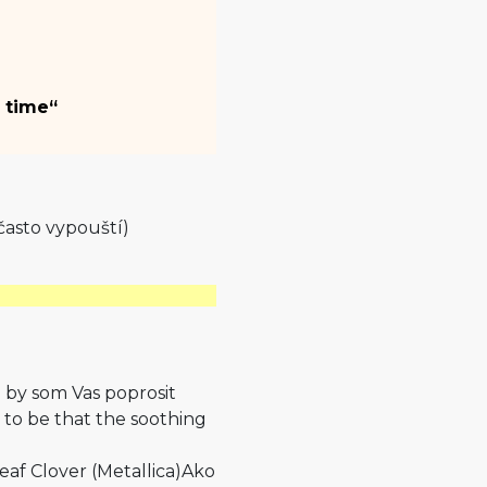
n time“
 často vypouští)
 by som Vas poprosit
 to be that the soothing
eaf Clover (Metallica)Ako