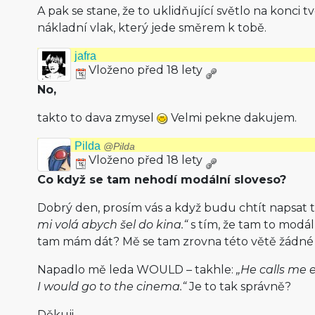
A pak se stane, že to uklidňující světlo na konci t
nákladní vlak, který jede směrem k tobě.
jafra
Vloženo před 18 lety
No,
takto to dava zmysel
Velmi pekne dakujem.
Pilda
@Pilda
Vloženo před 18 lety
Co když se tam nehodí modální sloveso?
Dobrý den, prosím vás a když budu chtít napsat 
mi volá abych šel do kina.“
s tím, že tam to modál
tam mám dát? Mě se tam zrovna této větě žádné
Napadlo mě leda WOULD – takhle:
„He calls me e
I would go to the cinema.“
Je to tak správně?
Děkuji.