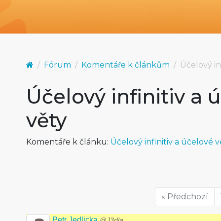
Fórum
Komentáře k článkům
Účelový in
Účelový infinitiv a 
věty
Komentáře k článku:
Účelový infinitiv a účelové v
« Předchozí
Petr Jedlicka
@J3dla