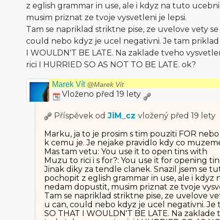
z eglish grammar in use, ale i kdyz na tuto ucebni
musim priznat ze tvoje vysvetleni je lepsi.
Tam se napriklad striktne pise, ze uvelove vety s
could nebo kdyz je ucel negativni. Je tam prikl
I WOULDN'T BE LATE. Na zaklade tveho vysvetlen
rici I HURRIED SO AS NOT TO BE LATE. ok?
Marek Vít
@Marek Vít
Vloženo před 19 lety
Příspěvek od
JiM_cz
vložený
před 19 lety
Marku, ja to je prosim s tim pouziti FOR neb
k cemu je. Je nejake pravidlo kdy co muzem
Mas tam vetu: You use it to open tins with
Muzu to rici i s for?: You use it for opening ti
Jinak diky za tendle clanek. Snazil jsem se 
pochopit z eglish grammar in use, ale i kdyz 
nedam dopustit, musim priznat ze tvoje vysvet
Tam se napriklad striktne pise, ze uvelove v
u can, could nebo kdyz je ucel negativni. Je
SO THAT I WOULDN'T BE LATE. Na zaklade tv