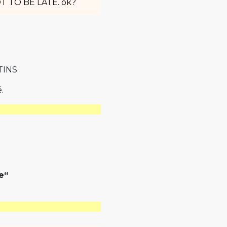
OT TO BE LATE. ok?
TINS.
.
e“