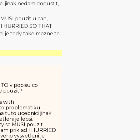
ci jinak nedam dopustit,
e MUSI pouzit u can,
ad I HURRIED SO THAT
i je tedy take mozne to
o TO v popisu co
e pouzit?
ns with
tuto problematiku
na tuto ucebnici jinak
leni je lepsi.
ety se MUSI pouzit
 tam priklad I HURRIED
eho vysvetleni je