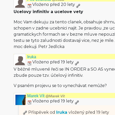
Vloženo před 20 lety
Ucelovy infinitiv a ucelove vety
Moc Vam dekuju za tento clanek, obsahuje shrnut
schopen v zadne ucebnici najit. Je pravdou ,ze uc
gramatickych formach se v bezne mluve nepouzivaj
testu se tyto zaludnosti dostavaji vice, nez je mil
moc dekuji. Petr Jedlcka
Iruka
Vloženo před 19 lety
V běžné mluvené řeči se IN ORDER a SO AS vynec
zbude pouze tzv. účelový infinitiv.
V psaném projevu se to vynechávat nemůže?
Marek Vít
@Marek Vít
Vloženo před 19 lety
Příspěvek od
Iruka
vložený
před 19 lety