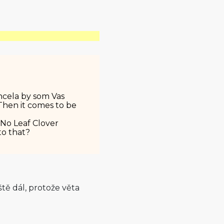
hcela by som Vas
Then it comes to be
 No Leaf Clover
to that?
ště dál, protože věta