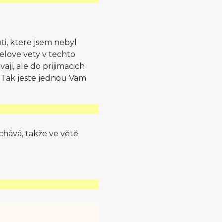
i, ktere jsem nebyl
elove vety v techto
i, ale do prijimacich
e. Tak jeste jednou Vam
hává, takže ve větě