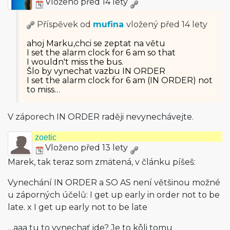
Vloženo před 14 lety
Příspěvek od
mufina
vložený
před 14 lety
ahoj Marku,chci se zeptat na větu
I set the alarm clock for 6 am so that
I wouldn't miss the bus.
Šlo by vynechat vazbu IN ORDER
I set the alarm clock for 6 am (IN ORDER) not
to miss…
V záporech IN ORDER raději nevynechávejte.
zoetic
Vloženo před 13 lety
Marek, tak teraz som zmätená, v článku píšeš:
Vynechání IN ORDER a SO AS není většinou možné
u záporných účelů: I get up early in order not to be
late. x I get up early not to be late
…aaa tu to vynechať ide? Je to kôli tomu