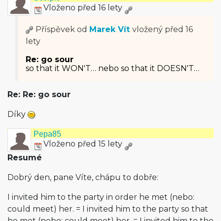
Vloženo před 16 lety
Příspěvek od
Marek Vít
vložený
před 16
lety
Re: go sour
so that it WON'T… nebo so that it DOESN'T…
Re: Re: go sour
Díky
Pepa85
Vloženo před 15 lety
Resumé
Dobrý den, pane Víte, chápu to dobře:
I invited him to the party in order he met (nebo:
could meet) her. = I invited him to the party so that
he met (nebo: could meet) her. = I invited him to the