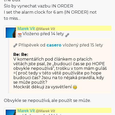
Šlo by vynechat vazbu IN ORDER
I set the alarm clock for 6 am (IN ORDER) not
to miss…
Marek Vít
@Marek Vít
Vloženo před 14 lety
Příspěvek od
casero
vložený
před 15 lety
Re: Re:
V komentářích pod článkem o přacích
větách jste psal, že „budoucí čas se po HOPE
obvykle nepoužívá“, trošku v tom mám guláš
=( proč tedy v této větě používáte po hope
budouci čas? Jsou na to nějaká pravidla, kdy
se může použít?
Mockrát děkuji za vysvětlení
Obvykle se nepoužívá, ale použít se může.
Marek Vít
@Marek Vít