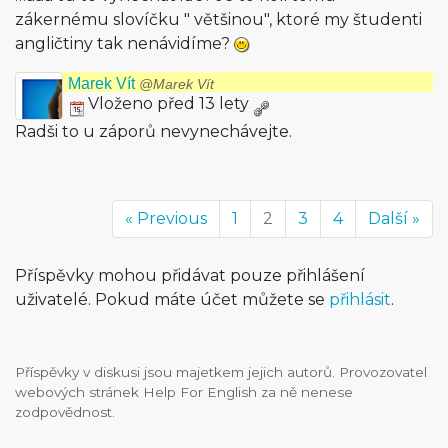
zákernému slovíčku " většinou", ktoré my študenti
angličtiny tak nenávidíme?
Marek Vít
@Marek Vít
Vloženo před 13 lety
Radši to u záporů nevynechávejte.
« Previous
1
2
3
4
Další »
Příspěvky mohou přidávat pouze přihlášení
uživatelé. Pokud máte účet můžete se
přihlásit
.
Příspěvky v diskusi jsou majetkem jejich autorů. Provozovatel
webových stránek Help For English za ně nenese
zodpovědnost.