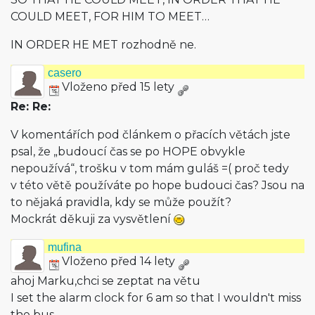
COULD MEET, FOR HIM TO MEET…
IN ORDER HE MET rozhodně ne.
casero
Vloženo před 15 lety
Re: Re:
V komentářích pod článkem o přacích větách jste
psal, že „budoucí čas se po HOPE obvykle
nepoužívá“, trošku v tom mám guláš =( proč tedy
v této větě používáte po hope budouci čas? Jsou na
to nějaká pravidla, kdy se může použít?
Mockrát děkuji za vysvětlení
mufina
Vloženo před 14 lety
ahoj Marku,chci se zeptat na větu
I set the alarm clock for 6 am so that I wouldn't miss
the bus.