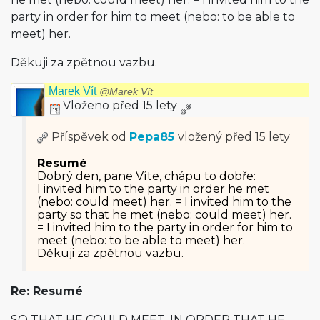
party in order for him to meet (nebo: to be able to
meet) her.
Děkuji za zpětnou vazbu.
Marek Vít
@Marek Vít
Vloženo před 15 lety
Příspěvek od
Pepa85
vložený
před 15 lety
Resumé
Dobrý den, pane Víte, chápu to dobře:
I invited him to the party in order he met
(nebo: could meet) her. = I invited him to the
party so that he met (nebo: could meet) her.
= I invited him to the party in order for him to
meet (nebo: to be able to meet) her.
Děkuji za zpětnou vazbu.
Re: Resumé
SO THAT HE COULD MEET, IN ORDER THAT HE