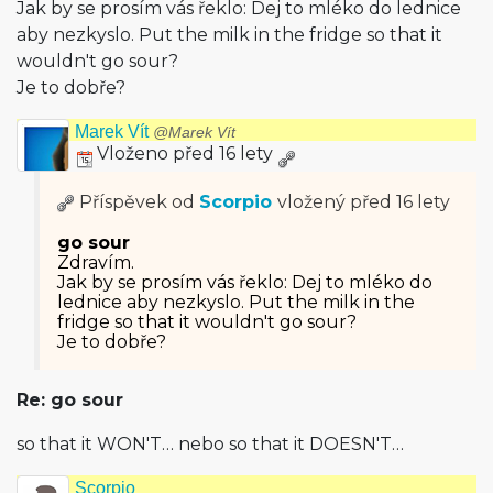
Jak by se prosím vás řeklo: Dej to mléko do lednice
aby nezkyslo. Put the milk in the fridge so that it
wouldn't go sour?
Je to dobře?
Marek Vít
@Marek Vít
Vloženo před 16 lety
Příspěvek od
Scorpio
vložený
před 16 lety
go sour
Zdravím.
Jak by se prosím vás řeklo: Dej to mléko do
lednice aby nezkyslo. Put the milk in the
fridge so that it wouldn't go sour?
Je to dobře?
Re: go sour
so that it WON'T… nebo so that it DOESN'T…
Scorpio