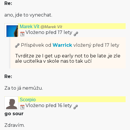
Re:
ano, jde to vynechat.
Marek Vít
@Marek Vít
Vloženo před 17 lety
Příspěvek od
Warrick
vložený
před 17 lety
Tvrditze ze I get up early not to be late ,je zle
ale ucitelka v skole nas to tak učí
Re:
Za to já nemůžu.
Scorpio
Vloženo před 16 lety
go sour
Zdravím.