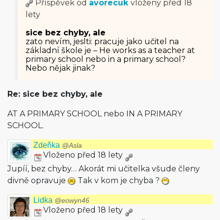
Příspěvek od
avorecuk
vložený
před 18
lety
sice bez chyby, ale
zato nevím, jeslti: pracuje jako učitel na
základní škole je – He works as a teacher at
primary school nebo in a primary school?
Nebo nějak jinak?
Re: sice bez chyby, ale
AT A PRIMARY SCHOOL nebo IN A PRIMARY
SCHOOL.
Zdeňka
@Asla
Vloženo před 18 lety
Jupíí, bez chyby… Akorát mi učitelka všude členy
divně opravuje
Tak v kom je chyba ?
Lidka
@eowyn46
Vloženo před 18 lety