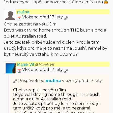
Jedna chyba – opět nepozornost. Člen a místo an
mufina
Vloženo před 17 lety
Chci se zeptat na větu.Jim
Boyd was driving home through THE bush along a
quiet Australian road.
Je to začátek příběhu.jde mi o člen. Proč je tam
určitý, když pro mě je to neznámá „bush“, neměl by
být neurčitý ve vztahu k mluvčímu?
Marek Vít
@Marek Vít
Vloženo před 17 lety
Příspěvek od
mufina
vložený
před 17 lety
Chci se zeptat na větu.Jim
Boyd was driving home through THE bush
along a quiet Australian road.
Je to začátek příběhu.jde mi o člen. Proč je
tam určitý, když pro mě je to neznámá
„bush“, neměl by být neurčitý ve vztahu