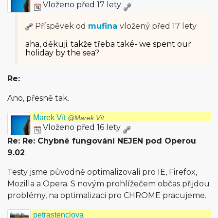
Vloženo před 17 lety
Příspěvek od
mufina
vložený
před 17 lety
aha, děkuji. takže třeba také- we spent our
holiday by the sea?
Re:
Ano, přesně tak.
Marek Vít
@Marek Vít
Vloženo před 16 lety
Re: Re: Chybné fungování NEJEN pod Operou
9.02
Testy jsme původně optimalizovali pro IE, Firefox,
Mozilla a Opera. S novým prohlížečem občas přijdou
problémy, na optimalizaci pro CHROME pracujeme.
petrastenclova