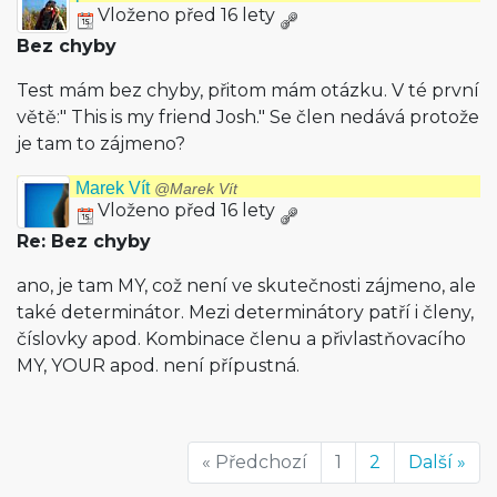
Vloženo před 16 lety
Bez chyby
Test mám bez chyby, přitom mám otázku. V té první
větě:" This is my friend Josh." Se člen nedává protože
je tam to zájmeno?
Marek Vít
@Marek Vít
Vloženo před 16 lety
Re: Bez chyby
ano, je tam MY, což není ve skutečnosti zájmeno, ale
také determinátor. Mezi determinátory patří i členy,
číslovky apod. Kombinace členu a přivlastňovacího
MY, YOUR apod. není přípustná.
« Předchozí
1
2
Další »