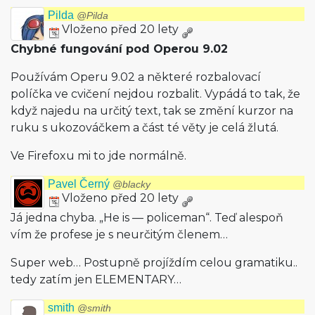
Pilda
@Pilda
Vloženo před 20 lety
Chybné fungování pod Operou 9.02
Používám Operu 9.02 a některé rozbalovací
políčka ve cvičení nejdou rozbalit. Vypádá to tak, že
když najedu na určitý text, tak se změní kurzor na
ruku s ukozováčkem a část té věty je celá žlutá.
Ve Firefoxu mi to jde normálně.
Pavel Černý
@blacky
Vloženo před 20 lety
Já jedna chyba. „He is — policeman“. Teď alespoň
vím že profese je s neurčitým členem…
Super web… Postupně projíždím celou gramatiku..
tedy zatím jen ELEMENTARY…
smith
@smith