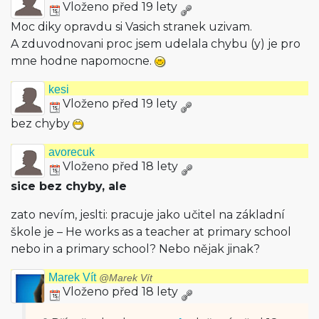
Vloženo před 19 lety
Moc diky opravdu si Vasich stranek uzivam.
A zduvodnovani proc jsem udelala chybu (y) je pro
mne hodne napomocne.
kesi
Vloženo před 19 lety
bez chyby
avorecuk
Vloženo před 18 lety
sice bez chyby, ale
zato nevím, jeslti: pracuje jako učitel na základní
škole je – He works as a teacher at primary school
nebo in a primary school? Nebo nějak jinak?
Marek Vít
@Marek Vít
Vloženo před 18 lety