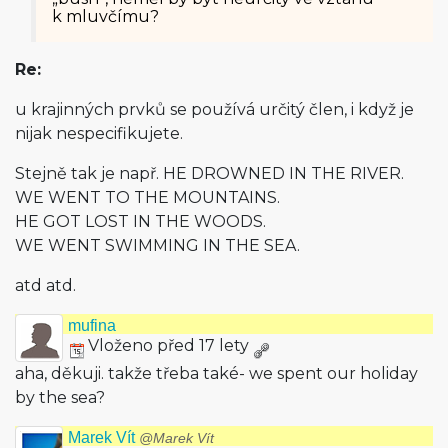
k mluvčímu?
Re:
u krajinných prvků se používá určitý člen, i když je
nijak nespecifikujete.
Stejně tak je např. HE DROWNED IN THE RIVER.
WE WENT TO THE MOUNTAINS.
HE GOT LOST IN THE WOODS.
WE WENT SWIMMING IN THE SEA.
atd atd.
mufina
Vloženo před 17 lety
aha, děkuji. takže třeba také- we spent our holiday
by the sea?
Marek Vít
@Marek Vít