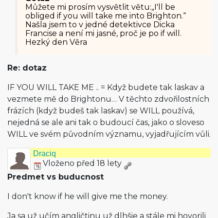
Můžete mi prosím vysvětlit větu:„I'll be
obliged if you will take me into Brighton.“
Našla jsem to v jedné detektivce Dicka
Francise a není mi jasné, proč je po if will.
Hezký den Věra
Re: dotaz
IF YOU WILL TAKE ME .. = Když budete tak laskav a
vezmete mě do Brightonu… V těchto zdvořilostních
frázích (když budeš tak laskav) se WILL používá,
nejedná se ale ani tak o budoucí čas, jako o sloveso
WILL ve svém původním významu, vyjadřujícím vůli.
Draciq
Vloženo před 18 lety
Predmet vs buducnost
I don't know if he will give me the money.
Ja sa už učím angličtinu už dlhšie a stále mi hovorili