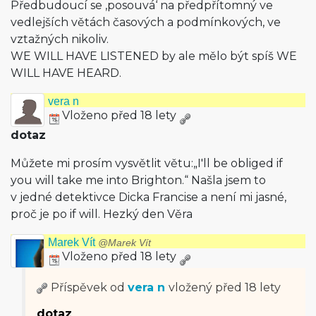
Předbudoucí se ‚posouvá‘ na předpřítomný ve
vedlejších větách časových a podmínkových, ve
vztažných nikoliv.
WE WILL HAVE LISTENED by ale mělo být spíš WE
WILL HAVE HEARD.
vera n
Vloženo před 18 lety
dotaz
Můžete mi prosím vysvětlit větu:„I'll be obliged if
you will take me into Brighton.“ Našla jsem to
v jedné detektivce Dicka Francise a není mi jasné,
proč je po if will. Hezký den Věra
Marek Vít
@Marek Vít
Vloženo před 18 lety
Příspěvek od
vera n
vložený
před 18 lety
dotaz