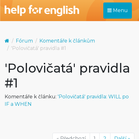
Menu
Fórum
Komentáře k článkům
'Polovičatá' pravidla #1
'Polovičatá' pravidla
#1
Komentáře k článku:
'Polovičatá' pravidla: WILL po
IF a WHEN
« Předchozí
1
2
Další »