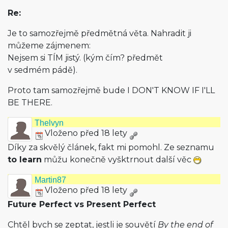
Re:
Je to samozřejmě předmětná věta. Nahradit ji
můžeme zájmenem:
Nejsem si TÍM jistý. (kým čím? předmět
v sedmém pádě).
Proto tam samozřejmě bude I DON'T KNOW IF I'LL
BE THERE.
Thelvyn
Vloženo před 18 lety
Díky za skvělý článek, fakt mi pomohl. Ze seznamu
to learn
můžu konečně vyšktrnout další věc
Martin87
Vloženo před 18 lety
Future Perfect vs Present Perfect
Chtěl bych se zeptat, jestli je souvětí
By the end of