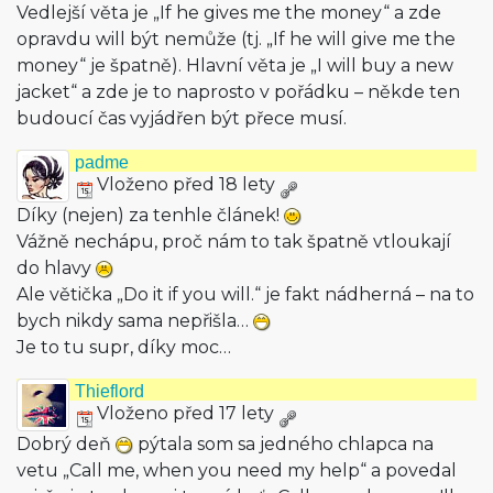
Vedlejší věta je „If he gives me the money“ a zde
opravdu will být nemůže (tj. „If he will give me the
money“ je špatně). Hlavní věta je „I will buy a new
jacket“ a zde je to naprosto v pořádku – někde ten
budoucí čas vyjádřen být přece musí.
padme
Vloženo před 18 lety
Díky (nejen) za tenhle článek!
Vážně nechápu, proč nám to tak špatně vtloukají
do hlavy
Ale větička „Do it if you will.“ je fakt nádherná – na to
bych nikdy sama nepřišla…
Je to tu supr, díky moc…
Thieflord
Vloženo před 17 lety
Dobrý deň
pýtala som sa jedného chlapca na
vetu „Call me, when you need my help“ a povedal