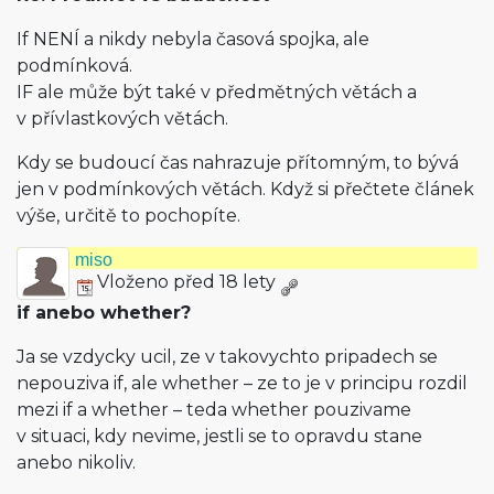
If NENÍ a nikdy nebyla časová spojka, ale
podmínková.
IF ale může být také v předmětných větách a
v přívlastkových větách.
Kdy se budoucí čas nahrazuje přítomným, to bývá
jen v podmínkových větách. Když si přečtete článek
výše, určitě to pochopíte.
miso
Vloženo před 18 lety
if anebo whether?
Ja se vzdycky ucil, ze v takovychto pripadech se
nepouziva if, ale whether – ze to je v principu rozdil
mezi if a whether – teda whether pouzivame
v situaci, kdy nevime, jestli se to opravdu stane
anebo nikoliv.