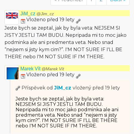
JiM_cz
@Jim_cz
Vloženo před 19 lety
Jeste bych se zeptal, jak by byla veta: NEJSEM SI
JISTY JESTLI TAM BUDU. Nepripada mi to moc jako
podminka ale ani predmenta veta. Nebo snad
“nejsem si jisty kym cim?”. I'M NOT SURE IF I'LL BE
THERE nebo I'M NOT SURE IF I'M THERE.
Marek Vít
@Marek Vít
Vloženo před 19 lety
Příspěvek od
JiM_cz
vložený
před 19 lety
Jeste bych se zeptal, jak by byla veta:
NEJSEM SI JISTY JESTLI TAM BUDU.
Nepripada mi to moc jako podminka ale ani
predmenta veta. Nebo snad “nejsem si jisty
kym cim?”. I'M NOT SURE IF I'LL BE THERE
nebo I'M NOT SURE IF I'M THERE.