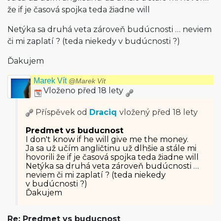
že if je časová spojka teda žiadne will
Netýka sa druhá veta zároveň budúcnosti … neviem
či mi zaplatí ? (teda niekedy v budúcnosti ?)
Ďakujem
Marek Vít
@Marek Vít
Vloženo před 18 lety
Příspěvek od
Draciq
vložený
před 18 lety
Predmet vs buducnost
I don't know if he will give me the money.
Ja sa už učím angličtinu už dlhšie a stále mi
hovorili že if je časová spojka teda žiadne will
Netýka sa druhá veta zároveň budúcnosti …
neviem či mi zaplatí ? (teda niekedy
v budúcnosti ?)
Ďakujem
Re: Predmet vs buducnost