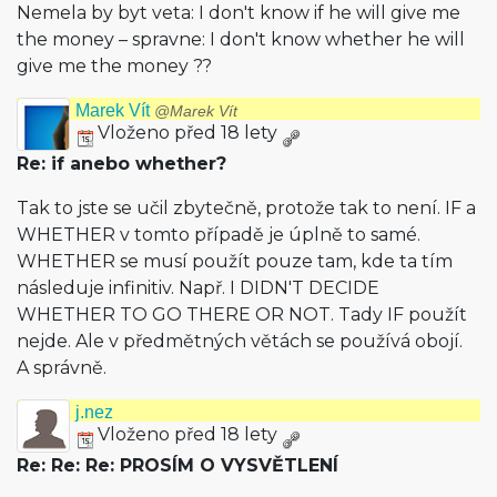
Nemela by byt veta: I don't know if he will give me
the money – spravne: I don't know whether he will
give me the money ??
Marek Vít
@Marek Vít
Vloženo před 18 lety
Re: if anebo whether?
Tak to jste se učil zbytečně, protože tak to není. IF a
WHETHER v tomto případě je úplně to samé.
WHETHER se musí použít pouze tam, kde ta tím
následuje infinitiv. Např. I DIDN'T DECIDE
WHETHER TO GO THERE OR NOT. Tady IF použít
nejde. Ale v předmětných větách se používá obojí.
A správně.
j.nez
Vloženo před 18 lety
Re: Re: Re: PROSÍM O VYSVĚTLENÍ