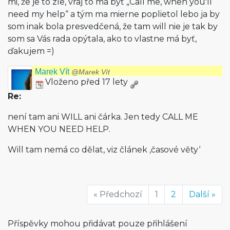
mi, že je to zle, vraj to má byť „Call me, when you'll
need my help“ a tým ma mierne poplietol lebo ja by
som inak bola presvedčená, že tam will nie je tak by
som sa Vás rada opýtala, ako to vlastne má byť,
ďakujem =)
Marek Vít
@Marek Vít
Vloženo před 17 lety
Re:
není tam ani WILL ani čárka. Jen tedy CALL ME
WHEN YOU NEED HELP.
Will tam nemá co dělat, viz článek ‚časové věty‘
« Předchozí
1
2
Další »
Příspěvky mohou přidávat pouze přihlášení