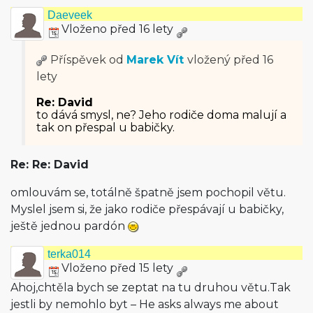
Daeveek
Vloženo před 16 lety
Příspěvek od
Marek Vít
vložený
před 16
lety
Re: David
to dává smysl, ne? Jeho rodiče doma malují a
tak on přespal u babičky.
Re: Re: David
omlouvám se, totálně špatně jsem pochopil větu.
Myslel jsem si, že jako rodiče přespávají u babičky,
ještě jednou pardón
terka014
Vloženo před 15 lety
Ahoj,chtěla bych se zeptat na tu druhou větu.Tak
jestli by nemohlo byt – He asks always me about