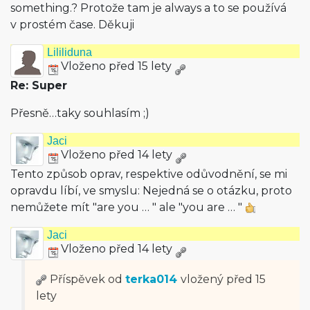
something.? Protože tam je always a to se používá
v prostém čase. Děkuji
Lililiduna
Vloženo před 15 lety
Re: Super
Přesně…taky souhlasím ;)
Jaci
Vloženo před 14 lety
Tento způsob oprav, respektive odůvodnění, se mi
opravdu líbí, ve smyslu: Nejedná se o otázku, proto
nemůžete mít "are you … " ale "you are … "
Jaci
Vloženo před 14 lety
Příspěvek od
terka014
vložený
před 15
lety