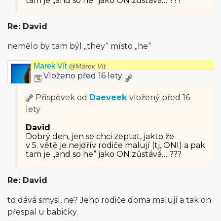
tam je „and so he“ jako ON zůstává… ???
Re: David
nemělo by tam býl „they“ místo „he“
Marek Vít
@Marek Vít
Vloženo před 16 lety
Příspěvek od
Daeveek
vložený
před 16
lety
David
Dobrý den, jen se chci zeptat, jakto že
v 5. větě je nejdřív rodiče malují (tj, ONI) a pak
tam je „and so he“ jako ON zůstává… ???
Re: David
to dává smysl, ne? Jeho rodiče doma malují a tak on
přespal u babičky.