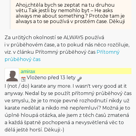
Ahoj,chtěla bych se zeptat na tu druhou
větu.Tak jestli by nemohlo byt – He asks
always me about something.? Protože tam je
always a to se používá v prostém čase. Děkuji
Za určitých okolností se ALWAYS používá
i v průběhovém čase, a to pokud nás něco rozčiluje,
viz. v článku Přítomný průběhový čas
Přítomný
průběhový čas
amirax
Vloženo před 13 lety
I (not / do) karate any more. I wasn't very good at it
anyway. Nedal by se použít přítomný průběhový čas
ve smyslu, že je to moje pevné rozhodnutí nikdy už
karate nedělat a nikdo mě nepřemluví? Možná je to
úplně hloupá otázka, ale jsem z těch časů zmatená
a každá špatně pochopená a nevysvětlená věc to
dělá ještě horší. Děkuji:-)