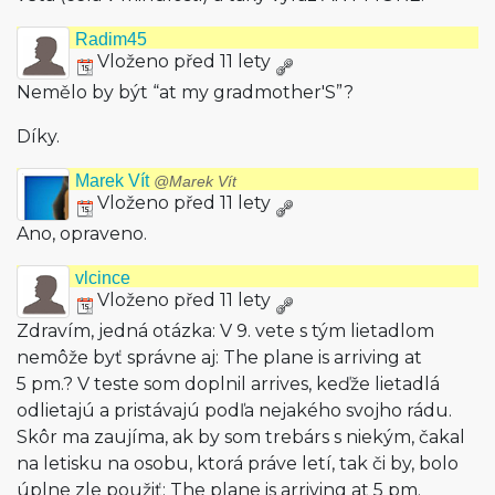
Radim45
Vloženo před 11 lety
Nemělo by být “at my gradmother'S”?
Díky.
Marek Vít
@Marek Vít
Vloženo před 11 lety
Ano, opraveno.
vlcince
Vloženo před 11 lety
Zdravím, jedná otázka: V 9. vete s tým lietadlom
nemôže byť správne aj: The plane is arriving at
5 pm.? V teste som doplnil arrives, keďže lietadlá
odlietajú a pristávajú podľa nejakého svojho rádu.
Skôr ma zaujíma, ak by som trebárs s niekým, čakal
na letisku na osobu, ktorá práve letí, tak či by, bolo
úplne zle použiť: The plane is arriving at 5 pm.