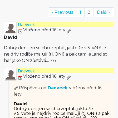
« Previous
1
2
Další »
Daeveek
Vloženo před 16 lety
David
Dobrý den, jen se chci zeptat, jakto že v 5. větě je
nejdřív rodiče malují (tj, ONI) a pak tam je „and so
he“ jako ON zůstává… ???
Daeveek
Vloženo před 16 lety
Příspěvek od
Daeveek
vložený
před 16
lety
David
Dobrý den, jen se chci zeptat, jakto že
v 5. větě je nejdřív rodiče malují (tj, ONI) a pak