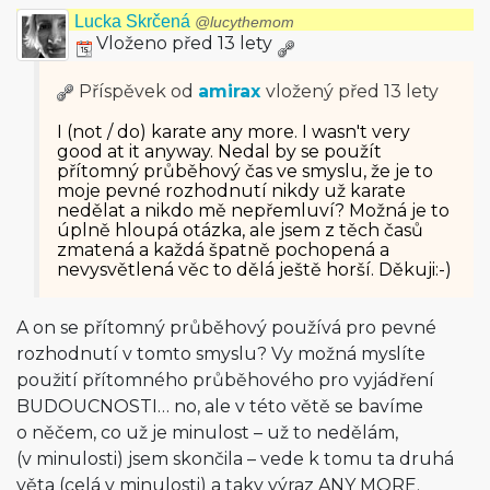
Lucka Skrčená
@lucythemom
Vloženo před 13 lety
Příspěvek od
amirax
vložený
před 13 lety
I (not / do) karate any more. I wasn't very
good at it anyway. Nedal by se použít
přítomný průběhový čas ve smyslu, že je to
moje pevné rozhodnutí nikdy už karate
nedělat a nikdo mě nepřemluví? Možná je to
úplně hloupá otázka, ale jsem z těch časů
zmatená a každá špatně pochopená a
nevysvětlená věc to dělá ještě horší. Děkuji:-)
A on se přítomný průběhový používá pro pevné
rozhodnutí v tomto smyslu? Vy možná myslíte
použití přítomného průběhového pro vyjádření
BUDOUCNOSTI… no, ale v této větě se bavíme
o něčem, co už je minulost – už to nedělám,
(v minulosti) jsem skončila – vede k tomu ta druhá
věta (celá v minulosti) a taky výraz ANY MORE.