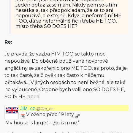
Jeden dotaz zase mám. Nikdy jsem se s tím
nesetkala, tak předpokládám, že se to ani
nepoužívá, ale stejně. Když je neformální ME
TOO, dá se neformálně říci i třeba HE TOO,
místo třeba SO DOES HE?
Re:
Je pravda, že vazba HIM TOO se takto moc
nepoužívá. Do oběcně používané hovorové
angličtiny se zakořenilo ono ME TOO, asi proto, že je
to tak časté, že člověk tak často k něčemu
přitakává… V jiných osobách to není běžné, ale také
ne vyloučené. Osobně bych volil ono SO DOES HE,
SO IS HE, apod.
JiM_cz
@Jim_cz
Vloženo před 19 lety
‚My house is large.‘ – ‚So is mine.‘