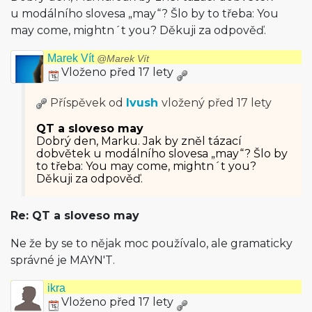
u modálního slovesa „may“? Šlo by to třeba: You
may come, mightn´t you? Děkuji za odpověď.
Marek Vít
@Marek Vít
Vloženo před 17 lety
Příspěvek od
Ivush
vložený
před 17 lety
QT a sloveso may
Dobrý den, Marku. Jak by zněl tázací
dobvětek u modálního slovesa „may“? Šlo by
to třeba: You may come, mightn´t you?
Děkuji za odpověď.
Re: QT a sloveso may
Ne že by se to nějak moc používalo, ale gramaticky
správné je MAYN'T.
ikra
Vloženo před 17 lety