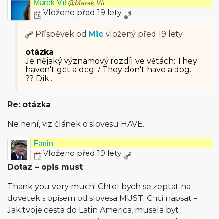
Marek Vít
@Marek Vít
Vloženo před 19 lety
Příspěvek od
Mic
vložený
před 19 lety
otázka
Je nějaký významový rozdíl ve větách: They
haven't got a dog. / They don't have a dog.
?? Dík..
Re: otázka
Ne není, viz článek o slovesu HAVE.
Fanin
Vloženo před 19 lety
Dotaz – opis must
Thank you very much! Chtel bych se zeptat na
dovetek s opisem od slovesa MUST. Chci napsat –
Jak tvoje cesta do Latin America, musela byt