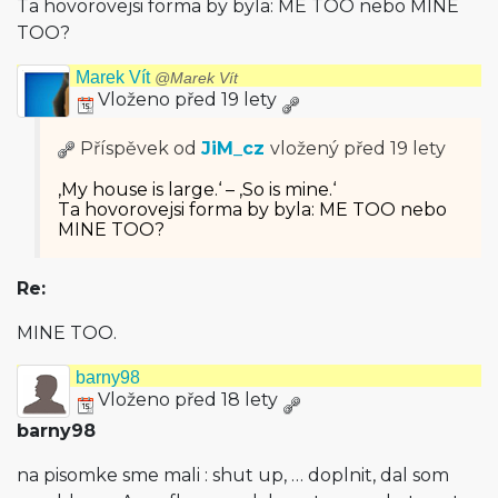
Ta hovorovejsi forma by byla: ME TOO nebo MINE
TOO?
Marek Vít
@Marek Vít
Vloženo před 19 lety
Příspěvek od
JiM_cz
vložený
před 19 lety
‚My house is large.‘ – ‚So is mine.‘
Ta hovorovejsi forma by byla: ME TOO nebo
MINE TOO?
Re:
MINE TOO.
barny98
Vloženo před 18 lety
barny98
na pisomke sme mali : shut up, … doplnit, dal som