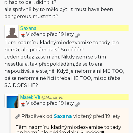
it had to be… didn't it?
ale správně by to mělo být: It must have been
dangerous, mustn't it?
Saxana
Vloženo před 19 lety
Těmi nadmíru kladnými odezvami se to tady jen
hemží, ale přidám další. Supééér!!!
Jeden dotaz zase mám. Nikdy jsem se s tím
nesetkala, tak předpokládám, že se to ani
nepoužívá, ale stejně. Když je neformální ME TOO,
dá se neformálně říci i třeba HE TOO, místo třeba
SO DOES HE?
Marek Vít
@Marek Vít
Vloženo před 19 lety
Příspěvek od
Saxana
vložený
před 19 lety
Těmi nadmíru kladnými odezvami se to tady
jen hemží, ale přidám další. Supééér!!!