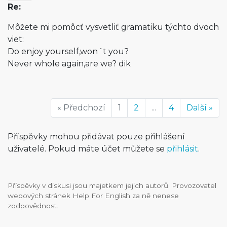
Re:
Môžete mi pomôcť vysvetliť gramatiku týchto dvoch
viet:
Do enjoy yourself,won´t you?
Never whole again,are we? dik
« Předchozí
1
2
...
4
Další »
Příspěvky mohou přidávat pouze přihlášení
uživatelé. Pokud máte účet můžete se
přihlásit
.
Příspěvky v diskusi jsou majetkem jejich autorů. Provozovatel
webových stránek Help For English za ně nenese
zodpovědnost.