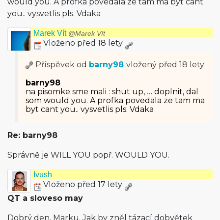
would you. A profka povedala ze tam ma byt cant
you.. vysvetlis pls. Vdaka
Marek Vít
@Marek Vít
Vloženo před 18 lety
Příspěvek od
barny98
vložený
před 18 lety
barny98
na pisomke sme mali : shut up, … doplnit, dal
som would you. A profka povedala ze tam ma
byt cant you.. vysvetlis pls. Vdaka
Re: barny98
Správně je WILL YOU popř. WOULD YOU.
Ivush
Vloženo před 17 lety
QT a sloveso may
Dobrý den, Marku. Jak by zněl tázací dobvětek