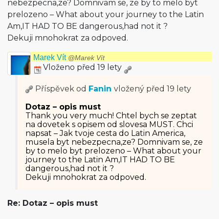
nebezpecna,ze? Domnivam se, ze by to melo byt
prelozeno – What about your journey to the Latin
Am,IT HAD TO BE dangerous,had not it ?
Dekuji mnohokrat za odpoved.
Marek Vít
@Marek Vít
Vloženo před 19 lety
Příspěvek od
Fanin
vložený
před 19 lety
Dotaz – opis must
Thank you very much! Chtel bych se zeptat
na dovetek s opisem od slovesa MUST. Chci
napsat – Jak tvoje cesta do Latin America,
musela byt nebezpecna,ze? Domnivam se, ze
by to melo byt prelozeno – What about your
journey to the Latin Am,IT HAD TO BE
dangerous,had not it ?
Dekuji mnohokrat za odpoved.
Re: Dotaz – opis must