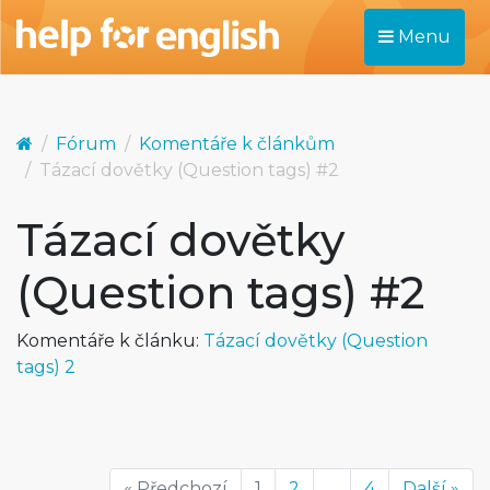
Menu
Fórum
Komentáře k článkům
Tázací dovětky (Question tags) #2
Tázací dovětky
(Question tags) #2
Komentáře k článku:
Tázací dovětky (Question
tags) 2
« Předchozí
1
2
...
4
Další »