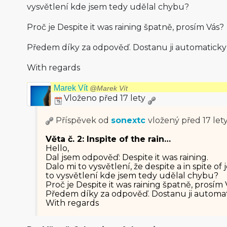
vysvětlení kde jsem tedy udělal chybu?
Proč je Despite it was raining špatně, prosím Vás?
Předem díky za odpověď. Dostanu ji automaticky 
With regards
Marek Vít
@Marek Vít
Vloženo před 17 lety
Příspěvek od
sonextc
vložený
před 17 let
Věta č. 2: Inspite of the rain…
Hello,
Dal jsem odpověď: Despite it was raining.
Dalo mi to vysvětlení, že despite a in spite of
to vysvětlení kde jsem tedy udělal chybu?
Proč je Despite it was raining špatně, prosím 
Předem díky za odpověď. Dostanu ji automati
With regards