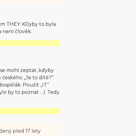
tam THEY. KDyby to byla
ra není člověk.
 se mohl zeptat, kdyby
českého „Je to dítě?“.
dospělák. Použít „IT“
ylo by to poznat …). Tedy
ožený
před 17 lety