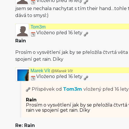
Vloženo před 16 lety
jsem se nechala nachytat s tím their hand…tohle 
dává to smysl:)
Tom3m
Vloženo před 16 lety
Rain
Prosím o vysvětlení jak by se přeložila čtvrtá vět
spojení get rain. Díky
Marek Vít
@Marek Vít
Vloženo před 16 lety
Příspěvek od
Tom3m
vložený
před 16 lety
Rain
Prosím o vysvětlení jak by se přeložila čtvrt
rain ve spojení get rain. Díky
Re: Rain