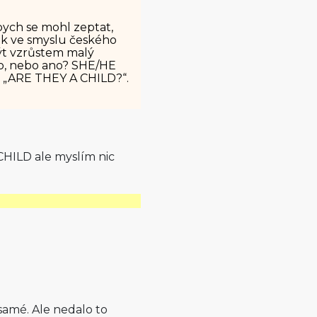
bych se mohl zeptat,
k ve smyslu českého
 být vzrůstem malý
šlo, nebo ano? SHE/HE
a „ARE THEY A CHILD?“.
 CHILD ale myslím nic
o samé. Ale nedalo to