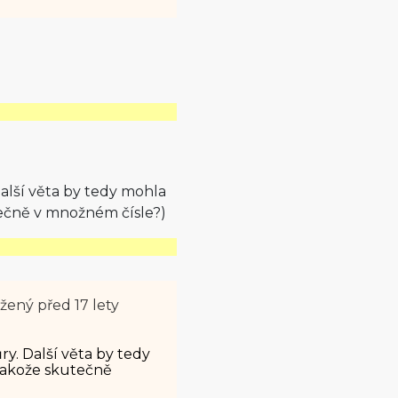
alší věta by tedy mohla
ečně v množném čísle?)
ožený
před 17 lety
y. Další věta by tedy
jakože skutečně