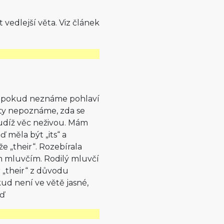
vedlejší věta. Viz článek
že pokud neznáme pohlaví
ěty nepoznáme, zda se
tudíž věc neživou. Mám
ď měla být „its“ a
e „their“. Rozebírala
lým mluvčím. Rodilý mluvčí
r „their“ z důvodu
kud není ve větě jasné,
ěď