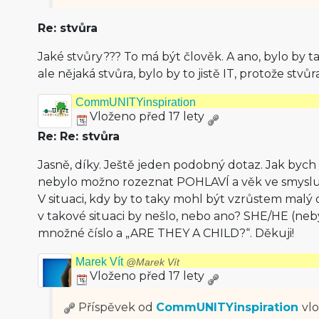
Re: stvůra
Jaké stvůry??? To má být člověk. A ano, bylo by 
ale nějaká stvůra, bylo by to jistě IT, protože stvů
CommUNITYinspiration
Vloženo před 17 lety
Re: Re: stvůra
Jasně, díky. Ještě jeden podobný dotaz. Jak bych
nebylo možno rozeznat POHLAVÍ a věk ve smyslu 
V situaci, kdy by to taky mohl být vzrůstem malý 
v takové situaci by nešlo, nebo ano? SHE/HE (neb
množné číslo a „ARE THEY A CHILD?“. Děkuji!
Marek Vít
@Marek Vít
Vloženo před 17 lety
Příspěvek od
CommUNITYinspiration
vl