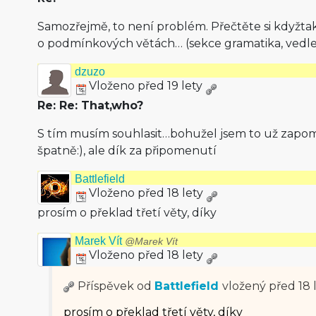
Samozřejmě, to není problém. Přečtěte si kdyžta
o podmínkových větách… (sekce gramatika, vedlej
dzuzo
Vloženo před 19 lety
Re: Re: That,who?
S tím musím souhlasit…bohužel jsem to už zapomě
špatně:), ale dík za připomenutí
Battlefield
Vloženo před 18 lety
prosím o překlad třetí věty, díky
Marek Vít
@Marek Vít
Vloženo před 18 lety
Příspěvek od
Battlefield
vložený
před 18 
prosím o překlad třetí věty, díky