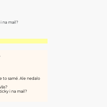
i na mail?
y
 je to samé. Ale nedalo
Vás?
cky i na mail?