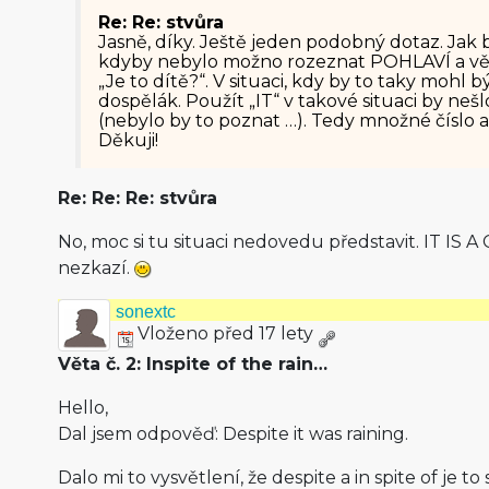
Re: Re: stvůra
Jasně, díky. Ještě jeden podobný dotaz. Jak 
kdyby nebylo možno rozeznat POHLAVÍ a vě
„Je to dítě?“. V situaci, kdy by to taky mohl
dospělák. Použít „IT“ v takové situaci by ne
(nebylo by to poznat …). Tedy množné číslo 
Děkuji!
Re: Re: Re: stvůra
No, moc si tu situaci nedovedu představit. IT IS A
nezkazí.
sonextc
Vloženo před 17 lety
Věta č. 2: Inspite of the rain…
Hello,
Dal jsem odpověď: Despite it was raining.
Dalo mi to vysvětlení, že despite a in spite of je t