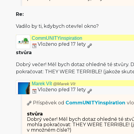
Re:
Vadilo by ti, kdybych otevřel okno?
CommUNITYinspiration
Vloženo před 17 lety
stvůra
Dobrý večer! Měl bych dotaz ohledně té stvůry. D
pokračovat: THEY WERE TERRIBLE! (jakože skut
Marek Vít
@Marek Vít
Vloženo před 17 lety
Příspěvek od
CommUNITYinspiration
vl
stvůra
Dobrý večer! Měl bych dotaz ohledně té stvůr
mohla pokračovat: THEY WERE TERRIBLE! (
v množném čísle?)