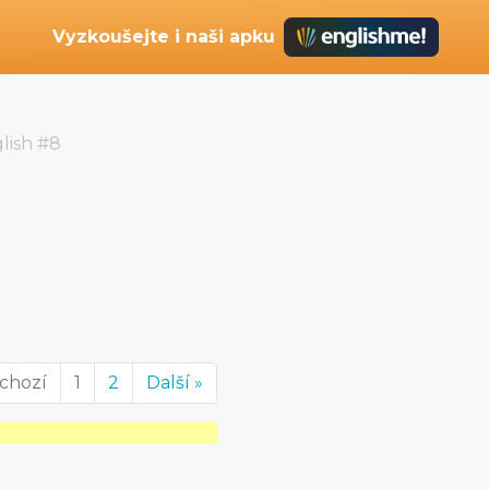
Vyzkoušejte i naši apku
lish #8
dchozí
1
2
Další »