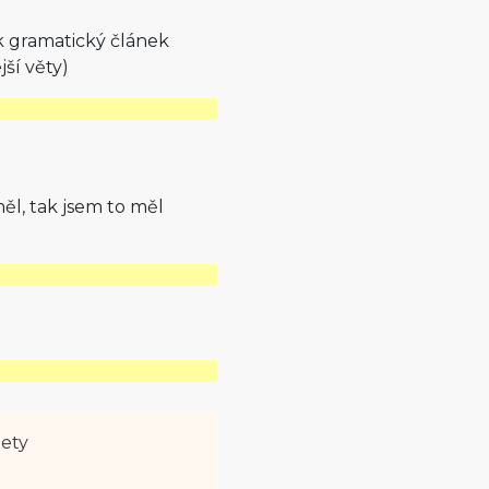
k gramatický článek
ší věty)
l, tak jsem to měl
lety