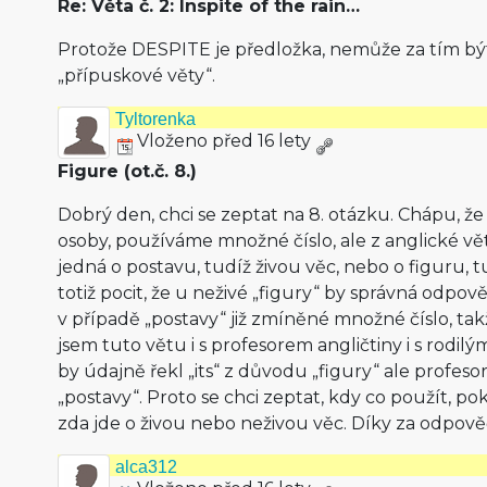
Re: Věta č. 2: Inspite of the rain…
Protože DESPITE je předložka, nemůže za tím být 
„přípuskové věty“.
Tyltorenka
Vloženo před 16 lety
Figure (ot.č. 8.)
Dobrý den, chci se zeptat na 8. otázku. Chápu, 
osoby, používáme množné číslo, ale z anglické v
jedná o postavu, tudíž živou věc, nebo o figuru, 
totiž pocit, že u neživé „figury“ by správná odpově
v případě „postavy“ již zmíněné množné číslo, takž
jsem tuto větu i s profesorem angličtiny i s rodi
by údajně řekl „its“ z důvodu „figury“ ale profeso
„postavy“. Proto se chci zeptat, kdy co použít, po
zda jde o živou nebo neživou věc. Díky za odpov
alca312