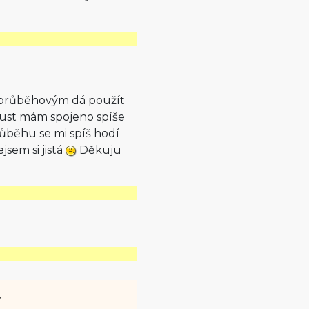
m průběhovým dá použít
 Just mám spojeno spíše
růběhu se mi spíš hodí
sem si jistá
Děkuju
y