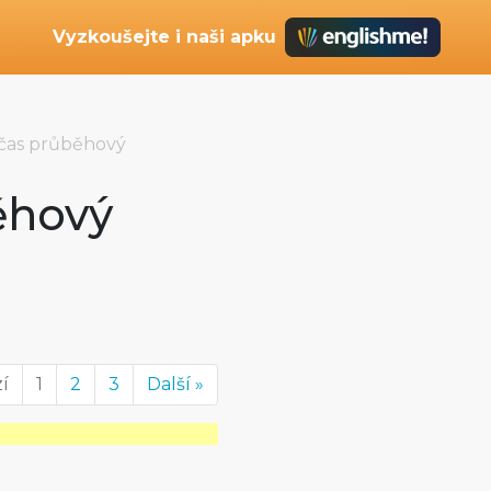
Vyzkoušejte i naši apku
čas průběhový
ěhový
í
1
2
3
Další »