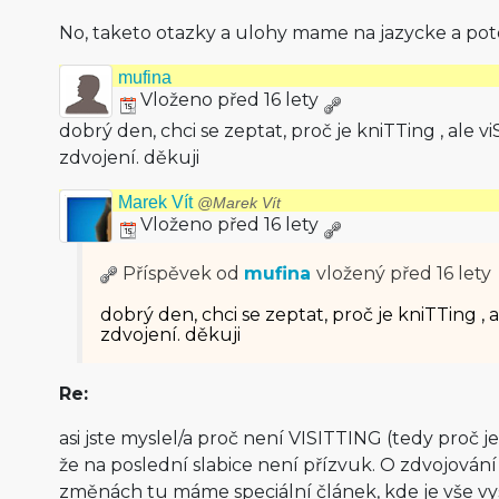
No, taketo otazky a ulohy mame na jazycke a po
mufina
Vloženo před 16 lety
dobrý den, chci se zeptat, proč je kniTTing , ale vi
zdvojení. děkuji
Marek Vít
@Marek Vít
Vloženo před 16 lety
Příspěvek od
mufina
vložený
před 16 lety
dobrý den, chci se zeptat, proč je kniTTing , a
zdvojení. děkuji
Re:
asi jste myslel/a proč není VISITTING (tedy proč je
že na poslední slabice není přízvuk. O zdvojování
změnách tu máme speciální článek, kde je vše vy