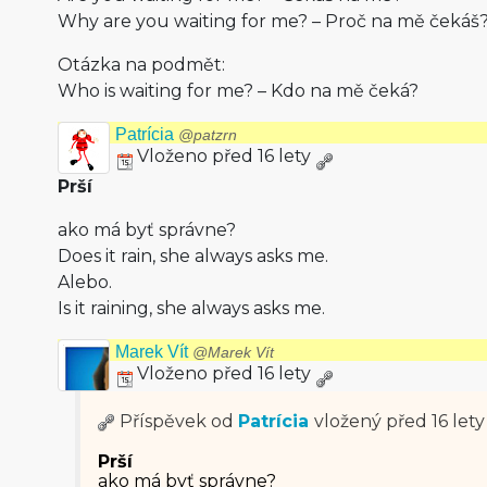
Why are you waiting for me? – Proč na mě čekáš
Otázka na podmět:
Who is waiting for me? – Kdo na mě čeká?
Patrícia
@patzrn
Vloženo před 16 lety
Prší
ako má byť správne?
Does it rain, she always asks me.
Alebo.
Is it raining, she always asks me.
Marek Vít
@Marek Vít
Vloženo před 16 lety
Příspěvek od
Patrícia
vložený
před 16 lety
Prší
ako má byť správne?