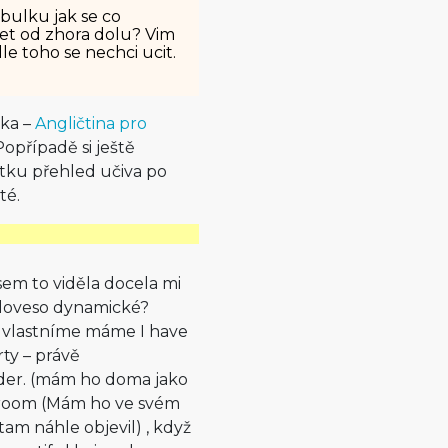
bulku jak se co
jet od zhora dolu? Vim
le toho se nechci ucit.
lka –
Angličtina pro
 Popřípadě si ještě
átku přehled učiva po
té.
jsem to viděla docela mi
o sloveso dynamické?
o vlastníme máme I have
rty – právě
ider. (mám ho doma jako
y room (Mám ho ve svém
tam náhle objevil) , když