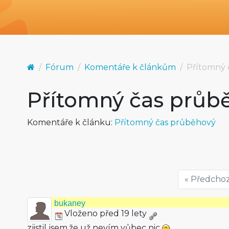
Fórum
Komentáře k článkům
Přítomný 
Přítomný čas průb
Komentáře k článku:
Přítomný čas průběhový
« Předchoz
bukaney
Vloženo před 19 lety
zjistil jsem,že už nevím vůbec nic