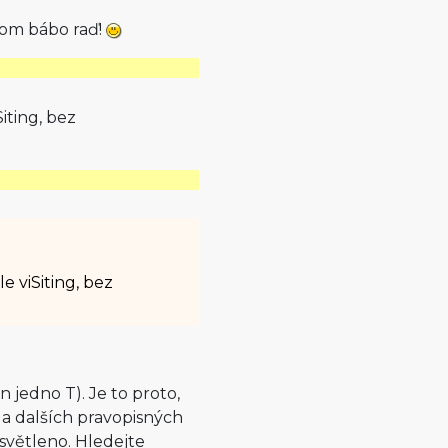
tom bábo raď!
Siting, bez
le viSiting, bez
n jedno T). Je to proto,
 a dalších pravopisných
světleno. Hledejte