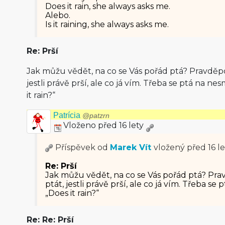
Does it rain, she always asks me.
Alebo.
Is it raining, she always asks me.
Re: Prší
Jak můžu vědět, na co se Vás pořád ptá? Pravdě
jestli právě prší, ale co já vím. Třeba se ptá na ne
it rain?“
Patrícia
@patzrn
Vloženo před 16 lety
Příspěvek od
Marek Vít
vložený
před 16 le
Re: Prší
Jak můžu vědět, na co se Vás pořád ptá? P
ptát, jestli právě prší, ale co já vím. Třeba se
„Does it rain?“
Re: Re: Prší