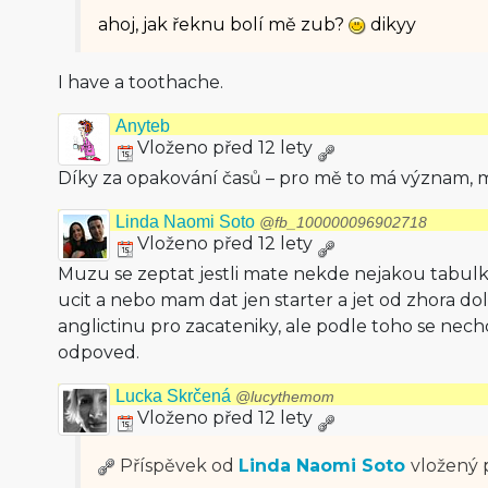
ahoj, jak řeknu bolí mě zub?
dikyy
I have a toothache.
Anyteb
Vloženo před 12 lety
Díky za opakování časů – pro mě to má význam, m
Linda Naomi Soto
@fb_100000096902718
Vloženo před 12 lety
Muzu se zeptat jestli mate nekde nejakou tabulk
ucit a nebo mam dat jen starter a jet od zhora d
anglictinu pro zacateniky, ale podle toho se nechc
odpoved.
Lucka Skrčená
@lucythemom
Vloženo před 12 lety
Příspěvek od
Linda Naomi Soto
vložený