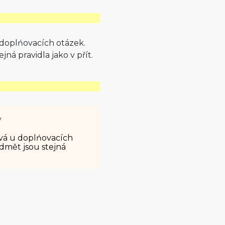
 doplńovacích otázek.
á pravidla jako v přít.
y
žvá u doplńovacích
dmět jsou stejná