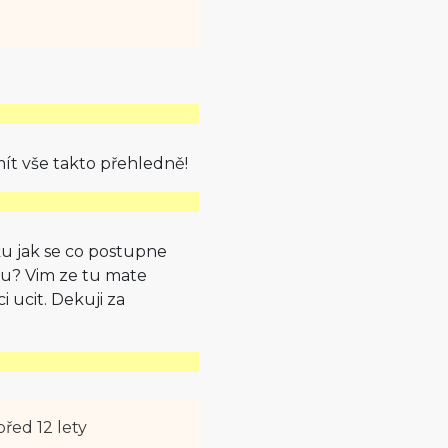
ít vše takto přehledně!
u jak se co postupne
olu? Vim ze tu mate
i ucit. Dekuji za
před 12 lety