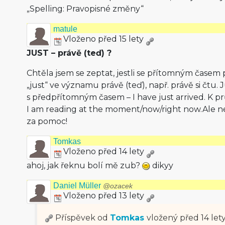
„Spelling: Pravopisné změny“
matule
Vloženo před 15 lety
JUST – právě (teď) ?
Chtěla jsem se zeptat, jestli se přítomným čase
„just“ ve významu právě (teď), např. právě si čtu.
s předpřítomným časem – I have just arrived. K p
I am reading at the moment/now/right now.Ale nej
za pomoc!
Tomkas
Vloženo před 14 lety
ahoj, jak řeknu bolí mě zub?
dikyy
Daniel Müller
@ozacek
Vloženo před 13 lety
Příspěvek od
Tomkas
vložený
před 14 let