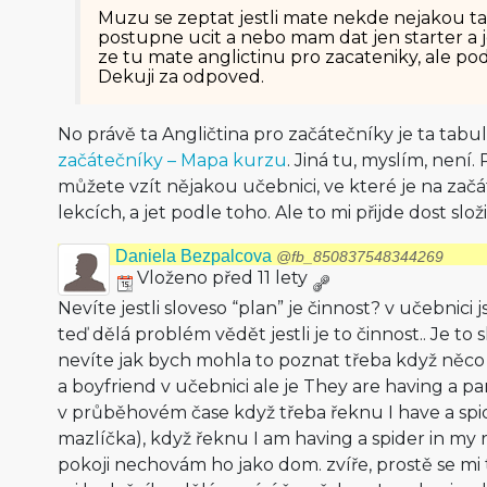
Muzu se zeptat jestli mate nekde nejakou ta
postupne ucit a nebo mam dat jen starter a 
ze tu mate anglictinu pro zacateniky, ale pod
Dekuji za odpoved.
No právě ta Angličtina pro začátečníky je ta tabu
začátečníky – Mapa kurzu
. Jiná tu, myslím, není.
můžete vzít nějakou učebnici, ve které je na zač
lekcích, a jet podle toho. Ale to mi přijde dost složi
Daniela Bezpalcova
@fb_850837548344269
Vloženo před 11 lety
Nevíte jestli sloveso “plan” je činnost? v učebnici 
teď dělá problém vědět jestli je to činnost.. Je t
nevíte jak bych mohla to poznat třeba když něc
a boyfriend v učebnici ale je They are having a pa
v průběhovém čase když třeba řeknu I have a sp
mazlíčka), když řeknu I am having a spider in m
pokoji nechovám ho jako dom. zvíře, prostě se mi 