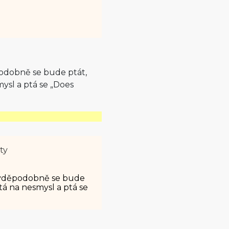
podobně se bude ptát,
smysl a ptá se „Does
ty
ravděpodobně se bude
 ptá na nesmysl a ptá se