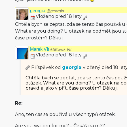
georgia
@georgia
Vloženo před 18 lety
Chtěla bych se zeptat, zda se tento čas použvá u
What are you doing? U otázek na podmět jsou stejn
čase prostém? Děkuji.
Marek Vít
@Marek Vít
Vloženo před 18 lety
Příspěvek od
georgia
vložený
před 18 let
Chtěla bych se zeptat, zda se tento čas pou
otázek. What are you doing? U otázek na po
pravidla jako v přít. čase prostém? Děkuji.
Re:
Ano, ten čas se používá u všech typů otázek.
Are you waiting for me? – Čekáš na mě?