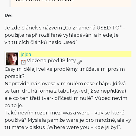
Re:
Je zde článek s názvem „Co znamená USED TO“ –
použijte např. rozšířené vyhledávání a hledejte
v titulcích článků heslo ‚used‘.
jejda
Vloženo před 18 lety
Časy mi dělají veliké problémy…můžete mi prosím
poradit?
Nepravidelná slovesa v minulém čase chápu,(dává
se tam druhá forma z tabulky, -ed již se nepřidává)
ale co ten třetí tvar- příčestí minulé? Vůbec nevím
co to je.
Také nevím rozdíl mezi was a were – kdy se které
používá? Myslela jsem že were je pro množné, ale vy
tu máte v diskusi „Where were you – kde jsi byl“.