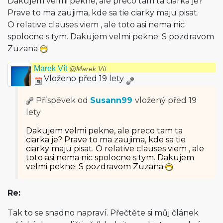
Dakujem velmi pekne, ale preco tam ta ciarka je?
Prave to ma zaujima, kde sa tie ciarky maju pisat.
O relative clauses viem , ale toto asi nema nic
spolocne s tym. Dakujem velmi pekne. S pozdravom
Zuzana
Marek Vít
@Marek Vít
Vloženo před 19 lety
Příspěvek od
Susann99
vložený
před 19
lety
Dakujem velmi pekne, ale preco tam ta
ciarka je? Prave to ma zaujima, kde sa tie
ciarky maju pisat. O relative clauses viem , ale
toto asi nema nic spolocne s tym. Dakujem
velmi pekne. S pozdravom Zuzana
Re:
Tak to se snadno napraví. Přečtěte si můj článek