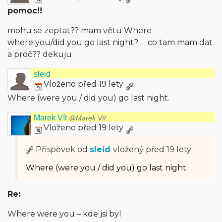
pomoc!!
mohu se zeptat?? mam větu Where
where you/did you go last night? … co tam mam dat
a proč?? dekuju
sleid
Vloženo před 19 lety
Where (were you / did you) go last night.
Marek Vít
@Marek Vít
Vloženo před 19 lety
Příspěvek od
sleid
vložený
před 19 lety
Where (were you / did you) go last night.
Re:
Where were you – kde jsi byl