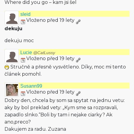
Where did you go – kam jsi šel
sleid
Vloženo před 19 lety
dekuju
dekuju moc
Lucie
@CatLussy
Vloženo před 19 lety
Stručně a přesně vysvětleno. Díky, moc mi tento
článek pomohl.
Susann99
Vloženo před 19 lety
Dobry den, chcela by som sa spytat na jednu vetu:
aky by bol preklad vety: „Kym sme sa rozpravali,
zapadlo slnko.“Boli by tam i nejake ciarky? Ak
ano,preco?
Dakujem za radu. Zuzana