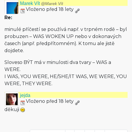
Marek Vít
@Marek Vít
Vloženo před 18 lety
Re:
minulé příčestí se používá např. v trpném rodě – byl
probuzen – WAS WOKEN UP nebo v dokonavých
časech (anpř. předpřítomném). K tomu ale jistě
dojdete.
Sloveso BÝT má v minulosti dva tvary – WAS a
WERE.
I WAS, YOU WERE, HE/SHE/IT WAS, WE WERE, YOU
WERE, THEY WERE.
jejda
Vloženo před 18 lety
děkuji