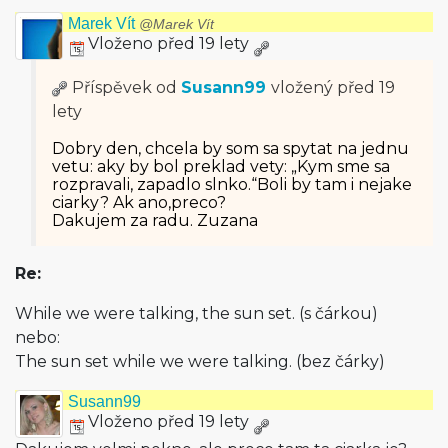
Marek Vít
@Marek Vít
Vloženo před 19 lety
Příspěvek od
Susann99
vložený
před 19
lety
Dobry den, chcela by som sa spytat na jednu
vetu: aky by bol preklad vety: „Kym sme sa
rozpravali, zapadlo slnko.“Boli by tam i nejake
ciarky? Ak ano,preco?
Dakujem za radu. Zuzana
Re:
While we were talking, the sun set. (s čárkou)
nebo:
The sun set while we were talking. (bez čárky)
Susann99
Vloženo před 19 lety