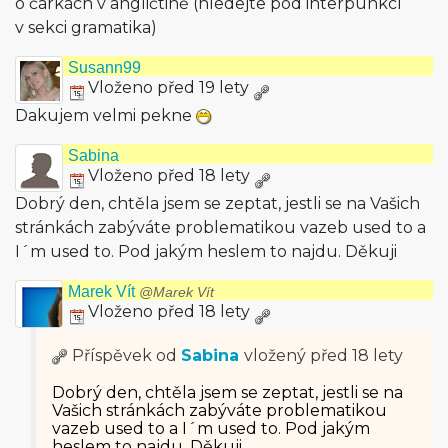
o čárkách v angličtině (hledejte pod interpunkcí
v sekci gramatika)
Susann99
Vloženo před 19 lety
Dakujem velmi pekne
Sabina
Vloženo před 18 lety
Dobrý den, chtěla jsem se zeptat, jestli se na Vašich
stránkách zabýváte problematikou vazeb used to a
I´m used to. Pod jakým heslem to najdu. Děkuji
Marek Vít
@Marek Vít
Vloženo před 18 lety
Příspěvek od
Sabina
vložený
před 18 lety
Dobrý den, chtěla jsem se zeptat, jestli se na
Vašich stránkách zabýváte problematikou
vazeb used to a I´m used to. Pod jakým
heslem to najdu. Děkuji