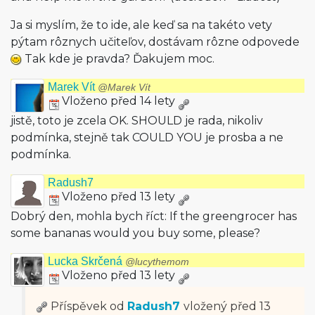
Ja si myslím, že to ide, ale keď sa na takéto vety
pýtam rôznych učiteľov, dostávam rôzne odpovede
Tak kde je pravda? Ďakujem moc.
Marek Vít
@Marek Vít
Vloženo před 14 lety
jistě, toto je zcela OK. SHOULD je rada, nikoliv
podmínka, stejně tak COULD YOU je prosba a ne
podmínka.
Radush7
Vloženo před 13 lety
Dobrý den, mohla bych říct: If the greengrocer has
some bananas would you buy some, please?
Lucka Skrčená
@lucythemom
Vloženo před 13 lety
Příspěvek od
Radush7
vložený
před 13