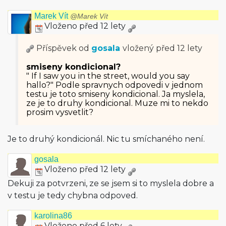
Marek Vít
@Marek Vít
Vloženo před 12 lety
Příspěvek od
gosala
vložený
před 12 lety
smiseny kondicional?
" If I saw you in the street, would you say
hallo?" Podle spravnych odpovedi v jednom
testu je toto smiseny kondicional. Ja myslela,
ze je to druhy kondicional. Muze mi to nekdo
prosim vysvetlit?
Je to druhý kondicionál. Nic tu smíchaného není.
gosala
Vloženo před 12 lety
Dekuji za potvrzeni, ze se jsem si to myslela dobre a
v testu je tedy chybna odpoved.
karolina86
Vloženo před 6 lety