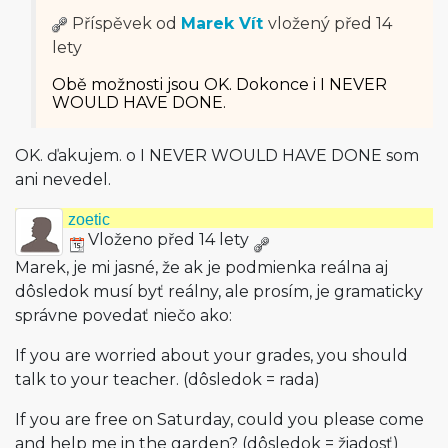
Příspěvek od
Marek Vít
vložený
před 14
lety
Obě možnosti jsou OK. Dokonce i I NEVER
WOULD HAVE DONE.
OK. ďakujem. o I NEVER WOULD HAVE DONE som
ani nevedel.
zoetic
Vloženo před 14 lety
Marek, je mi jasné, že ak je podmienka reálna aj
dôsledok musí byť reálny, ale prosím, je gramaticky
správne povedať niečo ako:
If you are worried about your grades, you should
talk to your teacher. (dôsledok = rada)
If you are free on Saturday, could you please come
and help me in the garden? (dôsledok = žiadosť)