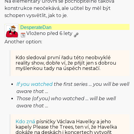
Na elementary úrovni se pochopitelně taková
konstrukce neočekává, ale učitel by měl být
schopen vysvětlit, jak to je.
DesperateDan
Vloženo před 6 lety
Another option:
Kdo sledoval první řadu této neobvyklé
reality show, dobře ví, že přijít jen s dobrou
myšlenkou tady na úspěch nestačí.
If you watched
the first series … you will be well
aware that …
Those (of you) who watched … will be well
aware that …
Kdo zná
písničky Václava Havelky a jeho
kapely Please the Trees, ten ví, že Havelka
dokáže na deskách i koncertech vytvořit