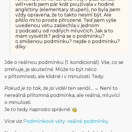
will+verb jsem pár krát používala v hodině
angličtiny (elementary stupeň), no byla jsem
vždy opravena, že to takto nesmí být. Ale
přišlo mi to proste přirozené. Teď jsem výše
uvedenou větu zaslechla v jednom
z podcastu od rodilých mluvčích. Jak si to
mám vysvětlit? jedná se o podmínku?
o smíšenou podmínku? nejde o podmínku?
díky
Jde o reálnou podmínku (1. kondicionál). Vše, co se
zmiňuje, je skutečné. Může to být něco
v přítomnosti, ale klidně i v minulosti­. Tedy:
Pokud je to tak, že jsi viděl ten seriál…
→ Není to
nereálná přítomná podmínka, ale reálná, mluvící
o minulosti.
Je to tedy naprosto správně.
Více viz
Podmínkové věty: reálné podmínky
.