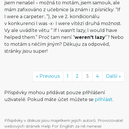
jsem nenašel – možná to motám, jsem samouk, ale
mám zafixováno z učebnice (a znám i z písničky: “If
I were a carpeter:..”), že ve 2. kondicionálu
v konkurenci I was -x- I were vítězí druhá možnost.
Vy ale uvádíte větu “ If I wasn't lazy, I would have
helped them.” Proč tam není “
weren't lazy
”? Nebo
to motám s něčím jiným? Děkuju za odpověď,
stránky jsou super!
« Previous
1
2
3
4
Další »
Příspěvky mohou přidávat pouze přihlášení
uživatelé. Pokud máte účet můžete se
přihlásit
.
Příspěvky v diskusi jsou majetkem jejich autorů. Provozovatel
webových stránek Help For English za ně nenese