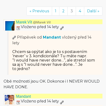
« Previous
1
2
3
4
Další »
Marek Vít
@Marek Vít
Vloženo před 14 lety
Příspěvek od
Mandant
vložený
před 14
lety
Chcem sa opýtať ako je to s postavením
‘never’ v 3. kondicionále? Tu máte napr.
“I would have never done…”, ale stretol som
sa aj s “I would never have done…”. Je
to jedno?
Obě možnosti jsou OK. Dokonce i I NEVER WOULD
HAVE DONE.
Mandant
Vloženo před 14 lety