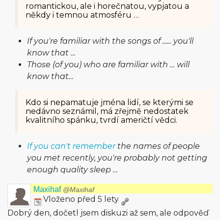
romantickou, ale i horečnatou, vypjatou a
někdy i temnou atmosféru …
If you're familiar with the songs of ...... you'll
know that …
Those (of you) who are familiar with … will
know that…
Kdo si nepamatuje jména lidí, se kterými se
nedávno seznámil, má zřejmě nedostatek
kvalitního spánku, tvrdí američtí vědci.
If you can't remember
the names of people
you met recently, you're probably not getting
enough quality sleep …
Maxihaf
@Maxihaf
Vloženo před 5 lety
Dobrý den, dočetl jsem diskuzi až sem, ale odpověď