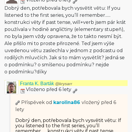
Dobrý den, potřebovala bych vysvětit větu: If you
listened to the first series, you’ll remember......
konstrukci věty if past tense, will+verb jsem pár krát
používala v hodině angličtiny (elementary stupeň),
no byla jsem vždy opravena, že to takto nesmí být.
Ale přišlo mi to proste přirozené. Teď jsem výše
uvedenou větu zaslechla v jednom z podcastu od
rodilých mluvčích. Jak si to mám vysvětlit? jedná se
o podmínku? o smíšenou podmínku? nejde
o podmínku?díky
Franta K. Barták
@krysarr
Vloženo před 6 lety
Příspěvek od
karolina86
vložený
před 6
lety
Dobrý den, potřebovala bych vysvětit větu: If
you listened to the first series, you’ll
remember...... konstrukci věty if past tense,