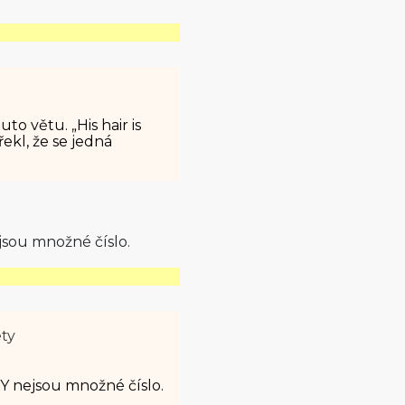
to větu. „His hair is
řekl, že se jedná
jsou množné číslo.
ety
Y nejsou množné číslo.