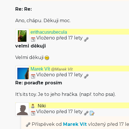
Re: Re:
Ano, chápu. Děkuji moc.
erithacusrubecula
Vloženo před 17 lety
velmi děkuji
Velmi děkuji
Marek Vít
@Marek Vít
Vloženo před 17 lety
Re: poraďte prosím
It's its toy. Je to jeho hračka. (např. toho psa).
Niki
Vloženo před 17 lety
Příspěvek od
Marek Vít
vložený
před 17 l