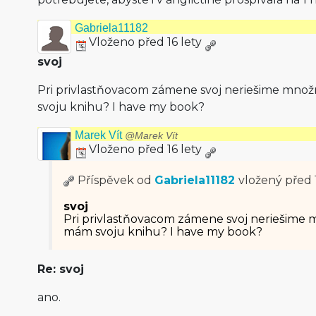
Gabriela11182
Vloženo před 16 lety
svoj
Pri privlastňovacom zámene svoj neriešime množ
svoju knihu? I have my book?
Marek Vít
@Marek Vít
Vloženo před 16 lety
Příspěvek od
Gabriela11182
vložený
před 
svoj
Pri privlastňovacom zámene svoj neriešime m
mám svoju knihu? I have my book?
Re: svoj
ano.