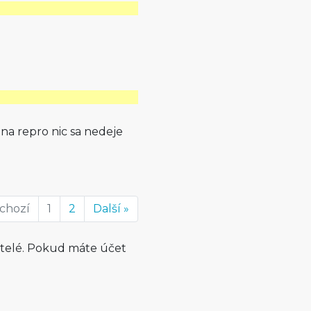
na repro nic sa nedeje
dchozí
1
2
Další »
atelé. Pokud máte účet