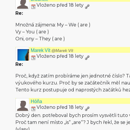
Vloženo před 18 lety
Re:
Množná zájmena: My – We ( are )
Vy – You ( are )
Oni, ony – They ( are )
Marek Vít
@Marek Vít
Vloženo před 18 lety
Re:
Proč, když zatím probíráme jen jednotné číslo? Ta
výukového kurzu. Proč by se začátečník měl na
Tento kurz postupuje od naprostých začátků he
Hóňa
Vloženo před 18 lety
Dobrý den. potřeboval bych prosím vysvětli tuto vě
Proč tam není místo „is“ „are“? J bych řekl, že se
(vlasy).