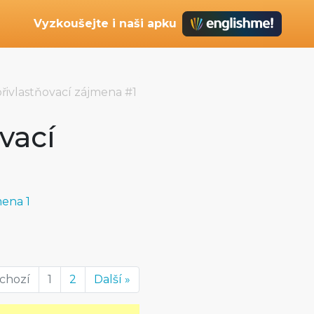
Vyzkoušejte i naši apku
řivlastňovací zájmena #1
vací
mena 1
dchozí
1
2
Další »