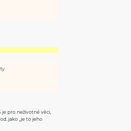
ety
 je pro neživotné věci,
od..jako „je to jeho