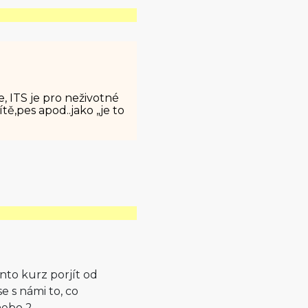
, ITS je pro neživotné
ítě,pes apod..jako „je to
nto kurz porjít od
 s námi to, co
nebo 2.