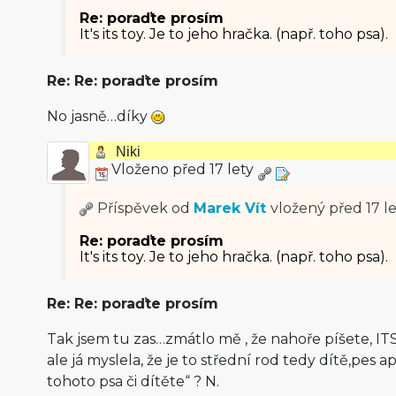
Re: poraďte prosím
It's its toy. Je to jeho hračka. (např. toho psa).
Re: Re: poraďte prosím
No jasně…díky
Niki
Vloženo před 17 lety
Příspěvek od
Marek Vít
vložený
před 17 l
Re: poraďte prosím
It's its toy. Je to jeho hračka. (např. toho psa).
Re: Re: poraďte prosím
Tak jsem tu zas…zmátlo mě , že nahoře píšete, ITS
ale já myslela, že je to střední rod tedy dítě,pes ap
tohoto psa či dítěte“ ? N.