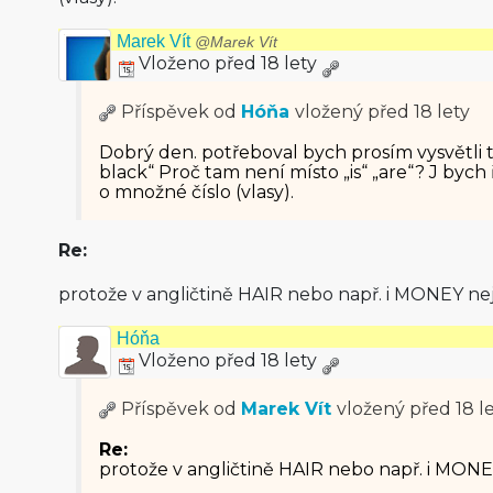
Marek Vít
@Marek Vít
Vloženo před 18 lety
Příspěvek od
Hóňa
vložený
před 18 lety
Dobrý den. potřeboval bych prosím vysvětli tu
black“ Proč tam není místo „is“ „are“? J bych 
o množné číslo (vlasy).
Re:
protože v angličtině HAIR nebo např. i MONEY ne
Hóňa
Vloženo před 18 lety
Příspěvek od
Marek Vít
vložený
před 18 l
Re:
protože v angličtině HAIR nebo např. i MONE