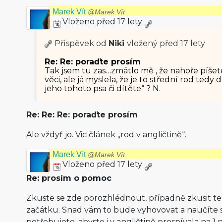
Marek Vít
@Marek Vít
Vloženo před 17 lety
Příspěvek od
Niki
vložený
před 17 lety
Re: Re: poraďte prosím
Tak jsem tu zas…zmátlo mě , že nahoře píšete
věci, ale já myslela, že je to střední rod tedy d
jeho tohoto psa či dítěte“ ? N.
Re: Re: Re: poraďte prosím
Ale vždyť jo. Vic článek „rod v angličtině“.
Marek Vít
@Marek Vít
Vloženo před 17 lety
Re: prosím o pomoc
Zkuste se zde porozhlédnout, případně zkusit te
začátku. Snad vám to bude vyhovovat a naučíte se
potřebujete, abyste i v angličtině prospívala na 1 