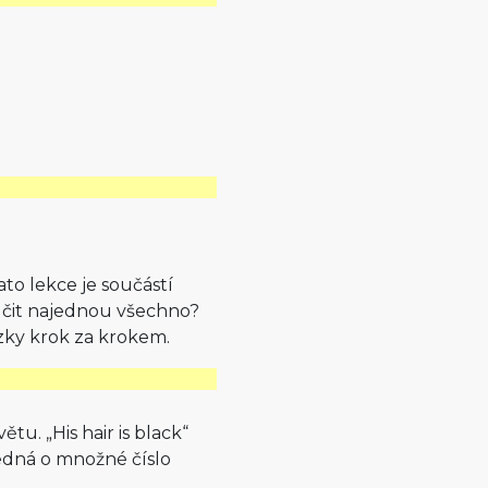
to lekce je součástí
učit najednou všechno?
zky krok za krokem.
tu. „His hair is black“
 jedná o množné číslo