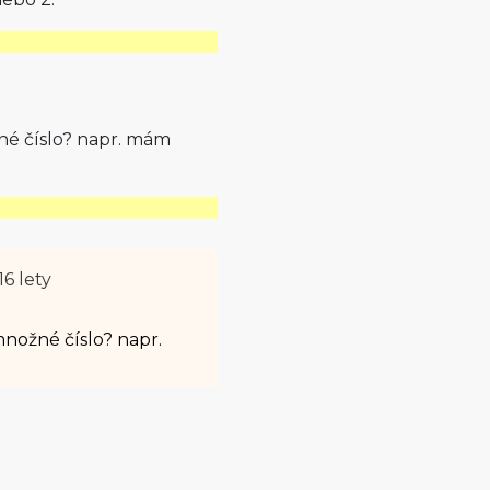
né číslo? napr. mám
16 lety
nožné číslo? napr.