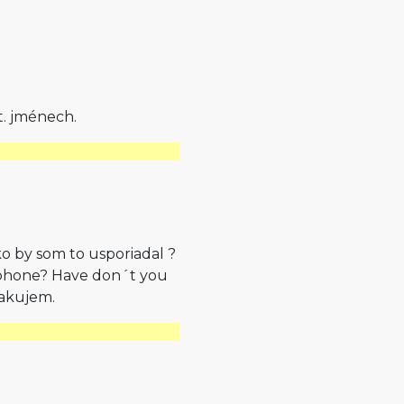
t. jménech.
o by som to usporiadal ?
phone? Have don´t you
ďakujem.