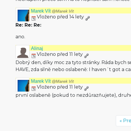
Marek Vít
@Marek Vít
Vloženo před 14 lety
Re: Re: Re:
ano.
Alinaj
Vloženo před 11 lety
Dobrý den, díky moc za tyto stránky. Ráda bych s
HAVE, zda silně nebo oslabeně: I haven´t got a car
Marek Vít
@Marek Vít
Vloženo před 11 lety
první oslabeně (pokud to nezdůrazňujete), druh
« Pr