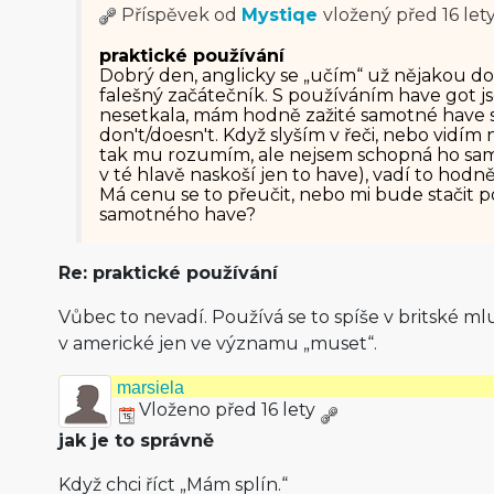
Příspěvek od
Mystiqe
vložený
před 16 let
praktické používání
Dobrý den, anglicky se „učím“ už nějakou do
falešný začátečník. S používáním have got j
nesetkala, mám hodně zažité samotné have
don't/doesn't. Když slyším v řeči, nebo vidím 
tak mu rozumím, ale nejsem schopná ho sam
v té hlavě naskoší jen to have), vadí to hod
Má cenu se to přeučit, nebo mi bude stačit 
samotného have?
Re: praktické používání
Vůbec to nevadí. Používá se to spíše v britské ml
v americké jen ve významu „muset“.
marsiela
Vloženo před 16 lety
jak je to správně
Když chci říct „Mám splín.“