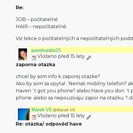
Re:
JOB – počitatelné
HAIR – nepočitatelné
Viz lekce o počitatelných a nepočitatelných pods
pavolvasko25
Vloženo před 15 lety
zaporna otazka
chcel by som info k zaporej otazke?
Ako by som sa opytal : Nemaš mobilny telefon? ak
Haven´t got you phone? alebo Have you don´t 
phone. alebo sa nepouzivaju zapor na otazku ? 
Marek Vít
@Marek Vít
Vloženo před 15 lety
Re: otázka/ odpověď have