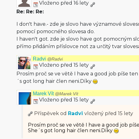
Vloženo před 16 lety
Re: Re: Re:
I don't have.- zde je slovo have významové sloveso
pomocí pomocného slovesa do.
I haven't got. zde je slovo have got pomocným sl
přímo přidáním příslovce not za určitý tvar sloves
Radvi
@Radvi
Vloženo před 15 lety
Prosím proč se ve větě I have a good job píše ten 
´s got long hair člen neni.Díky
Marek Vít
@Marek Vít
Vloženo před 15 lety
Příspěvek od
Radvi
vložený
před 15 lety
Prosím proč se ve větě I have a good job píše
She´s got long hair člen neni.Díky