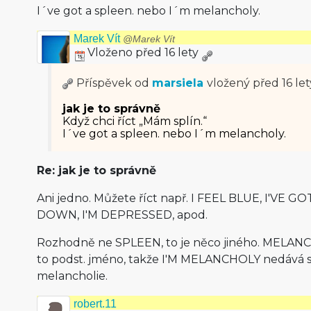
I´ve got a spleen. nebo I´m melancholy.
Marek Vít
@Marek Vít
Vloženo před 16 lety
Příspěvek od
marsiela
vložený
před 16 let
jak je to správně
Když chci říct „Mám splín.“
I´ve got a spleen. nebo I´m melancholy.
Re: jak je to správně
Ani jedno. Můžete říct např. I FEEL BLUE, I'VE G
DOWN, I'M DEPRESSED, apod.
Rozhodně ne SPLEEN, to je něco jiného. MELANCHO
to podst. jméno, takže I'M MELANCHOLY nedává sm
melancholie.
robert.11