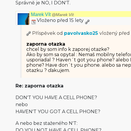
Správně je NO, I DON'T.
Marek Vít
@Marek Vít
Vloženo před 15 lety
Příspěvek od
pavolvasko25
vložený
před 
zaporna otazka
chcel by som info k zaporej otazke?
Ako by som sa opytal : Nemaš mobilny telefo
usporiadal ? Haven´t got you phone? alebo
phone? Have don´t you phone. alebo sa nep
otazku ? ďakujem.
Re: zaporna otazka
DON'T YOU HAVE A CELL PHONE?
nebo
HAVEN'T YOU GOT A CELL PHONE?
A nebo bez staženého N'T:
DO YOU NOT HAVE A CELL PHONE?