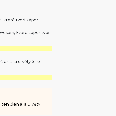
, které tvoří zápor
ovesem, které zápor tvoří
a
člen a, a u věty She
 ten člen a, a u věty