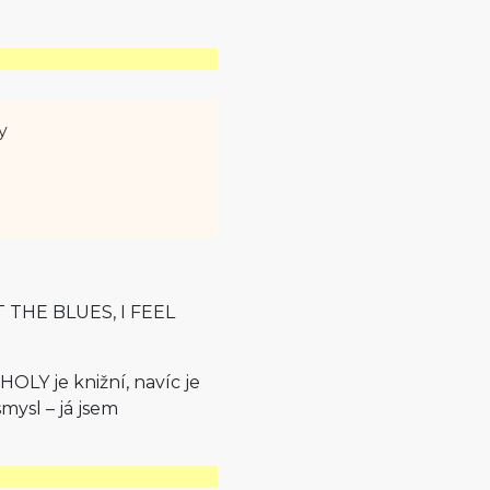
y
OT THE BLUES, I FEEL
LY je knižní, navíc je
ysl – já jsem