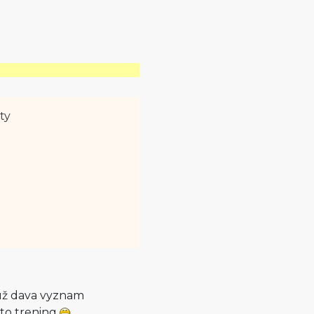
ty
 už dava vyznam
to trening