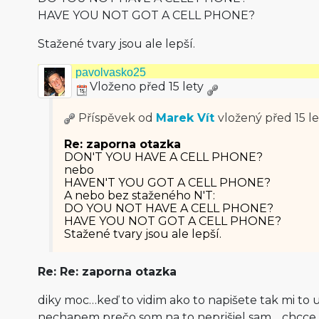
HAVE YOU NOT GOT A CELL PHONE?
Stažené tvary jsou ale lepší.
pavolvasko25
Vloženo před 15 lety
Příspěvek od
Marek Vít
vložený
před 15 le
Re: zaporna otazka
DON'T YOU HAVE A CELL PHONE?
nebo
HAVEN'T YOU GOT A CELL PHONE?
A nebo bez staženého N'T:
DO YOU NOT HAVE A CELL PHONE?
HAVE YOU NOT GOT A CELL PHONE?
Stažené tvary jsou ale lepší.
Re: Re: zaporna otazka
diky moc…keď to vidim ako to napišete tak mi to
nechapem prečo som na to neprišiel sam …chcce 