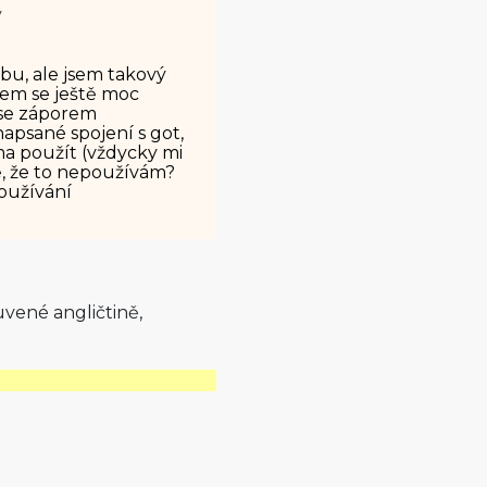
y
bu, ale jsem takový
sem se ještě moc
 se záporem
napsané spojení s got,
a použít (vždycky mi
ně, že to nepoužívám?
používání
uvené angličtině,