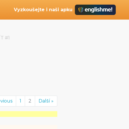
Vyzkoušejte i naši apku
ÍT #1
evious
1
2
Další »