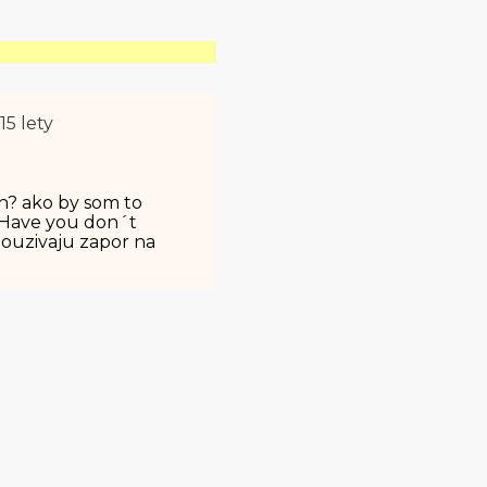
15 lety
n? ako by som to
 Have you don´t
ouzivaju zapor na