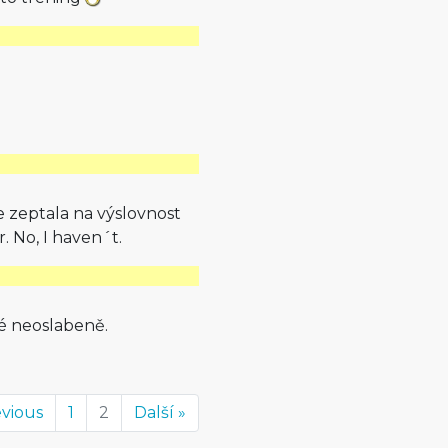
e zeptala na výslovnost
. No, I haven´t.
é neoslabeně.
evious
1
2
Další »