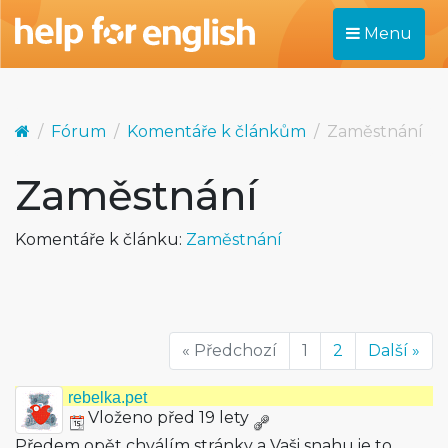
Menu
Fórum
Komentáře k článkům
Zaměstnání
Zaměstnání
Komentáře k článku:
Zaměstnání
« Předchozí
1
2
Další »
rebelka.pet
Vloženo před 19 lety
Předem opět chválím stránky a Vaši snahu,je to