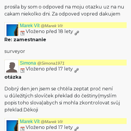
prosila by som o odpoved na moju otazku uz na nu
cakam niekolko dni. Za odpoved vopred dakujem
Marek Vít
@Marek Vít
Vloženo před 18 lety
Re: zamestnanie
surveyor
Simona
@Simona1971
Vloženo před 17 lety
otázka
Dobrý den jen jsem se chtěla zeptat proč není
u důležitých slovíček překlad do češtiny(myslím
popis toho slova)abych si mohla zkontrolovat svůj
překlad.Děkoji
Marek Vít
@Marek Vít
Vloženo před 17 lety