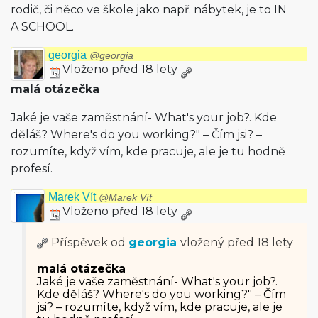
rodič, či něco ve škole jako např. nábytek, je to IN
A SCHOOL.
georgia
@georgia
Vloženo před 18 lety
malá otázečka
Jaké je vaše zaměstnání- What's your job?. Kde
děláš? Where's do you working?" – Čím jsi? –
rozumíte, když vím, kde pracuje, ale je tu hodně
profesí.
Marek Vít
@Marek Vít
Vloženo před 18 lety
Příspěvek od
georgia
vložený
před 18 lety
malá otázečka
Jaké je vaše zaměstnání- What's your job?.
Kde děláš? Where's do you working?" – Čím
jsi? – rozumíte, když vím, kde pracuje, ale je