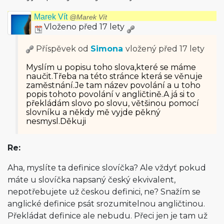
Marek Vít
@Marek Vít
Vloženo před 17 lety
Příspěvek od
Simona
vložený
před 17 lety
Myslím u popisu toho slova,které se máme
naučit.Třeba na této stránce která se věnuje
zaměstnání.Je tam název povolání a u toho
popis tohoto povolání v angličtině.A já si to
překládám slovo po slovu, většinou pomocí
slovníku a někdy mě vyjde pěkný
nesmysl.Děkuji
Re:
Aha, myslíte ta definice slovíčka? Ale vždyť pokud
máte u slovíčka napsaný český ekvivalent,
nepotřebujete už českou definici, ne? Snažím se
anglické definice psát srozumitelnou angličtinou.
Překládat definice ale nebudu. Přeci jen je tam už