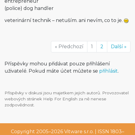
entrepreneur
(police) dog handler
veterinární technik – netuším. ani nevím, co to je.
« Předchozí
1
2
Další »
Příspěvky mohou přidávat pouze přihlášení
uživatelé. Pokud máte účet můžete se
přihlásit
.
Příspěvky v diskusi jsou majetkem jejich autorů. Provozovatel
webových stránek Help For English za ně nenese
zodpovědnost.
Copyright 2005–2026
Vitware s.r.o.
| ISSN 1803–