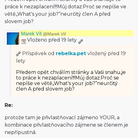
práce k nezaplacení!!!Můj dotaz:Proč se nepíše ve
větě„What's your job?“neurčitý člen A před
slovem job?
Marek Vít
@Marek Vít
Vloženo před 19 lety
Příspěvek od
rebelka.pet
vložený
před 19
lety
Předem opět chválím stránky a Vaši snahu,je
to práce k nezaplacení!!!Můj dotaz:Proč se
nepíše ve větě„What's your job?“neurčitý
člen A před slovem job?
Re:
protože tam je přivlastňovací zájmeno YOUR, a
kombinace přivlastňovacího zájmene se členem je
nepřípustná.