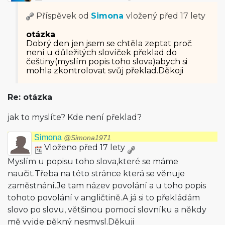
Příspěvek od
Simona
vložený
před 17 lety
otázka
Dobrý den jen jsem se chtěla zeptat proč
není u důležitých slovíček překlad do
češtiny(myslím popis toho slova)abych si
mohla zkontrolovat svůj překlad.Děkoji
Re: otázka
jak to myslíte? Kde není překlad?
Simona
@Simona1971
Vloženo před 17 lety
Myslím u popisu toho slova,které se máme
naučit.Třeba na této stránce která se věnuje
zaměstnání.Je tam název povolání a u toho popis
tohoto povolání v angličtině.A já si to překládám
slovo po slovu, většinou pomocí slovníku a někdy
mě vyjde pěkný nesmysl.Děkuji