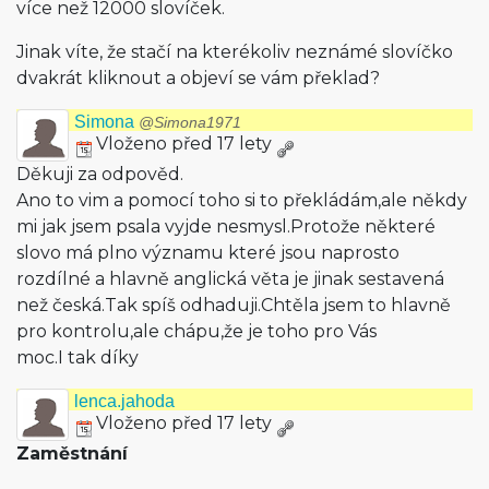
více než 12000 slovíček.
Jinak víte, že stačí na kterékoliv neznámé slovíčko
dvakrát kliknout a objeví se vám překlad?
Simona
@Simona1971
Vloženo před 17 lety
Děkuji za odpověd.
Ano to vim a pomocí toho si to překládám,ale někdy
mi jak jsem psala vyjde nesmysl.Protože některé
slovo má plno významu které jsou naprosto
rozdílné a hlavně anglická věta je jinak sestavená
než česká.Tak spíš odhaduji.Chtěla jsem to hlavně
pro kontrolu,ale chápu,že je toho pro Vás
moc.I tak díky
lenca.jahoda
Vloženo před 17 lety
Zaměstnání