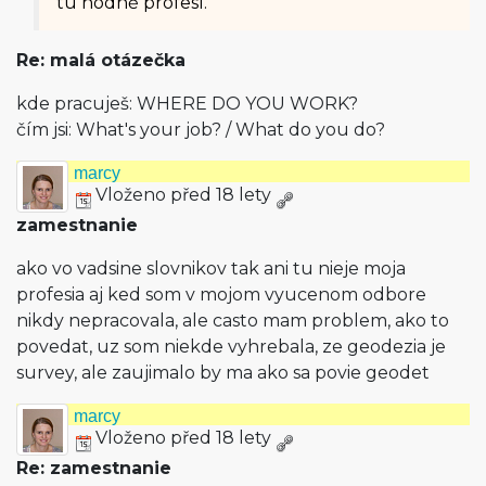
tu hodně profesí.
Re: malá otázečka
kde pracuješ: WHERE DO YOU WORK?
čím jsi: What's your job? / What do you do?
marcy
Vloženo před 18 lety
zamestnanie
ako vo vadsine slovnikov tak ani tu nieje moja
profesia aj ked som v mojom vyucenom odbore
nikdy nepracovala, ale casto mam problem, ako to
povedat, uz som niekde vyhrebala, ze geodezia je
survey, ale zaujimalo by ma ako sa povie geodet
marcy
Vloženo před 18 lety
Re: zamestnanie