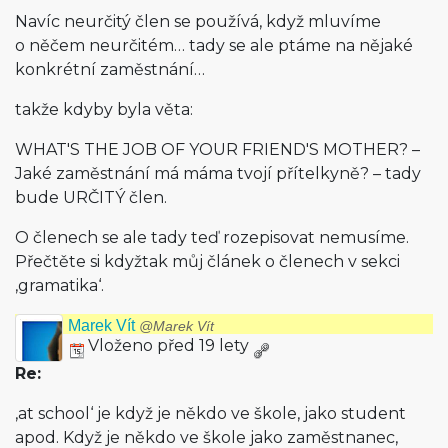
Navíc neurčitý člen se používá, když mluvíme
o něčem neurčitém… tady se ale ptáme na nějaké
konkrétní zaměstnání…
takže kdyby byla věta:
WHAT'S THE JOB OF YOUR FRIEND'S MOTHER? –
Jaké zaměstnání má máma tvojí přítelkyně? – tady
bude URČITÝ člen.
O členech se ale tady teď rozepisovat nemusíme.
Přečtěte si kdyžtak můj článek o členech v sekci
‚gramatika‘.
Marek Vít
@Marek Vít
Vloženo před 19 lety
Re:
‚at school‘ je když je někdo ve škole, jako student
apod. Když je někdo ve škole jako zaměstnanec,