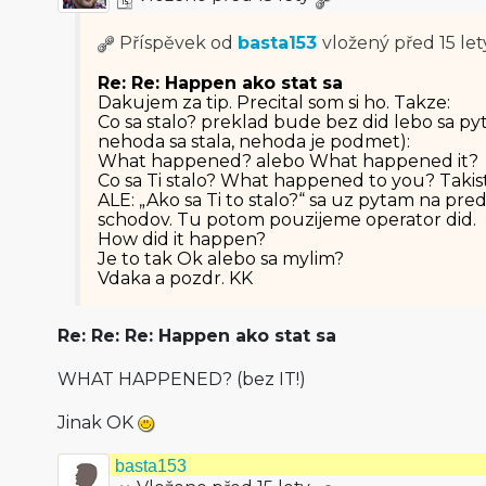
Příspěvek od
basta153
vložený
před 15 let
Re: Re: Happen ako stat sa
Dakujem za tip. Precital som si ho. Takze:
Co sa stalo? preklad bude bez did lebo sa p
nehoda sa stala, nehoda je podmet):
What happened? alebo What happened it?
Co sa Ti stalo? What happened to you? Taki
ALE: „Ako sa Ti to stalo?“ sa uz pytam na p
schodov. Tu potom pouzijeme operator did.
How did it happen?
Je to tak Ok alebo sa mylim?
Vdaka a pozdr. KK
Re: Re: Re: Happen ako stat sa
WHAT HAPPENED? (bez IT!)
Jinak OK
basta153