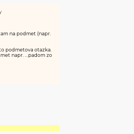
y
ytam na podmet (napr.
sto podmetova otazka.
redmet napr. …padom zo