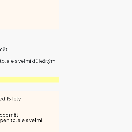
mět.
o, ale s velmi důležitým
ed 15 lety
 podmět.
en to, ale s velmi