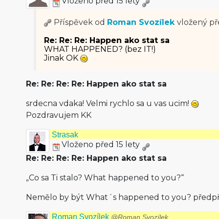
Vloženo před 15 lety
Příspěvek od
Roman Svozílek
vložený
př
Re: Re: Re: Happen ako stat sa
WHAT HAPPENED? (bez IT!)
Jinak OK
Re: Re: Re: Re: Happen ako stat sa
srdecna vdaka! Velmi rychlo sa u vas ucim!
Pozdravujem KK
Strasak
Vloženo před 15 lety
Re: Re: Re: Re: Happen ako stat sa
„Co sa Ti stalo? What happened to you?“
Nemělo by být What´s happened to you? předpřít.
Roman Svozílek
@Roman Svozílek