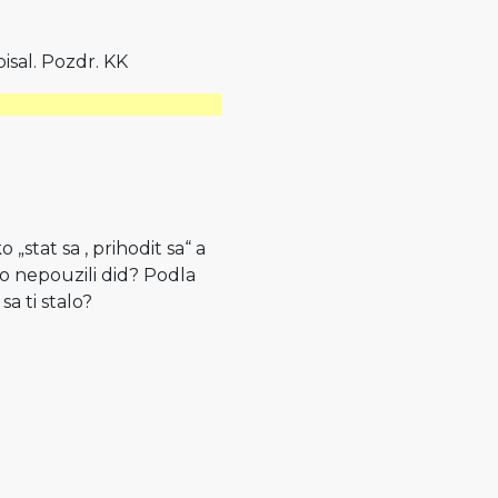
isal. Pozdr. KK
stat sa , prihodit sa“ a
o nepouzili did? Podla
a ti stalo?