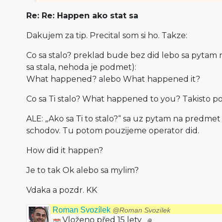
Re: Re: Happen ako stat sa
Dakujem za tip. Precital som si ho. Takze:
Co sa stalo? preklad bude bez did lebo sa pytam
sa stala, nehoda je podmet):
What happened? alebo What happened it?
Co sa Ti stalo? What happened to you? Takisto 
ALE: „Ako sa Ti to stalo?“ sa uz pytam na predme
schodov. Tu potom pouzijeme operator did.
How did it happen?
Je to tak Ok alebo sa mylim?
Vdaka a pozdr. KK
Roman Svozílek
@Roman Svozílek
Vloženo před 15 lety