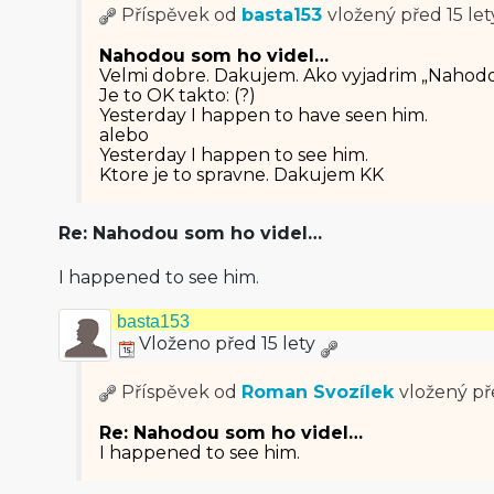
Příspěvek od
basta153
vložený
před 15 let
Nahodou som ho videl…
Velmi dobre. Dakujem. Ako vyjadrim „Nahodo
Je to OK takto: (?)
Yesterday I happen to have seen him.
alebo
Yesterday I happen to see him.
Ktore je to spravne. Dakujem KK
Re: Nahodou som ho videl…
I happened to see him.
basta153
Vloženo před 15 lety
Příspěvek od
Roman Svozílek
vložený
př
Re: Nahodou som ho videl…
I happened to see him.