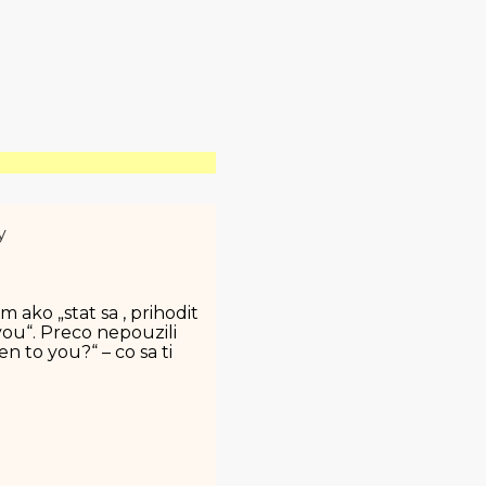
y
ako „stat sa , prihodit
you“. Preco nepouzili
 to you?“ – co sa ti