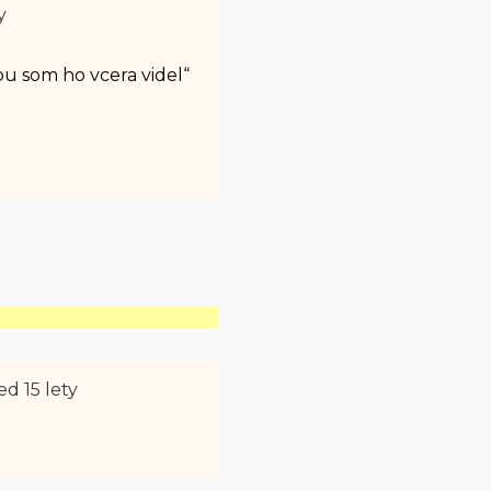
y
u som ho vcera videl“
ed 15 lety