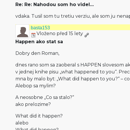
Re: Re: Nahodou som ho videl…
vdaka. Tusil som tu tretiu verziu, ale som ju nenap
basta153
Vloženo před 15 lety
Happen ako stat sa
Dobry den Roman,
dnes rano som sa zaoberal s HAPPEN slovesom ako „
v jednej knihe pisu „what happened to you“. Prec
mna by malo byt: „What did happen to you?“ – co s
Alebop sa mylim?
A neosobne „Co sa stalo?“
ako prelozime?
What did it happen?
alebo
What did happen?