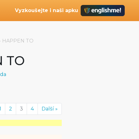
Vyzkoušejte i naši apku
- HAPPEN TO
N TO
oda
1
2
3
4
Další »