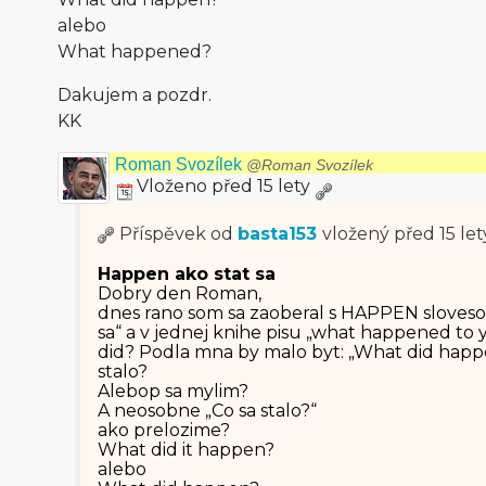
alebo
What happened?
Dakujem a pozdr.
KK
Roman Svozílek
@Roman Svozílek
Vloženo před 15 lety
Příspěvek od
basta153
vložený
před 15 let
Happen ako stat sa
Dobry den Roman,
dnes rano som sa zaoberal s HAPPEN slovesom 
sa“ a v jednej knihe pisu „what happened to 
did? Podla mna by malo byt: „What did happen
stalo?
Alebop sa mylim?
A neosobne „Co sa stalo?“
ako prelozime?
What did it happen?
alebo