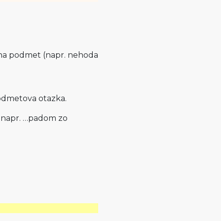
 na podmet (napr. nehoda
podmetova otazka.
t napr. …padom zo