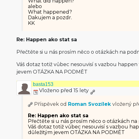
What did happen?
alebo
What happened?
Dakujem a pozdr.
KK
Re: Happen ako stat sa
Přečtěte si u nás prosím něco o otázkách na pod
Váš dotaz totiž vůbec nesouvisí s vazbou happen t
jevem OTÁZKA NA PODMĚT
basta153
Vloženo před 15 lety
Příspěvek od
Roman Svozílek
vložený
př
Re: Happen ako stat sa
Přečtěte si u nás prosím něco o otázkách na
Váš dotaz totiž vůbec nesouvisí s vazbou happ
důležitým jevem OTÁZKA NA PODMĚT