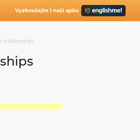
Vyzkoušejte i naši apku
 relationships
nships