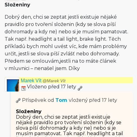
Složeniny
Dobrý den, chci se zeptat jestli existuje nějaké
pravidlo pro tvoření složenin (kdy se slova píší
dohromady a kdy ne) nebo si je musím pamatovat.
Tak např. headlight a tail light, brake light. Těch
příkladů bych mohl uvést víc, kde mám problémy
určit, jestli se slova píší zvlášť nebo dohromady.
Předem se omlouvám,jestli na to máte článek
v mluvnici – nenašel jsem. Díky
Marek Vít
@Marek Vít
Vloženo před 17 lety
Příspěvek od
Tom
vložený
před 17 lety
Složeniny
Dobrý den, chci se zeptat jestli existuje
nějaké pravidlo pro tvoření složenin (kdy se
slova píší dohromady a kdy ne) nebo si je
musím pamatovat. Tak např. headlight a tail