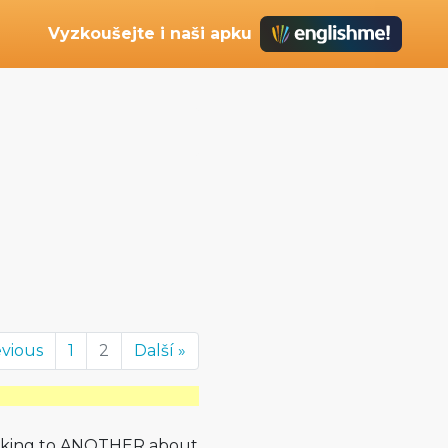
Vyzkoušejte i naši apku
evious
1
2
Další »
talking to ANOTHER about