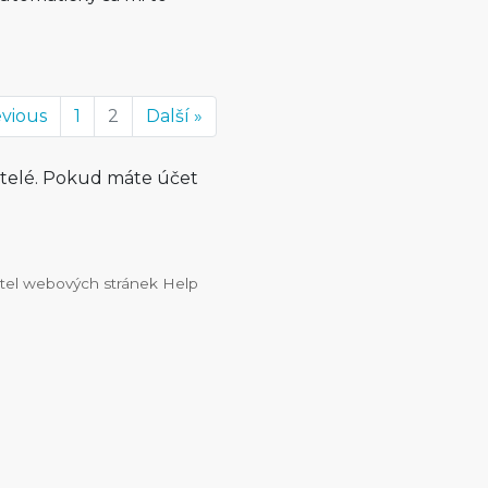
evious
1
2
Další »
atelé. Pokud máte účet
vatel webových stránek Help