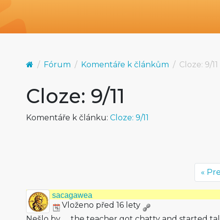
Fórum
Komentáře k článkům
Cloze: 9/11
Cloze: 9/11
Komentáře k článku:
Cloze: 9/11
« Pr
sacagawea
Vloženo před 16 lety
Nešlo by „…the teacher got chatty and started 