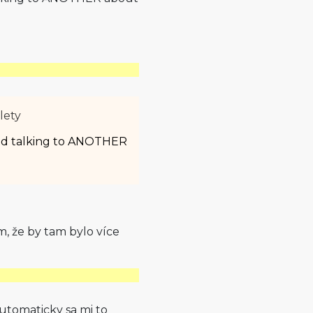
lety
ted talking to ANOTHER
m, že by tam bylo více
automaticky sa mi to