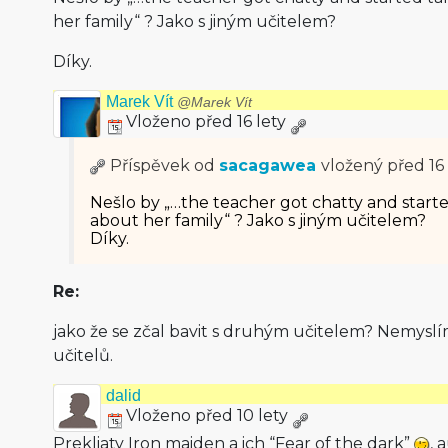
her family“ ? Jako s jiným učitelem?
Díky.
Marek Vít
@Marek Vít
Vloženo před 16 lety
Příspěvek od
sacagawea
vložený
před 16 
Nešlo by „…the teacher got chatty and star
about her family“ ? Jako s jiným učitelem?
Díky.
Re:
jako že se zčal bavit s druhým učitelem? Nemyslí
učitelů.
dalid
Vloženo před 10 lety
Prekliaty Iron maiden a ich “Fear of the dark”
, 