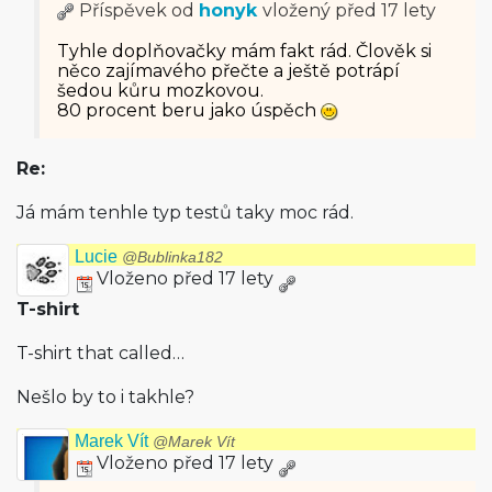
Příspěvek od
honyk
vložený
před 17 lety
Tyhle doplňovačky mám fakt rád. Člověk si
něco zajímavého přečte a ještě potrápí
šedou kůru mozkovou.
80 procent beru jako úspěch
Re:
Já mám tenhle typ testů taky moc rád.
Lucie
@Bublinka182
Vloženo před 17 lety
T-shirt
T-shirt that called…
Nešlo by to i takhle?
Marek Vít
@Marek Vít
Vloženo před 17 lety