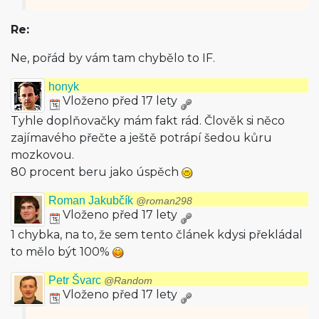
Re:
Ne, pořád by vám tam chybělo to IF.
honyk
Vloženo před 17 lety
Tyhle doplňovačky mám fakt rád. Člověk si něco
zajímavého přečte a ještě potrápí šedou kůru
mozkovou.
80 procent beru jako úspěch
Roman Jakubčík
@roman298
Vloženo před 17 lety
1 chybka, na to, že sem tento článek kdysi překládal
to mělo být 100%
Petr Švarc
@Random
Vloženo před 17 lety