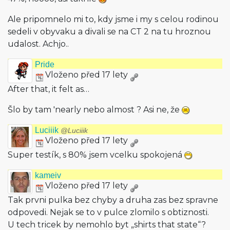
Ale pripomnelo mi to, kdy jsme i my s celou rodinou
sedeli v obyvaku a divali se na CT 2 na tu hroznou
udalost. Achjo..
Pride
Vloženo před 17 lety
After that, it felt as…
Šlo by tam 'nearly nebo almost ? Asi ne, že
Luciiik
@Luciiik
Vloženo před 17 lety
Super testík, s 80% jsem vcelku spokojená
kameiv
Vloženo před 17 lety
Tak prvni pulka bez chyby a druha zas bez spravne
odpovedi. Nejak se to v pulce zlomilo s obtiznosti.
U tech tricek by nemohlo byt „shirts that state“?