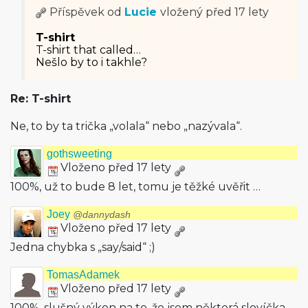
Příspěvek od
Lucie
vložený
před 17 lety
T-shirt
T-shirt that called…
Nešlo by to i takhle?
Re: T-shirt
Ne, to by ta trička „volala“ nebo „nazývala“.
gothsweeting
Vloženo před 17 lety
100%, už to bude 8 let, tomu je těžké uvěřit …
Joey
@dannydash
Vloženo před 17 lety
Jedna chybka s „say/said“ ;)
TomasAdamek
Vloženo před 17 lety
100%, slušný výkon na to, že jsem některá slovíčka