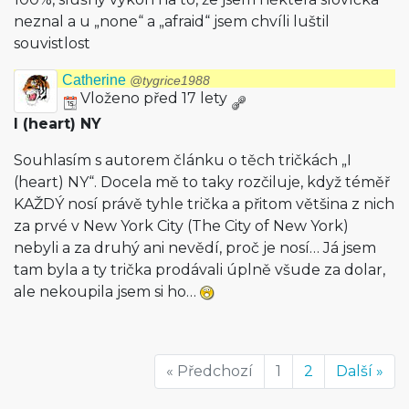
neznal a u „none“ a „afraid“ jsem chvíli luštil
souvistlost
Catherine
@tygrice1988
Vloženo před 17 lety
I (heart) NY
Souhlasím s autorem článku o těch tričkách „I
(heart) NY“. Docela mě to taky rozčiluje, když téměř
KAŽDÝ nosí právě tyhle trička a přitom většina z nich
za prvé v New York City (The City of New York)
nebyli a za druhý ani nevědí, proč je nosí… Já jsem
tam byla a ty trička prodávali úplně všude za dolar,
ale nekoupila jsem si ho…
« Předchozí
1
2
Další »