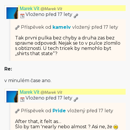
Marek Vít
@Marek Vít
Vloženo před 17 lety
Příspěvek od
kameiv
vložený
před 17 lety
Tak prvni pulka bez chyby a druha zas bez
spravne odpovedi. Nejak se to v pulce zlomilo
s obtiznosti. U tech tricek by nemohlo byt
„shirts that state“?
Re:
v minulém čase ano.
Marek Vít
@Marek Vít
Vloženo před 17 lety
Příspěvek od
Pride
vložený
před 17 lety
After that, it felt as…
Šlo by tam 'nearly nebo almost ? Asi ne, že