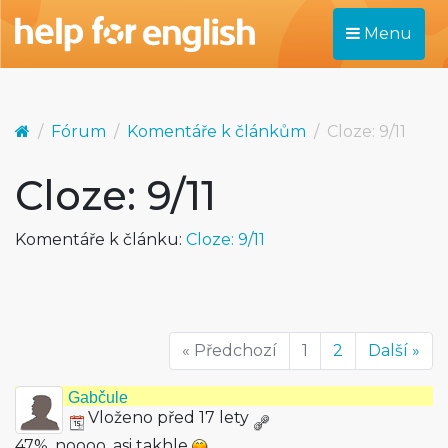
Menu
Fórum
Komentáře k článkům
Cloze: 9/11
Cloze: 9/11
Komentáře k článku:
Cloze: 9/11
« Předchozí
1
2
Další »
Gabčule
Vloženo před 17 lety
47%, noooo, asi takhle