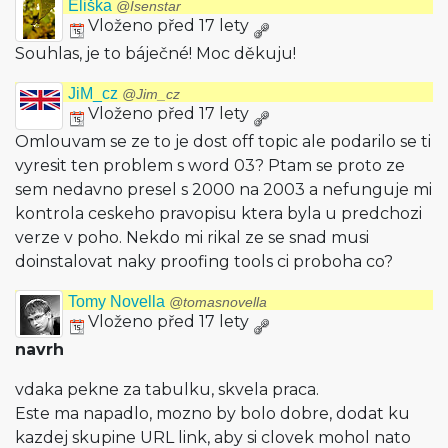
Eliška
@Isenstar
Vloženo před 17 lety
Souhlas, je to báječné! Moc děkuju!
JiM_cz
@Jim_cz
Vloženo před 17 lety
Omlouvam se ze to je dost off topic ale podarilo se ti
vyresit ten problem s word 03? Ptam se proto ze
sem nedavno presel s 2000 na 2003 a nefunguje mi
kontrola ceskeho pravopisu ktera byla u predchozi
verze v poho. Nekdo mi rikal ze se snad musi
doinstalovat naky proofing tools ci proboha co?
Tomy Novella
@tomasnovella
Vloženo před 17 lety
navrh
vdaka pekne za tabulku, skvela praca.
Este ma napadlo, mozno by bolo dobre, dodat ku
kazdej skupine URL link, aby si clovek mohol nato