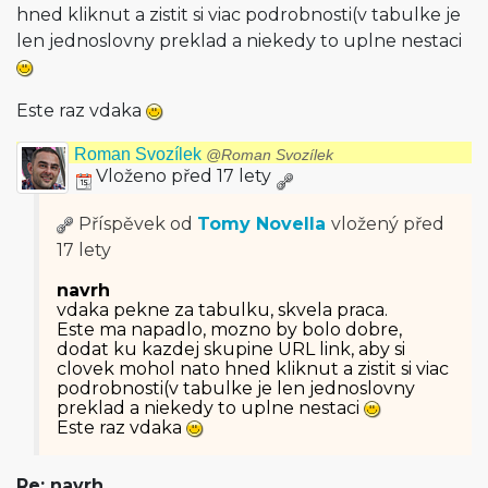
hned kliknut a zistit si viac podrobnosti(v ta­bulke je
len jednoslovny preklad a niekedy to uplne nestaci
Este raz vdaka
Roman Svozílek
@Roman Svozílek
Vloženo před 17 lety
Příspěvek od
Tomy Novella
vložený
před
17 lety
navrh
vdaka pekne za tabulku, skvela praca.
Este ma napadlo, mozno by bolo dobre,
dodat ku kazdej skupine URL link, aby si
clovek mohol nato hned kliknut a zistit si viac
podrobnosti(v ta­bulke je len jednoslovny
preklad a niekedy to uplne nestaci
Este raz vdaka
Re: navrh