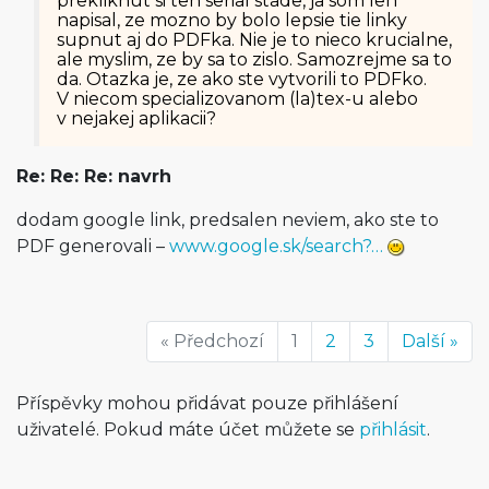
prekliknut si ten serial stade, ja som len
napisal, ze mozno by bolo lepsie tie linky
supnut aj do PDFka. Nie je to nieco krucialne,
ale myslim, ze by sa to zislo. Samozrejme sa to
da. Otazka je, ze ako ste vytvorili to PDFko.
V niecom specializovanom (la)tex-u alebo
v nejakej aplikacii?
Re: Re: Re: navrh
dodam google link, predsalen neviem, ako ste to
PDF generovali –
www.google.sk/search?…
« Předchozí
1
2
3
Další »
Příspěvky mohou přidávat pouze přihlášení
uživatelé. Pokud máte účet můžete se
přihlásit
.