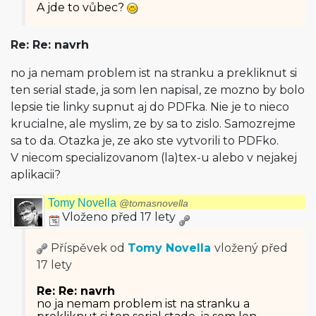
A jde to vůbec?
Re: Re: navrh
no ja nemam problem ist na stranku a prekliknut si
ten serial stade, ja som len napisal, ze mozno by bolo
lepsie tie linky supnut aj do PDFka. Nie je to nieco
krucialne, ale myslim, ze by sa to zislo. Samozrejme
sa to da. Otazka je, ze ako ste vytvorili to PDFko.
V niecom specializovanom (la)tex-u alebo v nejakej
aplikacii?
Tomy Novella
@tomasnovella
Vloženo před 17 lety
Příspěvek od
Tomy Novella
vložený
před
17 lety
Re: Re: navrh
no ja nemam problem ist na stranku a