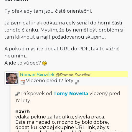
Ty překlady tam jsou čistě orientační.
Já jsem dal jinak odkaz na celý seriál do horní části
tohoto článku. Myslím, že by neměl být problém si
tam kliknout a najít požadovanou skupinu.
A pokud myslíte dodat URL do PDF, tak to vážně
neumím…
A jde to vůbec?
Roman Svozílek
@Roman Svozílek
Vloženo před 17 lety
Příspěvek od
Tomy Novella
vložený
před
17 lety
navrh
vdaka pekne za tabulku, skvela praca.
Este ma napadlo, mozno by bolo dobre,
dodat ku kazdej skupine URL link, aby si