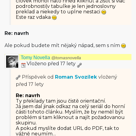
clovek mohol nato hned kliknut a zistit si viac
podrobnosti(v ta­bulke je len jednoslovny
preklad a niekedy to uplne nestaci
Este raz vdaka
Re: navrh
Ale pokud budete mít nějaký nápad, sem s ním
Tomy Novella
@tomasnovella
Vloženo před 17 lety
Příspěvek od
Roman Svozílek
vložený
před 17 lety
Re: navrh
Ty překlady tam jsou čistě orientační.
Já jsem dal jinak odkaz na celý seriál do horní
části tohoto článku. Myslím, že by neměl být
problém si tam kliknout a najít požadovanou
skupinu.
A pokud myslíte dodat URL do PDF, tak to
vážně neumím…