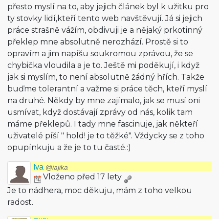
přesto myslí na to, aby jejich článek byl k užitku pro
ty stovky lidí,kteří tento web navštěvují. Já si jejich
práce strašně vážím, obdivuji je a nějaký prkotinný
překlep mne absolutně nerozhází. Prostě si to
opravím a jim napíšu soukromou zprávou, že se
chybička vloudila a je to. Ještě mi poděkují, i když
jak si myslím, to není absolutně žádný hřích. Takže
buďme tolerantní a važme si práce těch, kteří myslí
na druhé. Někdy by mne zajímalo, jak se musí oni
usmívat, když dostávají zprávy od nás, kolik tam
máme překlepů. I tady mne fascinuje, jak někteří
uživatelé píší " hold! je to těžké". Vždycky se z toho
opupínkuju a že je to tu časté.:)
Iva
@iajika
Vloženo před 17 lety
Je to nádhera, moc děkuju, mám z toho velkou
radost.