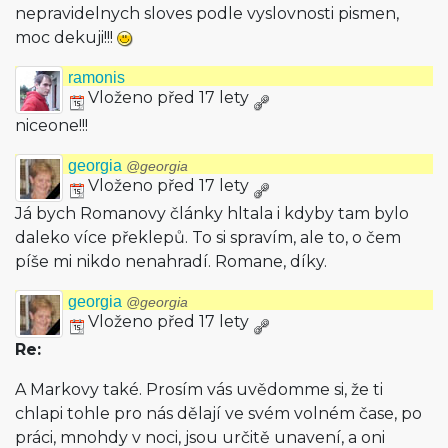
nepravidelnych sloves podle vyslovnosti pismen,
moc dekuji!!!
ramonis
Vloženo před 17 lety
niceone!!!
georgia
@georgia
Vloženo před 17 lety
Já bych Romanovy články hltala i kdyby tam bylo
daleko více překlepů. To si spravím, ale to, o čem
píše mi nikdo nenahradí. Romane, díky.
georgia
@georgia
Vloženo před 17 lety
Re:
A Markovy také. Prosím vás uvědomme si, že ti
chlapi tohle pro nás dělají ve svém volném čase, po
práci, mnohdy v noci, jsou určitě unavení, a oni