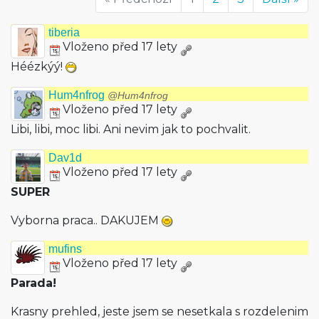
tiberia
Vloženo před 17 lety
Héézkýý!
Hum4nfrog
@Hum4nfrog
Vloženo před 17 lety
Libi, libi, moc libi. Ani nevim jak to pochvalit.
Dav1d
Vloženo před 17 lety
SUPER
Vyborna praca.. DAKUJEM
mufins
Vloženo před 17 lety
Parada!
Krasny prehled, jeste jsem se nesetkala s rozdelenim