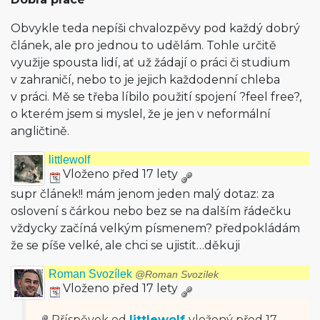
Obvykle teda nepíši chvalozpěvy pod každý dobrý
článek, ale pro jednou to udělám. Tohle určitě
využije spousta lidí, ať už žádají o práci či studium
v zahraničí, nebo to je jejich každodenní chleba
v práci. Mě se třeba líbilo použití spojení ?feel free?,
o kterém jsem si myslel, že je jen v neformální
angličtině.
littlewolf
Vloženo před 17 lety
supr článek!! mám jenom jeden malý dotaz: za
oslovení s čárkou nebo bez se na dalším řádečku
vždycky začíná velkým písmenem? předpokládám
že se píše velké, ale chci se ujistit…děkuji
Roman Svozílek
@Roman Svozílek
Vloženo před 17 lety
Příspěvek od
littlewolf
vložený
před 17