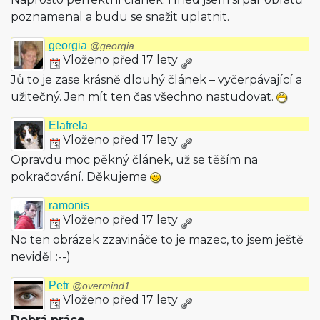
poznamenal a budu se snažit uplatnit.
georgia
@georgia
Vloženo před 17 lety
Jů to je zase krásně dlouhý článek – vyčerpávající a
užitečný. Jen mít ten čas všechno nastudovat.
Elafrela
Vloženo před 17 lety
Opravdu moc pěkný článek, už se těším na
pokračování. Děkujeme
ramonis
Vloženo před 17 lety
No ten obrázek zzavináče to je mazec, to jsem ještě
neviděl :--)
Petr
@overmind1
Vloženo před 17 lety
Dobrá práce