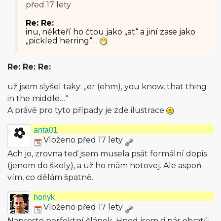
před 17 lety
Re: Re:
inu, někteří ho čtou jako „at“ a jiní zase jako
„pickled herring“…
Re: Re: Re:
už jsem slyšel taky: „er (ehm), you know, that thing
in the middle…“
A právě pro tyto případy je zde ilustrace
anta01
Vloženo před 17 lety
Ach jo, zrovna teď jsem musela psát formální dopis
(jenom do školy), a už ho mám hotovej. Ale aspoň
vím, co dělám špatně.
honyk
Vloženo před 17 lety
Naprosto perfektní článek. Hned jsem si pár obratů