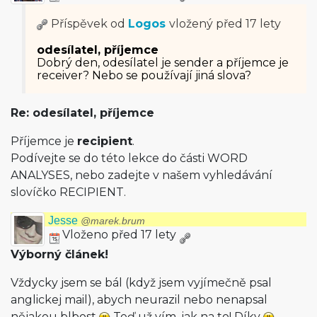
Příspěvek od
Logos
vložený
před 17 lety
odesílatel, příjemce
Dobrý den, odesílatel je sender a příjemce je
receiver? Nebo se používají jiná slova?
Re: odesílatel, příjemce
Příjemce je
recipient
.
Podívejte se do této lekce do části WORD
ANALYSES, nebo zadejte v našem vyhledávání
slovíčko RECIPIENT.
Jesse
@marek.brum
Vloženo před 17 lety
Výborný článek!
Vždycky jsem se bál (když jsem vyjímečně psal
anglickej mail), abych neurazil nebo nenapsal
nějakou blbost
Teď už vím, jak na to! Díky