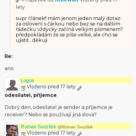
lety
supr článek!! mám jenom jeden malý dotaz:
za oslovení s čárkou nebo bez se na dalším
řádečku vždycky začíná velkým písmenem?
předpokládám že se píše velké, ale chci se
ujistit…děkuji
Re:
ano
Logos
Vloženo před 17 lety
odesílatel, příjemce
Dobrý den, odesílatel je sender a příjemce je
receiver? Nebo se používají jiná slova?
Roman Svozílek
@Roman Svozílek
Vloženo před 17 lety