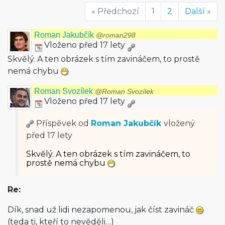
« Předchozí
1
2
Další »
Roman Jakubčík
@roman298
Vloženo před 17 lety
Skvělý. A ten obrázek s tím zavináčem, to prostě
nemá chybu
Roman Svozílek
@Roman Svozílek
Vloženo před 17 lety
Příspěvek od
Roman Jakubčík
vložený
před 17 lety
Skvělý. A ten obrázek s tím zavináčem, to
prostě nemá chybu
Re:
Dík, snad už lidi nezapomenou, jak číst zavináč
(teda ti, kteří to nevěděli…)