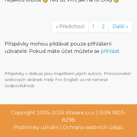
« Předchozí
1
2
Další »
Příspěvky mohou přidávat pouze přihlášení
uživatelé. Pokud máte účet můžete se
přihlásit
.
Příspěvky v diskusi jsou majetkem jejich autorů. Provozovatel
webových stránek Help For English za ně nenese
zodpovědnost.
Copyright 2005–2026
Vitware s.r.o.
| ISSN 1803–
8298
Podmínky užívání
|
Ochrana osobních údajů