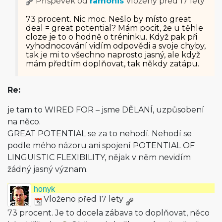
Příspěvek od
ramonis
vložený
před 17 lety
73 procent. Nic moc. Nešlo by místo great
deal = great potential? Mám pocit, že u těhle
cloze je to o hodně o tréninku. Když pak při
vyhodnocování vidím odpovědi a svoje chyby,
tak je mi to všechno naprosto jasný, ale když
mám předtím doplňovat, tak někdy zatápu.
Re:
je tam to WIRED FOR – jsme DĚLANÍ, uzpůsobení
na něco.
GREAT POTENTIAL se za to nehodí. Nehodí se
podle mého názoru ani spojení POTENTIAL OF
LINGUISTIC FLEXIBILITY, nějak v něm nevidím
žádný jasný význam.
honyk
Vloženo před 17 lety
73 procent. Je to docela zábava to doplňovat, něco