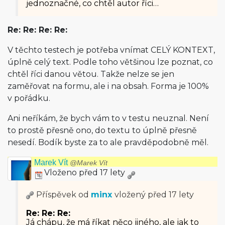
jednoznačné, co chtěl autor říci…
Re: Re: Re: Re:
V těchto testech je potřeba vnímat CELÝ KONTEXT,
úplně celý text. Podle toho většinou lze poznat, co
chtěl říci danou větou. Takže nelze se jen
zaměřovat na formu, ale i na obsah. Forma je 100%
v pořádku.
Ani neříkám, že bych vám to v testu neuznal. Není
to prostě přesně ono, do textu to úplně přesně
nesedí. Bodík byste za to ale pravděpodobně měl.
Marek Vít
@Marek Vít
Vloženo před 17 lety
Příspěvek od
minx
vložený
před 17 lety
Re: Re: Re:
Já chápu, že má říkat něco jiného, ale jak to