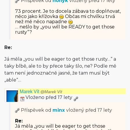
Příspěvek od
honyk
vložený
před 17 lety
73 procent. Je to docela zábava to doplňovat,
něco jako křížovka
Občas mi chvilku trvá
než mě něco napadne
… nešlo by „you will be READY to get those
rusty“?
Re:
Já měla „you will be eager to get those rusty…“ a
taky blbě, ale to by přece taky šlo, ne? Podle mě
tam není jednoznačně jasné, že tam musí být
„able“…
Marek Vít
@Marek Vít
Vloženo před 17 lety
Příspěvek od
minx
vložený
před 17 lety
Re:
Já měla „you will be eager to get those