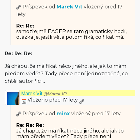
Příspěvek od
Marek Vít
vložený
před 17
lety
Re: Re:
samozřejmě EAGER se tam gramaticky hodí,
otázka je, jestli věta potom říká, co říkat má.
Re: Re: Re:
Já chápu, že má říkat něco jiného, ale jak to mám
předem vědět? Tady přece není jednoznačné, co
chtěl autor říci…
Marek Vít
@Marek Vít
Vloženo před 17 lety
Příspěvek od
minx
vložený
před 17 lety
Re: Re: Re:
Já chápu, že má říkat něco jiného, ale jak to
mám předem vědět? Tady přece není