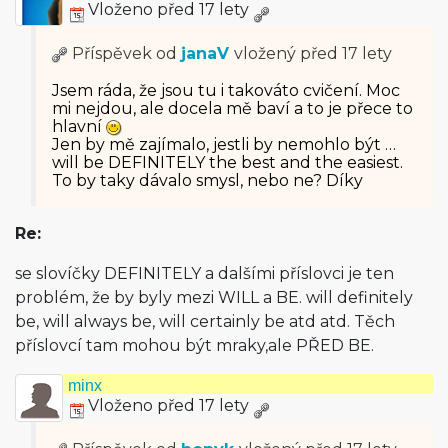
Vloženo před 17 lety
Příspěvek od
janaV
vložený
před 17 lety
Jsem ráda, že jsou tu i takováto cvičení. Moc
mi nejdou, ale docela mě baví a to je přece to
hlavní
Jen by mě zajímalo, jestli by nemohlo být …
will be DEFINITELY the best and the easiest.
To by taky dávalo smysl, nebo ne? Díky
Re:
se slovíčky DEFINITELY a dalšími příslovci je ten
problém, že by byly mezi WILL a BE. will definitely
be, will always be, will certainly be atd atd. Těch
příslovcí tam mohou být mraky,ale PŘED BE.
minx
Vloženo před 17 lety