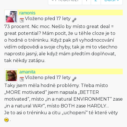
ramonis
Vloženo před 17 lety
73 procent. Nic moc. Nešlo by místo great deal =
great potential? Mám pocit, že u těhle cloze je to
o hodně o tréninku. Když pak při vyhodnocování
vidím odpovědi a svoje chyby, tak je mi to všechno
naprosto jasný, ale když mám předtím doplňovat,
tak někdy zatápu.
amanita
Vloženo před 17 lety
Taky jsem měla hodně problémy. Třeba místo
„MORE motivated“ jsem napsala „BETTER
motivated“, místo „in a natural ENVIRONMENT“ zase
„in a natural WAY“, místo BOTH zase HARDLY…
Je to asi o tréninku a citu „uchopení“ té které věty
.