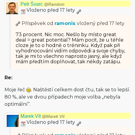
Petr Švarc
@Random
Vloženo před 17 lety
Příspěvek od
ramonis
vložený
před 17 lety
73 procent. Nic moc. Nešlo by místo great
deal = great potential? Mám pocit, že u těhle
cloze je to o hodně o tréninku. Když pak při
vyhodnocování vidím odpovědi a svoje chyby,
tak je mi to všechno naprosto jasný, ale když
mám předtím doplňovat, tak někdy zatápu.
Re:
Moje řeč
. Naštěstí celkem dost čtu, tak se to lepší.
80 %, ale ve dvou případech moje volba „nebyla
optimální“.
Marek Vít
@Marek Vít
Vloženo před 17 lety