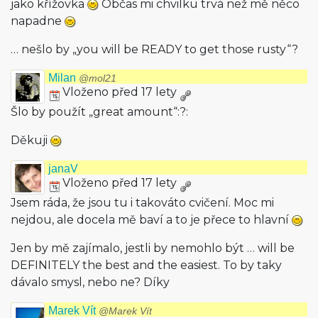
jako křížovka
Občas mi chvilku trvá než mě něco
napadne
… nešlo by „you will be READY to get those rusty“?
Milan
@mol21
Vloženo před 17 lety
Šlo by použít „great amount“:?:
Děkuji
janaV
Vloženo před 17 lety
Jsem ráda, že jsou tu i takováto cvičení. Moc mi
nejdou, ale docela mě baví a to je přece to hlavní
Jen by mě zajímalo, jestli by nemohlo být … will be
DEFINITELY the best and the easiest. To by taky
dávalo smysl, nebo ne? Díky
Marek Vít
@Marek Vít