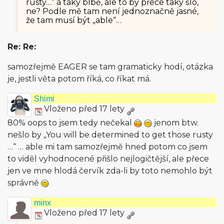
rusty…“ a taky blbě, ale to by přece taky šlo,
ne? Podle mě tam není jednoznačně jasné,
že tam musí být „able“…
Re: Re:
samozřejmě EAGER se tam gramaticky hodí, otázka
je, jestli věta potom říká, co říkat má.
Shimi
Vloženo před 17 lety
80% oops to jsem tedy nečekal
jenom btw.
nešlo by „You will be determined to get those rusty
…“ … able mi tam samozřejmě hned potom co jsem
to viděl vyhodnocené přišlo nejlogičtější, ale přece
jen ve mne hlodá červík zda-li by toto nemohlo být
správně
minx
Vloženo před 17 lety