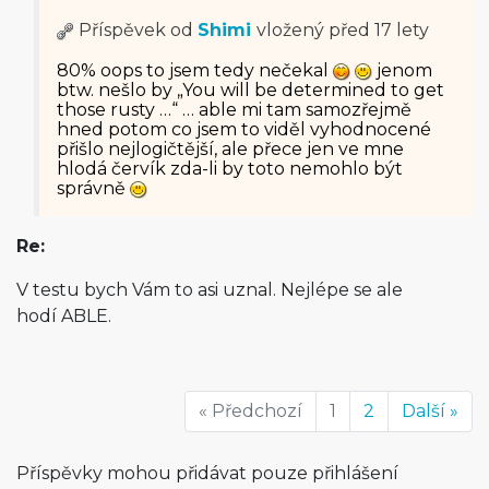
Příspěvek od
Shimi
vložený
před 17 lety
80% oops to jsem tedy nečekal
jenom
btw. nešlo by „You will be determined to get
those rusty …“ … able mi tam samozřejmě
hned potom co jsem to viděl vyhodnocené
přišlo nejlogičtější, ale přece jen ve mne
hlodá červík zda-li by toto nemohlo být
správně
Re:
V testu bych Vám to asi uznal. Nejlépe se ale
hodí ABLE.
« Předchozí
1
2
Další »
Příspěvky mohou přidávat pouze přihlášení