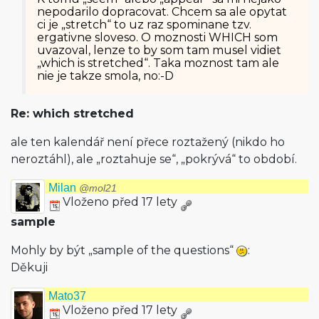
nepodarilo dopracovat. Chcem sa ale opytat
ci je „stretch“ to uz raz spominane tzv.
ergativne sloveso. O moznosti WHICH som
uvazoval, lenze to by som tam musel vidiet
„which is stretched“. Taka moznost tam ale
nie je takze smola, no:-D
Re: which stretched
ale ten kalendář není přece roztažený (nikdo ho
neroztáhl), ale „roztahuje se“, „pokrývá“ to období.
Milan
@mol21
Vloženo před 17 lety
sample
Mohly by být „sample of the questions“
:
Děkuji
Mato37
Vloženo před 17 lety