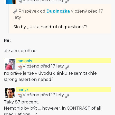
Příspěvek od
Dupinožka
vložený
před 17
lety
Šlo by „just a handful of questions“?
Re:
ale ano, proč ne
ramonis
Vloženo před 17 lety
no právě jenže v úvodu článku se sem takhle
strong assertion nehodí
honyk
Vloženo před 17 lety
Taky 87 procent.
Nemohlo by být … however, in CONTRAST of all
speculations … ?