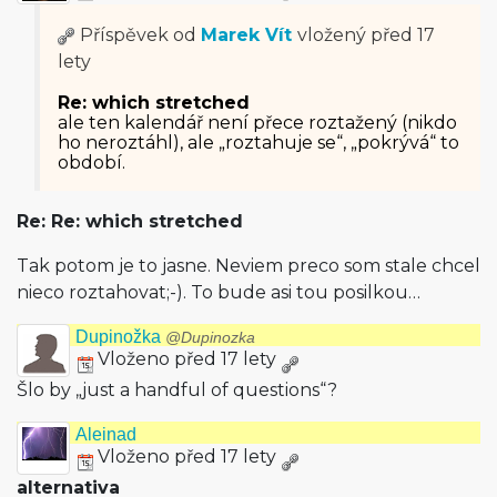
Příspěvek od
Marek Vít
vložený
před 17
lety
Re: which stretched
ale ten kalendář není přece roztažený (nikdo
ho neroztáhl), ale „roztahuje se“, „pokrývá“ to
období.
Re: Re: which stretched
Tak potom je to jasne. Neviem preco som stale chcel
nieco roztahovat;-). To bude asi tou posilkou…
Dupinožka
@Dupinozka
Vloženo před 17 lety
Šlo by „just a handful of questions“?
Aleinad
Vloženo před 17 lety
alternativa