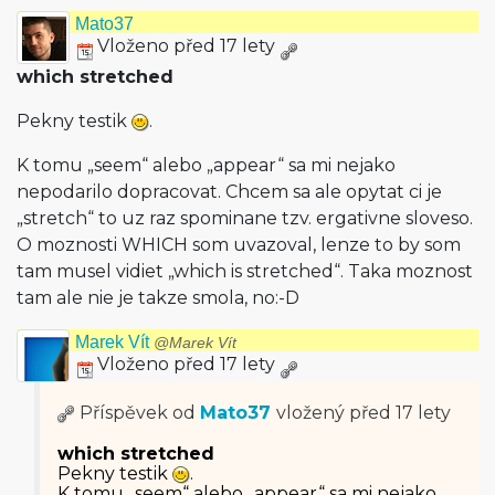
Mato37
Vloženo před 17 lety
which stretched
Pekny testik
.
K tomu „seem“ alebo „appear“ sa mi nejako
nepodarilo dopracovat. Chcem sa ale opytat ci je
„stretch“ to uz raz spominane tzv. ergativne sloveso.
O moznosti WHICH som uvazoval, lenze to by som
tam musel vidiet „which is stretched“. Taka moznost
tam ale nie je takze smola, no:-D
Marek Vít
@Marek Vít
Vloženo před 17 lety
Příspěvek od
Mato37
vložený
před 17 lety
which stretched
Pekny testik
.
K tomu „seem“ alebo „appear“ sa mi nejako