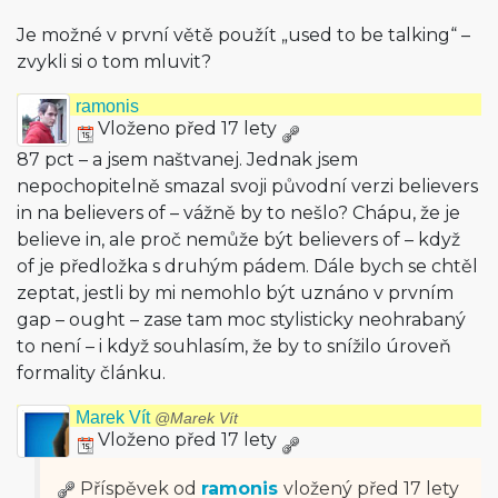
Je možné v první větě použít „used to be talking“ –
zvykli si o tom mluvit?
ramonis
Vloženo před 17 lety
87 pct – a jsem naštvanej. Jednak jsem
nepochopitelně smazal svoji původní verzi believers
in na believers of – vážně by to nešlo? Chápu, že je
believe in, ale proč nemůže být believers of – když
of je předložka s druhým pádem. Dále bych se chtěl
zeptat, jestli by mi nemohlo být uznáno v prvním
gap – ought – zase tam moc stylisticky neohrabaný
to není – i když souhlasím, že by to snížilo úroveň
formality článku.
Marek Vít
@Marek Vít
Vloženo před 17 lety
Příspěvek od
ramonis
vložený
před 17 lety