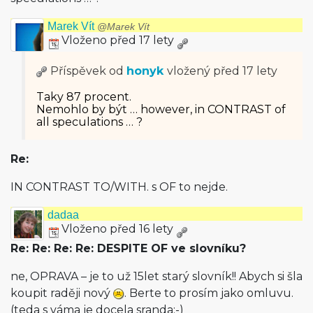
Marek Vít
@Marek Vít
Vloženo před 17 lety
Příspěvek od
honyk
vložený
před 17 lety
Taky 87 procent.
Nemohlo by být … however, in CONTRAST of
all speculations … ?
Re:
IN CONTRAST TO/WITH. s OF to nejde.
dadaa
Vloženo před 16 lety
Re: Re: Re: Re: DESPITE OF ve slovníku?
ne, OPRAVA – je to už 15let starý slovník!! Abych si šla
koupit raději nový
. Berte to prosím jako omluvu.
(teda s váma je docela sranda:-)