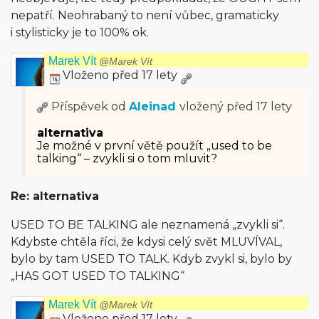
nepatří. Neohrabaný to není vůbec, gramaticky
i stylisticky je to 100% ok.
Marek Vít
@Marek Vít
Vloženo před 17 lety
Příspěvek od
Aleinad
vložený
před 17 lety
alternativa
Je možné v první větě použít „used to be
talking“ – zvykli si o tom mluvit?
Re: alternativa
USED TO BE TALKING ale neznamená „zvykli si“.
Kdybste chtěla říci, že kdysi celý svět MLUVÍVAL,
bylo by tam USED TO TALK. Kdyb zvykl si, bylo by
„HAS GOT USED TO TALKING“
Marek Vít
@Marek Vít
Vloženo před 17 lety