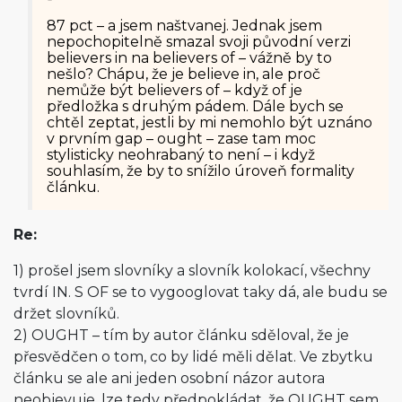
87 pct – a jsem naštvanej. Jednak jsem
nepochopitelně smazal svoji původní verzi
believers in na believers of – vážně by to
nešlo? Chápu, že je believe in, ale proč
nemůže být believers of – když of je
předložka s druhým pádem. Dále bych se
chtěl zeptat, jestli by mi nemohlo být uznáno
v prvním gap – ought – zase tam moc
stylisticky neohrabaný to není – i když
souhlasím, že by to snížilo úroveň formality
článku.
Re:
1) prošel jsem slovníky a slovník kolokací, všechny
tvrdí IN. S OF se to vygooglovat taky dá, ale budu se
držet slovníků.
2) OUGHT – tím by autor článku sděloval, že je
přesvědčen o tom, co by lidé měli dělat. Ve zbytku
článku se ale ani jeden osobní názor autora
neobjevuje, lze tedy předpokládat, že OUGHT sem