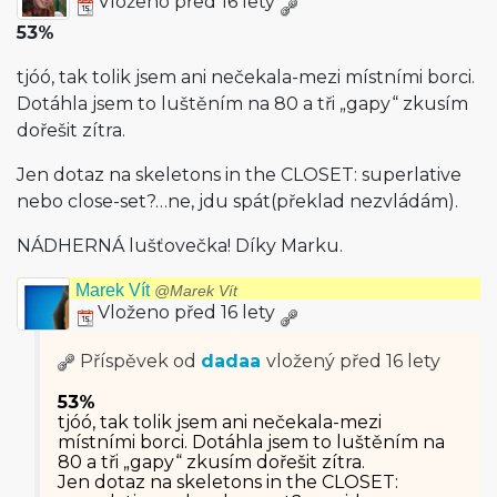
Vloženo před 16 lety
53%
tjóó, tak tolik jsem ani nečekala-mezi místními borci.
Dotáhla jsem to luštěním na 80 a tři „gapy“ zkusím
dořešit zítra.
Jen dotaz na skeletons in the CLOSET: superlative
nebo close-set?…ne, jdu spát(překlad nezvládám).
NÁDHERNÁ lušťovečka! Díky Marku.
Marek Vít
@Marek Vít
Vloženo před 16 lety
Příspěvek od
dadaa
vložený
před 16 lety
53%
tjóó, tak tolik jsem ani nečekala-mezi
místními borci. Dotáhla jsem to luštěním na
80 a tři „gapy“ zkusím dořešit zítra.
Jen dotaz na skeletons in the CLOSET: