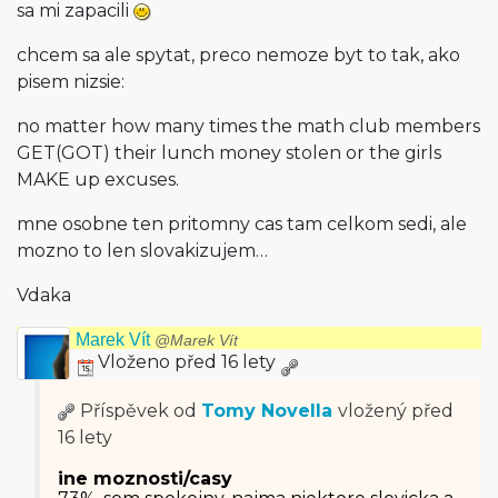
sa mi zapacili
chcem sa ale spytat, preco nemoze byt to tak, ako
pisem nizsie:
no matter how many times the math club members
GET(GOT) their lunch money stolen or the girls
MAKE up excuses.
mne osobne ten pritomny cas tam celkom sedi, ale
mozno to len slovakizujem…
Vdaka
Marek Vít
@Marek Vít
Vloženo před 16 lety
Příspěvek od
Tomy Novella
vložený
před
16 lety
ine moznosti/casy