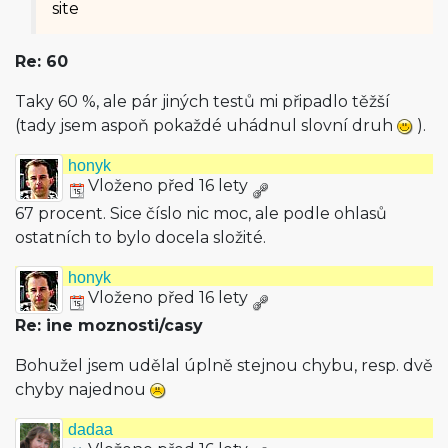
site
Re: 60
Taky 60 %, ale pár jiných testů mi připadlo těžší
(tady jsem aspoň pokaždé uhádnul slovní druh
).
honyk
Vloženo před 16 lety
67 procent. Sice číslo nic moc, ale podle ohlasů
ostatních to bylo docela složité.
honyk
Vloženo před 16 lety
Re: ine moznosti/casy
Bohužel jsem udělal úplně stejnou chybu, resp. dvě
chyby najednou
dadaa