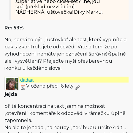
superlative nebo close-set?…ne, jdu
spát(překlad nezvládám).
NÁDHERNÁ lušťovečka! Díky Marku.
Re: 53%
No, nemá to být „lušťovka“ ale test, který vyplníte a
pak si zkontrolujete odpovědi. Víte o tom, že po
vyhodnocení nemáte jen označení šprávně/špatně
ale i vysvětlení? Přejeďte myší přes barevnou
ikonku u každého slova.
dadaa
Vloženo před 16 lety
jejda
při té koncentraci na text jsem na možnost
„otevření“ komentáře k odpovědi v rámečku úplně
zapomněla.
No ale to je teda „na houby“, teď budu určitě šidit…