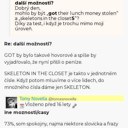
další možnosti?
Dobrý den,
mohlo by být „
got
their lunch money stolen“
a „skeletons in the closet
S
“?
Díky za test, i když je trochu mimo moji
úroveň.
Re: další možnosti?
GOT by bylo takové hovorové a spíše by
vyjadřovalo, že nyní přišli o peníze.
SKELETON IN THE CLOSET je takto v jednotném
čísle. Když potom mluvíme o více lidech, do
množného čísla dáme jen SKELETON.
Tomy Novella
@tomasnovella
Vloženo před 16 lety
ine moznosti/casy
73%, som spokojny, najma niektore slovicka a frazy