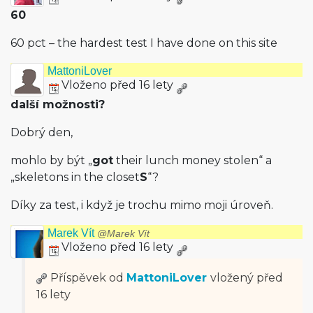
60
60 pct – the hardest test I have done on this site
MattoniLover
Vloženo před 16 lety
další možnosti?
Dobrý den,
mohlo by být „
got
their lunch money stolen“ a
„skeletons in the closet
S
“?
Díky za test, i když je trochu mimo moji úroveň.
Marek Vít
@Marek Vít
Vloženo před 16 lety
Příspěvek od
MattoniLover
vložený
před
16 lety