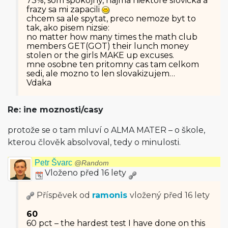
73%, som spokojny, najma niektore slovicka a
frazy sa mi zapacili
chcem sa ale spytat, preco nemoze byt to
tak, ako pisem nizsie:
no matter how many times the math club
members GET(GOT) their lunch money
stolen or the girls MAKE up excuses.
mne osobne ten pritomny cas tam celkom
sedi, ale mozno to len slovakizujem…
Vdaka
Re: ine moznosti/casy
protože se o tam mluví o ALMA MATER – o škole,
kterou člověk absolvoval, tedy o minulosti.
Petr Švarc
@Random
Vloženo před 16 lety
Příspěvek od
ramonis
vložený
před 16 lety
60
60 pct – the hardest test I have done on this