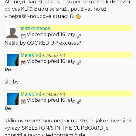
Ale né, dělám si legraci, je super že máme k dispozici
od vás KLÍČ. Budu se snažit používat ho až
v nejzašší-nouzové situaci. Ď.
terrexantence
Vloženo před 16 lety
Nešlo by COOKED UP excuses?
Marek Vít
@Marek Vít
Vloženo před 16 lety
Re:
šlo by
Marek Vít
@Marek Vít
Vloženo před 16 lety
Re:
s idiomy se většinou nepracuje stejně jako s běžnými
výrazy. SKELETON/S IN THE CUPBOARD je
zpravidla takto v jednotném čísle.