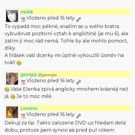
mollik
Vloženo před 16 lety
To vypadá moc pěkně, snažím se u svého bratra
vybudovat pozitivní vztah k angličtině (je mu 6), ale
zatím jí moc rád nemá. Tohle by ale mohlo pomoct,
díky.
A hlásek vaší dcerky mi úplně vykouzlil úsměv na
tváří
georgia
@georgia
Vloženo před 16 lety
Vaše Elenka zpívá anglicky mnohem krásněji než
já.
Je to moc milé.
Lioness
Vloženo před 16 lety
Dekuji za tip. Takto zalozene DVD uz hledam delsi
dobu, protoze jsem synovi asi pred pul rokem