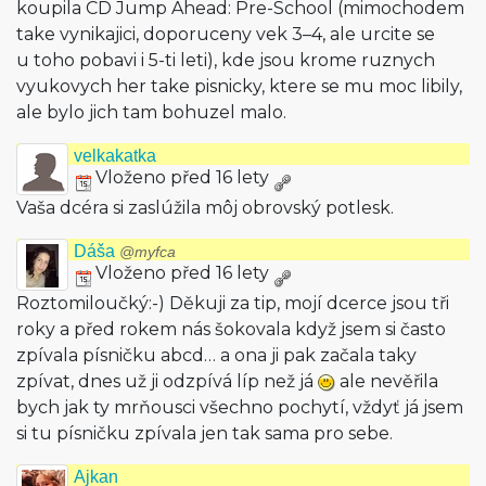
koupila CD Jump Ahead: Pre-School (mimochodem
take vynikajici, doporuceny vek 3–4, ale urcite se
u toho pobavi i 5-ti leti), kde jsou krome ruznych
vyukovych her take pisnicky, ktere se mu moc libily,
ale bylo jich tam bohuzel malo.
velkakatka
Vloženo před 16 lety
Vaša dcéra si zaslúžila môj obrovský potlesk.
Dáša
@myfca
Vloženo před 16 lety
Roztomiloučký:-) Děkuji za tip, mojí dcerce jsou tři
roky a před rokem nás šokovala když jsem si často
zpívala písničku abcd… a ona ji pak začala taky
zpívat, dnes už ji odzpívá líp než já
ale nevěřila
bych jak ty mrňousci všechno pochytí, vždyť já jsem
si tu písničku zpívala jen tak sama pro sebe.
Ajkan