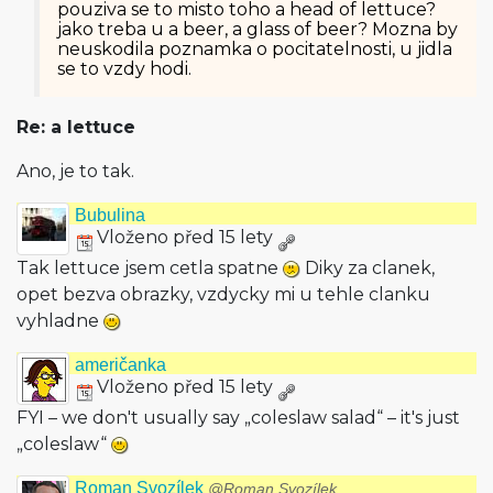
pouziva se to misto toho a head of lettuce?
jako treba u a beer, a glass of beer? Mozna by
neuskodila poznamka o pocitatelnosti, u jidla
se to vzdy hodi.
Re: a lettuce
Ano, je to tak.
Bubulina
Vloženo před 15 lety
Tak lettuce jsem cetla spatne
Diky za clanek,
opet bezva obrazky, vzdycky mi u tehle clanku
vyhladne
američanka
Vloženo před 15 lety
FYI – we don't usually say „coleslaw salad“ – it's just
„coleslaw“
Roman Svozílek
@Roman Svozílek