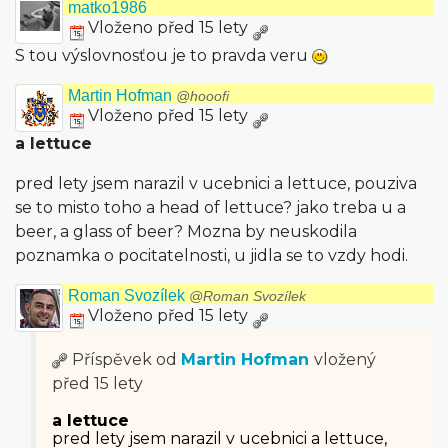
matko1986
Vloženo před 15 lety
S tou výslovnosťou je to pravda veru
Martin Hofman
@hooofi
Vloženo před 15 lety
a lettuce
pred lety jsem narazil v ucebnici a lettuce, pouziva
se to misto toho a head of lettuce? jako treba u a
beer, a glass of beer? Mozna by neuskodila
poznamka o pocitatelnosti, u jidla se to vzdy hodi.
Roman Svozílek
@Roman Svozílek
Vloženo před 15 lety
Příspěvek od
Martin Hofman
vložený
před 15 lety
a lettuce
pred lety jsem narazil v ucebnici a lettuce,