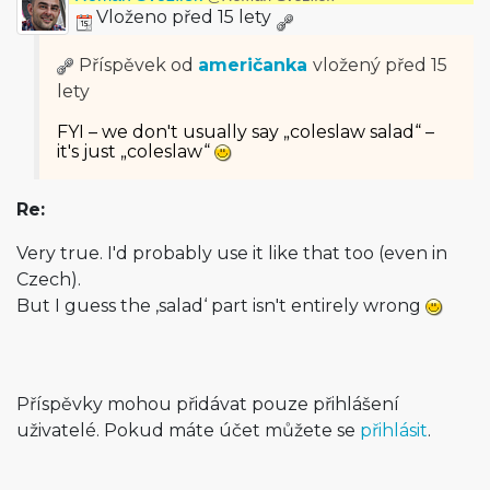
Vloženo před 15 lety
Příspěvek od
američanka
vložený
před 15
lety
FYI – we don't usually say „coleslaw salad“ –
it's just „coleslaw“
Re:
Very true. I'd probably use it like that too (even in
Czech).
But I guess the ‚salad‘ part isn't entirely wrong
Příspěvky mohou přidávat pouze přihlášení
uživatelé. Pokud máte účet můžete se
přihlásit
.