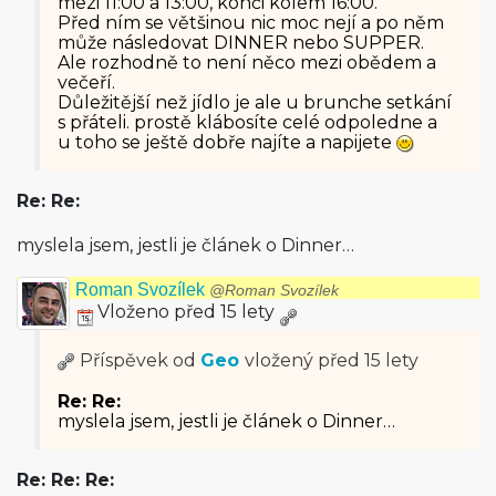
mezi 11:00 a 13:00, konči kolem 16:00.
Před ním se většinou nic moc nejí a po něm
může následovat DINNER nebo SUPPER.
Ale rozhodně to není něco mezi obědem a
večeří.
Důležitější než jídlo je ale u brunche setkání
s přáteli. prostě klábosíte celé odpoledne a
u toho se ještě dobře najíte a napijete
Re: Re:
myslela jsem, jestli je článek o Dinner…
Roman Svozílek
@Roman Svozílek
Vloženo před 15 lety
Příspěvek od
Geo
vložený
před 15 lety
Re: Re:
myslela jsem, jestli je článek o Dinner…
Re: Re: Re: