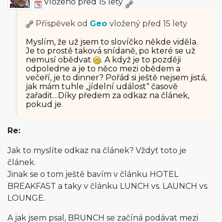
Vloženo před 15 lety
Příspěvek od
Geo
vložený
před 15 lety
Myslím, že už jsem to slovíčko někde viděla.
Je to prostě taková snídaně, po které se už
nemusí obědvat
. A když je to později
odpoledne a je to něco mezi obědem a
večeří, je to dinner? Pořád si ještě nejsem jistá,
jak mám tuhle „jídelní událost“ časově
zařadit…Díky předem za odkaz na článek,
pokud je.
Re:
Jak to myslíte odkaz na článek? Vždyť toto je
článek.
Jinak se o tom ještě bavím v článku HOTEL
BREAKFAST a taky v článku LUNCH vs. LAUNCH vs.
LOUNGE.
A jak jsem psal, BRUNCH se začíná podávat mezi