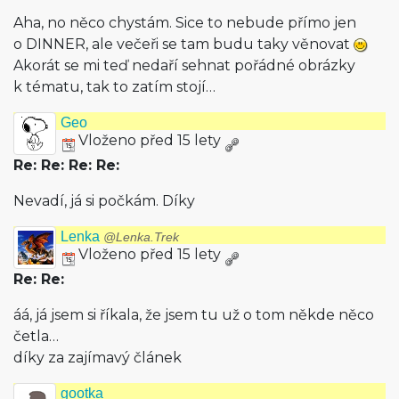
Aha, no něco chystám. Sice to nebude přímo jen
o DINNER, ale večeři se tam budu taky věnovat
Akorát se mi teď nedaří sehnat pořádné obrázky
k tématu, tak to zatím stojí…
Geo
Vloženo před 15 lety
Re: Re: Re: Re:
Nevadí, já si počkám. Díky
Lenka
@Lenka.Trek
Vloženo před 15 lety
Re: Re:
áá, já jsem si říkala, že jsem tu už o tom někde něco
četla…
díky za zajímavý článek
gootka