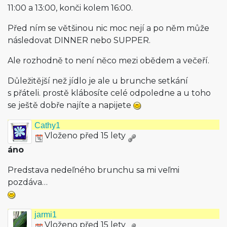
11:00 a 13:00, konči kolem 16:00.
Před ním se většinou nic moc nejí a po něm může
následovat DINNER nebo SUPPER.
Ale rozhodně to není něco mezi obědem a večeří.
Důležitější než jídlo je ale u brunche setkání
s přáteli. prostě klábosíte celé odpoledne a u toho
se ještě dobře najíte a napijete
Cathy1
Vloženo před 15 lety
áno
Predstava nedeľného brunchu sa mi veľmi
pozdáva…
jarmi1
Vloženo před 15 lety