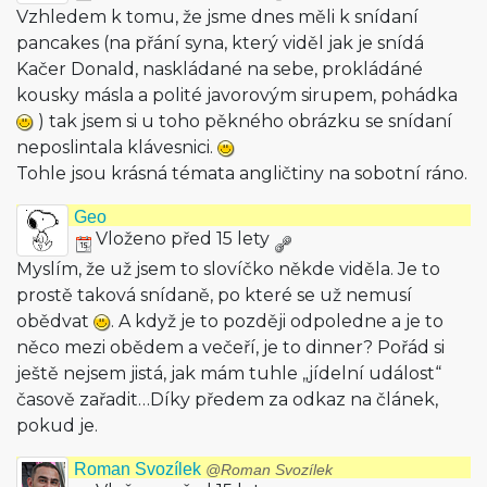
Vzhledem k tomu, že jsme dnes měli k snídaní
pancakes (na přání syna, který viděl jak je snídá
Kačer Donald, naskládané na sebe, prokládáné
kousky másla a polité javorovým sirupem, pohádka
) tak jsem si u toho pěkného obrázku se snídaní
neposlintala klávesnici.
Tohle jsou krásná témata angličtiny na sobotní ráno.
Geo
Vloženo před 15 lety
Myslím, že už jsem to slovíčko někde viděla. Je to
prostě taková snídaně, po které se už nemusí
obědvat
. A když je to později odpoledne a je to
něco mezi obědem a večeří, je to dinner? Pořád si
ještě nejsem jistá, jak mám tuhle „jídelní událost“
časově zařadit…Díky předem za odkaz na článek,
pokud je.
Roman Svozílek
@Roman Svozílek