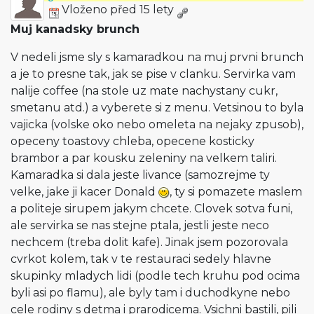
Vloženo před 15 lety
Muj kanadsky brunch
V nedeli jsme sly s kamaradkou na muj prvni brunch
a je to presne tak, jak se pise v clanku. Servirka vam
nalije coffee (na stole uz mate nachystany cukr,
smetanu atd.) a vyberete si z menu. Vetsinou to byla
vajicka (volske oko nebo omeleta na nejaky zpusob),
opeceny toastovy chleba, opecene kosticky
brambor a par kousku zeleniny na velkem taliri.
Kamaradka si dala jeste livance (samozrejme ty
velke, jake ji kacer Donald
, ty si pomazete maslem
a politeje sirupem jakym chcete. Clovek sotva funi,
ale servirka se nas stejne ptala, jestli jeste neco
nechcem (treba dolit kafe). Jinak jsem pozorovala
cvrkot kolem, tak v te restauraci sedely hlavne
skupinky mladych lidi (podle tech kruhu pod ocima
byli asi po flamu), ale byly tam i duchodkyne nebo
cele rodiny s detma i prarodicema. Vsichni bastili, pili