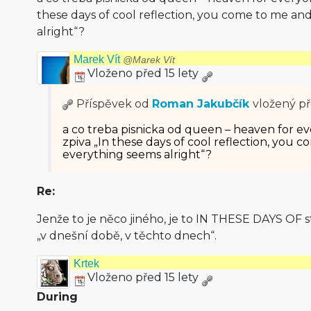
these days of cool reflection, you come to me an
alright“?
Marek Vít
@Marek Vít
Vloženo před 15 lety
Příspěvek od
Roman Jakubčík
vložený
př
a co treba pisnicka od queen – heaven for ev
zpiva „In these days of cool reflection, you 
everything seems alright“?
Re:
Jenže to je něco jiného, je to IN THESE DAYS OF
„v dnešní době, v těchto dnech“.
Krtek
Vloženo před 15 lety
During