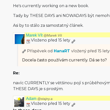
He's currently working on a new book.
Tady by THESE DAYS ani NOWADAYS být nemohl
Asi by to stálo za samostatný článek.
Marek Vít
@Marek Vít
Vloženo před 15 lety
Příspěvek od
HanaRT
vložený
před 15 lety
Docela často používám currently. Dá se to?
Re:
navíc CURRENTLY se většinou pojí s průběhový
THESE DAYS je s prostým.
Adam
@stajny.a
Vloženo před 15 lety