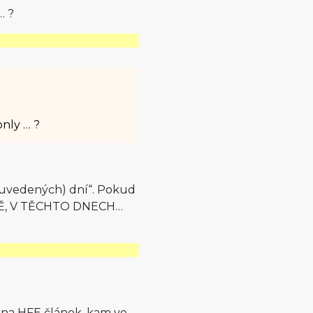
… ?
nly … ?
(uvedených) dní“. Pokud
BĚ, V TĚCHTO DNECH…
e na HFE článek, kam ve