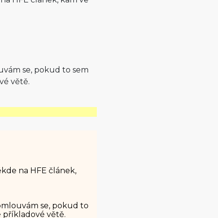
mlouvám se, pokud to sem
vé větě.
někde na HFE článek,
 a omlouvám se, pokud to
 příkladové větě.