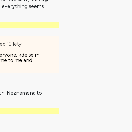
d everything seems
ed 15 lety
eryone, kde se mj.
come to me and
 sth. Neznamená to