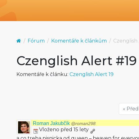
Fórum
Komentáře k článkům
Czenglish 
Czenglish Alert #19
Komentáře k článku:
Czenglish Alert 19
« Pře
Roman Jakubčík
@roman298
Vloženo před 15 lety
a co treba pisnicka od queen – heaven for everyon