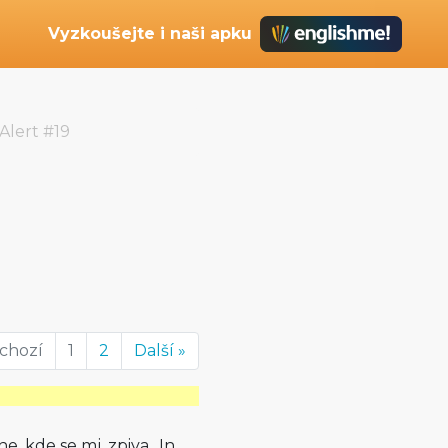
Vyzkoušejte i naši apku
Alert #19
dchozí
1
2
Další »
e, kde se mj. zpiva „In