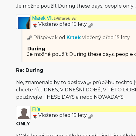
Je možné použít During these days, people only 
Marek Vít
@Marek Vít
Vloženo před 15 lety
Příspěvek od
Krtek
vložený
před 15 lety
During
Je možné použít During these days, people o
Re: During
Ne, znamenalo by to doslova „v průběhu těchto 
chcete říct DNES, V DNEŠNÍ DOBĚ, V TÉTO DO
používejte THESE DAYS a nebo NOWADAYS.
Fife
Vloženo před 15 lety
ONLY
MOhl by mi, prosím, někdo poradit, jestli je někd