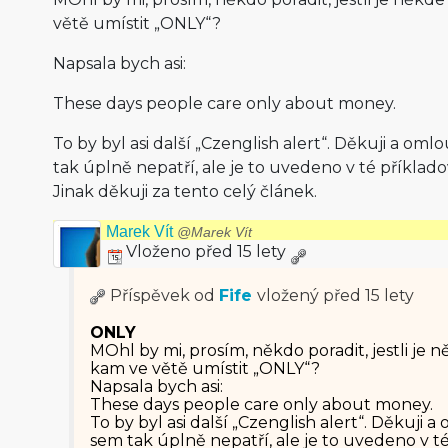
větě umístit „ONLY“?
Napsala bych asi:
These days people care only about money.
To by byl asi další „Czenglish alert“. Děkuji a o
tak úplně nepatří, ale je to uvedeno v té příklado
Jinak děkuji za tento celý článek.
Marek Vít
@Marek Vít
Vloženo před 15 lety
Příspěvek od
Fife
vložený
před 15 lety
ONLY
MOhl by mi, prosím, někdo poradit, jestli je 
kam ve větě umístit „ONLY“?
Napsala bych asi:
These days people care only about money.
To by byl asi další „Czenglish alert“. Děkuji
sem tak úplně nepatří, ale je to uvedeno v té