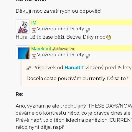
Děkuji moc za vaši rychlou odpověď.
IM
Vloženo před 15 lety
Hurá, už to zase běží. Bezva. Díky moc
Marek Vít
@Marek Vít
Vloženo před 15 lety
Příspěvek od
HanaRT
vložený
před 15 lety
Docela často používám currently. Dá se to?
Re:
Ano, význam je ale trochu jiný. THESE DAYS/NO
dáváme do kontrastu něco, co je pravda dnes ale v
Právě např. to o těch lidech a penězích. CURRENT
něco nyní děje, např.