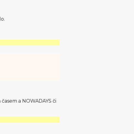
o.
m časem a NOWADAYS či