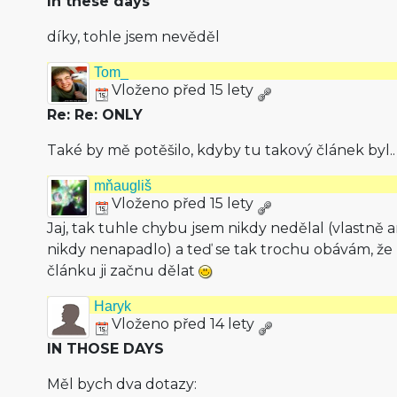
In these days
díky, tohle jsem nevěděl
Tom_
Vloženo před 15 lety
Re: Re: ONLY
Také by mě potěšilo, kdyby tu takový článek byl..
mňaugliš
Vloženo před 15 lety
Jaj, tak tuhle chybu jsem nikdy nedělal (vlastně 
nikdy nenapadlo) a teď se tak trochu obávám, že
článku ji začnu dělat
Haryk
Vloženo před 14 lety
IN THOSE DAYS
Měl bych dva dotazy: