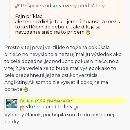
Příspěvek od
ar
vložený
před 14 lety
Fajn príklad
ale ten rozdiel je tak… jemná nuansa, že než si
to ja vtlčiem do gebule… ale dík, ja sa
nevzdám a snád na to prídem
Proste v tej prvej verzii ide o to,že sa pokúšala
o niečo no nevyšlo to a nezaujímal ju výsledok ako
to celé dopadne ,jednoducho pokus o niečo, no a
v tej 2.,že vedela že to bude mať výsledok,ako to
celé prebehne,tá jej znalosť,konverzácia
Angličtiny.Ak som to zle vysvetlil pokojne ma
opravte
AdrianaXXX
@AdrianaXXX
Vloženo před 10 lety
Výborný článok, pochopila som to do poslednej
bodky.