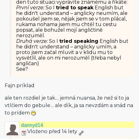
den tuto situaci vyprávíte známému a říkáte:
První verze:
So I
tried to speak
English but
he didn't understand – anglicky neumím, ale
pokoušel jsem se, nějak jsem se v tom plácal,
rukama nohama jsem mu chtěl tu cestu
popsat, ale bohužel mojí angličtině
nerozuměl.
Druhá verze:
So I
tried speaking
English but
he didn't understand – anglicky umím, a
proto jsem začal mluvit a v klidu mu to
vysvětlil, ale on mi nerozuměl (třeba nebyl
angličan)
See?
Fajn príklad
ale ten rozdiel je tak… jemná nuansa, že než si to ja
vtlčiem do gebule… ale dík, ja sa nevzdám a snád na
to prídem
dannyd14
Vloženo před 14 lety