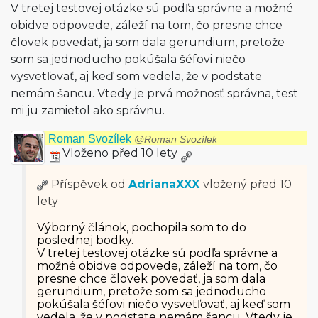
V tretej testovej otázke sú podľa správne a možné
obidve odpovede, záleží na tom, čo presne chce
človek povedať, ja som dala gerundium, pretože
som sa jednoducho pokúšala šéfovi niečo
vysvetľovať, aj keď som vedela, že v podstate
nemám šancu. Vtedy je prvá možnosť správna, test
mi ju zamietol ako správnu.
Roman Svozílek
@Roman Svozílek
Vloženo před 10 lety
Příspěvek od
AdrianaXXX
vložený
před 10
lety
Výborný článok, pochopila som to do
poslednej bodky.
V tretej testovej otázke sú podľa správne a
možné obidve odpovede, záleží na tom, čo
presne chce človek povedať, ja som dala
gerundium, pretože som sa jednoducho
pokúšala šéfovi niečo vysvetľovať, aj keď som
vedela, že v podstate nemám šancu. Vtedy je