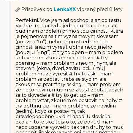
Příspěvek od
LenkaXX
vložený
před 8 lety
Perfektni. Vice jsem asi pochopila az po testu.
Vychazi mi opravdu jednoducha pomucka:
bud mam problem primo s tou cinnosti, ktera
je pojmenovana tim vyznamovym slovesem
(pouziju “to”), nebo se prostrednim teto
cinnosti snazim vyresit uplne neco jineho
(pouziju “-ing”). # try to open – mam problem
s otevrenim, zkousim neco otevrit # try
opening – mam problem s necim jinym, ale
otevreni (okna, dveri, zavitu, oci…) muj
problem muze vyresit # try to ask – mam
problem se zeptat, treba se stydim, ale
zkousim se ptat # try asking – mam problem,
ze neco nevim, musim se zkusit zeptat, abych
se to dovedela # try to get up – mam
problem vstat, zkousim se postavit na nohy #
try getting up – mam problem, ze nevidim
(sedim), kdyz se postavim, tak
pravdepodobne uvidim apod. U slovicka
explain to je slozitejsi o to, ze pokud mam
neco uspesne vysvetlit, tak ten druhy to musi
pochopit, jinak se vysvetleni proste nezadari.