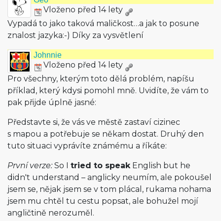
Vloženo před 14 lety
Vypadá to jako taková maličkost…a jak to posune
znalost jazyka:-) Díky za vysvětlení
Johnnie
Vloženo před 14 lety
Pro všechny, kterým toto dělá problém, napíšu
příklad, který kdysi pomohl mně. Uvidíte, že vám to
pak přijde úplně jasné:
Představte si, že vás ve městě zastaví cizinec
s mapou a potřebuje se někam dostat. Druhý den
tuto situaci vyprávíte známému a říkáte:
První verze:
So I
tried to speak
English but he
didn't understand – anglicky neumím, ale pokoušel
jsem se, nějak jsem se v tom plácal, rukama nohama
jsem mu chtěl tu cestu popsat, ale bohužel mojí
angličtině nerozuměl.