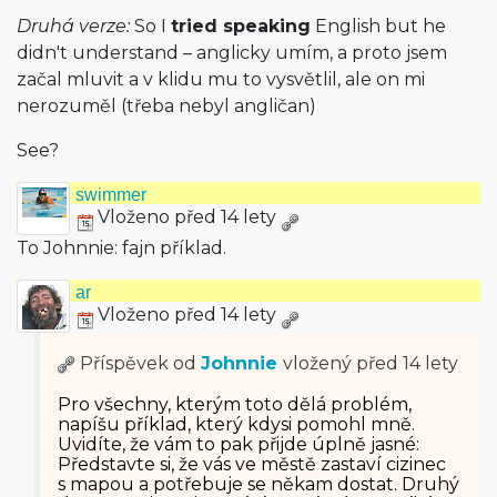
Druhá verze:
So I
tried speaking
English but he
didn't understand – anglicky umím, a proto jsem
začal mluvit a v klidu mu to vysvětlil, ale on mi
nerozuměl (třeba nebyl angličan)
See?
swimmer
Vloženo před 14 lety
To Johnnie: fajn příklad.
ar
Vloženo před 14 lety
Příspěvek od
Johnnie
vložený
před 14 lety
Pro všechny, kterým toto dělá problém,
napíšu příklad, který kdysi pomohl mně.
Uvidíte, že vám to pak přijde úplně jasné:
Představte si, že vás ve městě zastaví cizinec
s mapou a potřebuje se někam dostat. Druhý