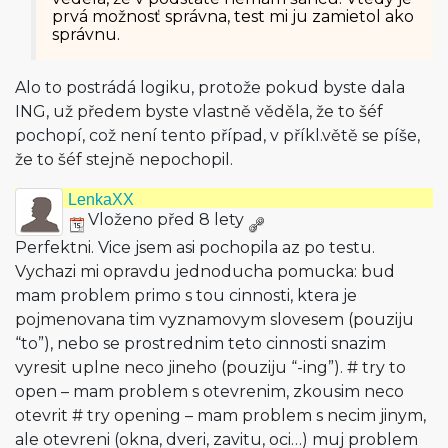
prvá možnosť správna, test mi ju zamietol ako
správnu.
Alo to postrádá logiku, protože pokud byste dala
ING, už předem byste vlastně věděla, že to šéf
pochopí, což není tento případ, v příkl.větě se píše,
že to šéf stejně nepochopil.
LenkaXX
Vloženo před 8 lety
Perfektni. Vice jsem asi pochopila az po testu.
Vychazi mi opravdu jednoducha pomucka: bud
mam problem primo s tou cinnosti, ktera je
pojmenovana tim vyznamovym slovesem (pouziju
“to”), nebo se prostrednim teto cinnosti snazim
vyresit uplne neco jineho (pouziju “-ing”). # try to
open – mam problem s otevrenim, zkousim neco
otevrit # try opening – mam problem s necim jinym,
ale otevreni (okna, dveri, zavitu, oci…) muj problem