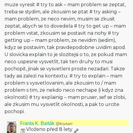
muze vyresit # try to ask – mam problem se zeptat,
treba se stydim, ale zkousim se ptat # try asking –
mam problem, ze neco nevim, musim se zkusit
zeptat, abych se to dovedela # try to get up – mam
problem vstat, zkousim se postavit na nohy # try
getting up – mam problem, ze nevidim (sedim),
kdyz se postavim, tak pravdepodobne uvidim apod.
U slovicka explain to je slozitejsi o to, ze pokud mam
neco uspesne vysvetlit, tak ten druhy to musi
pochopit, jinak se vysvetleni proste nezadari. Takze
tady asi zalezi na kontextu: # try to explain – mam
problem s vysvetlovanim, ale zkousim to / mam
problem s tim, ze nekdo neco nechape (i kdyz zna
okolnosti) # try explainig – mam pruser, sef se zlobi,
ale zkusim mu vysvetlit okolnosti, a pak to urcite
pochopi.
Franta K. Barták
@krysarr
Vloženo před 8 lety