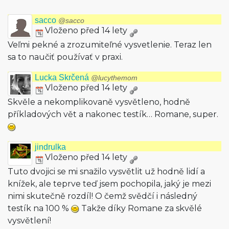
sacco
@sacco
Vloženo před 14 lety
Veľmi pekné a zrozumiteľné vysvetlenie. Teraz len
sa to naučiť používať v praxi.
Lucka Skrčená
@lucythemom
Vloženo před 14 lety
Skvěle a nekomplikovaně vysvětleno, hodně
příkladových vět a nakonec testík… Romane, super.
jindrulka
Vloženo před 14 lety
Tuto dvojici se mi snažilo vysvětlit už hodně lidí a
knížek, ale teprve teď jsem pochopila, jaký je mezi
nimi skutečně rozdíl! O čemž svědčí i následný
testík na 100 %
Takže díky Romane za skvělé
vysvětlení!