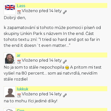
Lass
Vloženo před 14 lety
Dobrý den,
k zapamatování si tohoto může pomoci i píseň od
skupiny Linkin Park s názvem In the end. Část
tohoto textu zní: “I tried so hard and got so far in
the end it doesn´t even matter…”
ar
Vloženo před 14 lety
No ja som to stále nepochopila
A pritom mi test
vyšiel na 80 percent… som asi natvrdlá, nevidím
stále rozdiel
lukkuk
Vloženo před 14 lety
na to mohu říci jediné díky!
Geo