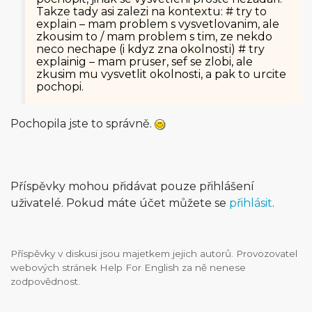
Takze tady asi zalezi na kontextu: # try to
explain – mam problem s vysvetlovanim, ale
zkousim to / mam problem s tim, ze nekdo
neco nechape (i kdyz zna okolnosti) # try
explainig – mam pruser, sef se zlobi, ale
zkusim mu vysvetlit okolnosti, a pak to urcite
pochopi.
Pochopila jste to správně.
Příspěvky mohou přidávat pouze přihlášení
uživatelé. Pokud máte účet můžete se
přihlásit
.
Příspěvky v diskusi jsou majetkem jejich autorů. Provozovatel
webových stránek Help For English za ně nenese
zodpovědnost.