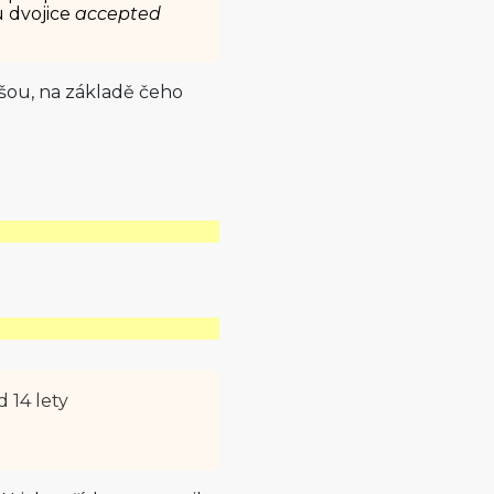
u dvojice
accepted
íšou, na základě čeho
d 14 lety