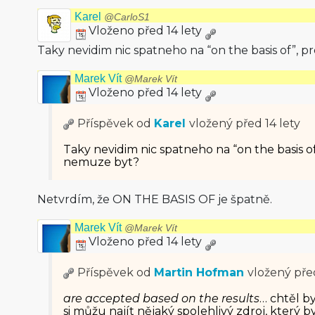
Karel
@CarloS1
Vloženo před 14 lety
Taky nevidim nic spatneho na “on the basis of”, 
Marek Vít
@Marek Vít
Vloženo před 14 lety
Příspěvek od
Karel
vložený
před 14 lety
Taky nevidim nic spatneho na “on the basis of
nemuze byt?
Netvrdím, že ON THE BASIS OF je špatně.
Marek Vít
@Marek Vít
Vloženo před 14 lety
Příspěvek od
Martin Hofman
vložený
pře
are accepted based on the results
… chtěl by
si můžu najít nějaký spolehlivý zdroj, který 