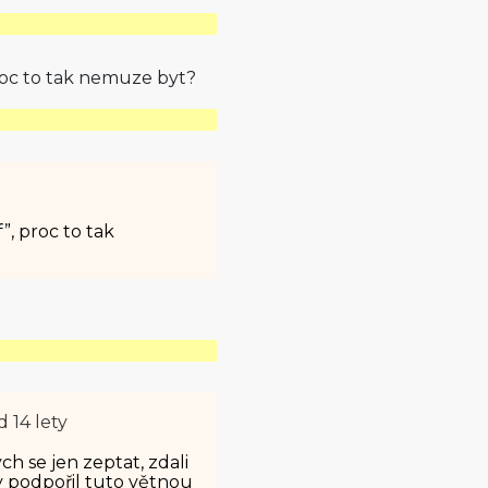
proc to tak nemuze byt?
”, proc to tak
d 14 lety
ch se jen zeptat, zdali
by podpořil tuto větnou