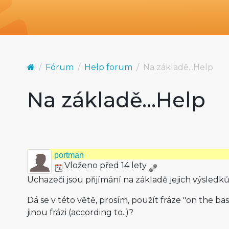
Fórum
Help forum
Na základě...Help
Na základě...Help
portman
Vloženo před 14 lety
Uchazeči jsou přijímání na základě jejich výsledků
Dá se v této větě, prosím, použít fráze "on the basi
jinou frázi (according to..)?