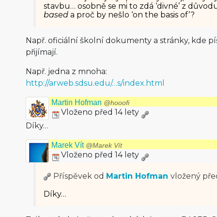
stavbu… osobně se mi to zdá ‘divné’ z důvod
based
a proč by nešlo ‘on the basis of’?
Např. oficiální školní dokumenty a stránky, kde p
přijímají.
Např. jedna z mnoha:
http://arweb.sdsu.edu/…s/index.html
Martin Hofman
@hooofi
Vloženo před 14 lety
Díky…
Marek Vít
@Marek Vít
Vloženo před 14 lety
Příspěvek od
Martin Hofman
vložený
pře
Díky…