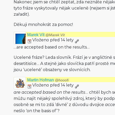
Nakonec jsem se chtěl zeptat, zda neznáte nějak
tyto fráze vyskytovaly nějak uceleně (nejsem si jis
zařadit).
Děkuji mnohokrát za pomoc!
Marek Vít
@Marek Vít
Vloženo před 14 lety
…are accepted based on the results…
Uceleně fráze? Leda slovník. Frází je v angličtině s
desetitisíce… A stejně jako slovíčka patří prostě me
jsou ‘uceleně’ obsaženy ve slovnících.
Martin Hofman
@hooofi
Vloženo před 14 lety
are accepted based on the results
… chtěl bych se
můžu najít nějaký spolehlivý zdroj, který by pod
osobně se mi to zdá ‘divné’ z důvodu dvojice
acce
nešlo ‘on the basis of’?