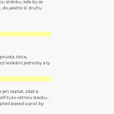
ou stránku, kde by se
t, do jakého sl. druhu
pousta, tisíce,
zi lexikální jednotky a ty
 jen zeptat, zdali si
pořil tuto větnou stavbu…
pted based
a proč by