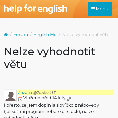
Menu
Fórum
English Me
Nelze vyhodnotit větu
Nelze vyhodnotit
větu
Zuzana
@Zuzánek17
Vloženo před 14 lety
I přesto, že jsem doplnila slovíčko z nápovědy
(jelikož mi program nebere o´clock), nelze
vyhodnotit větu.