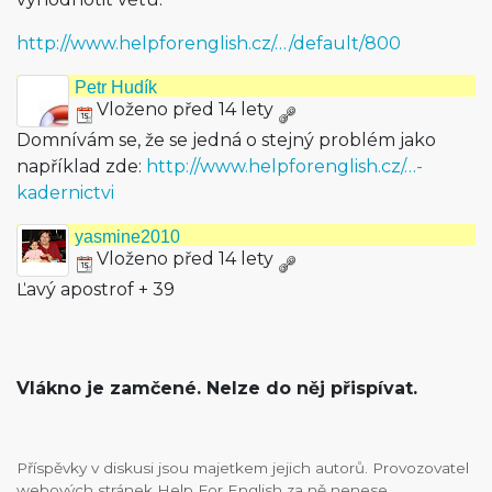
http://www.helpforenglish.cz/…/default/800
Petr Hudík
Vloženo před 14 lety
Domnívám se, že se jedná o stejný problém jako
například zde:
http://www.helpforenglish.cz/…-
kadernictvi
yasmine2010
Vloženo před 14 lety
Ľavý apostrof + 39
Vlákno je zamčené. Nelze do něj přispívat.
Příspěvky v diskusi jsou majetkem jejich autorů. Provozovatel
webových stránek Help For English za ně nenese