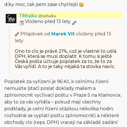
díky moc, tak jsem zase chytřejší
Těthalka
@tethalka
Vloženo před 13 lety
Příspěvek od
Marek Vít
vložený
před 13
lety
Ono to clo je právě 21%, což je vlastně to ušlá
DPH, která se musí doplatit. K tomu si ještě
Česká pošta účtuje poplatek za to, že to za
Vás vyřídí. A to je taky nějaká ta stovka navíc.
Poplatek za vyřízení je 96 Kč, k celnímu řízení
nemusíte (stačí poslat doklady mailem a
zplnomocnit vyclívací poštu v Praze 5 na Klamovce,
aby to za vás vyřídila – pokud mají všechny
podklady, je celní řízení otázkou několika hodin;
rozhodně se vyplatí poštu zplnomocnit) a některé
obchody clo (reps. DPH) vracejí na základě zaslání