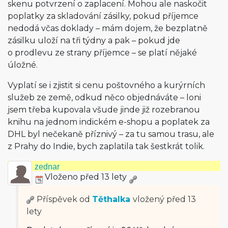
skenu potvrzení o zaplacení. Mohou ale naskočit
poplatky za skladování zásilky, pokud příjemce
nedodá včas doklady – mám dojem, že bezplatně
zásilku uloží na tři týdny a pak – pokud jde
o prodlevu ze strany příjemce – se platí nějaké
úložné.
Vyplatí se i zjistit si cenu poštovného a kurýrních
služeb ze země, odkud něco objednáváte – loni
jsem třeba kupovala všude jinde již rozebranou
knihu na jednom indickém e-shopu a poplatek za
DHL byl nečekaně příznivý – za tu samou trasu, ale
z Prahy do Indie, bych zaplatila tak šestkrát tolik.
zednar
Vloženo před 13 lety
Příspěvek od
Těthalka
vložený
před 13
lety