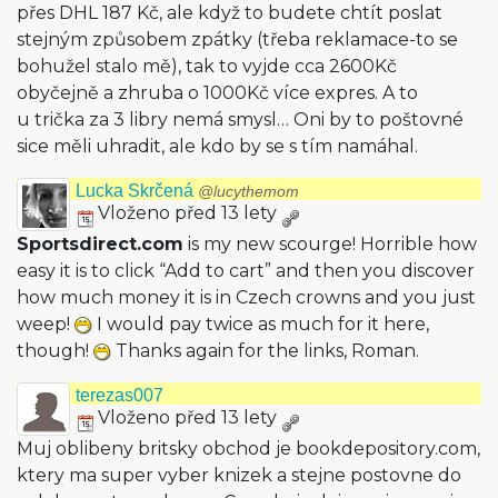
přes DHL 187 Kč, ale když to budete chtít poslat
stejným způsobem zpátky (třeba reklamace-to se
bohužel stalo mě), tak to vyjde cca 2600Kč
obyčejně a zhruba o 1000Kč více expres. A to
u trička za 3 libry nemá smysl… Oni by to poštovné
sice měli uhradit, ale kdo by se s tím namáhal.
Lucka Skrčená
@lucythemom
Vloženo před 13 lety
Sportsdirect.com
is my new scourge! Horrible how
easy it is to click “Add to cart” and then you discover
how much money it is in Czech crowns and you just
weep!
I would pay twice as much for it here,
though!
Thanks again for the links, Roman.
terezas007
Vloženo před 13 lety
Muj oblibeny britsky obchod je bookdepository.com,
ktery ma super vyber knizek a stejne postovne do