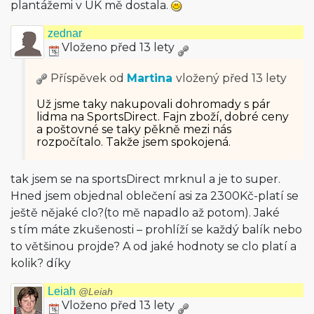
plantážemi v UK mě dostala.
zednar
Vloženo před 13 lety
Příspěvek od
Martina
vložený
před 13 lety
Už jsme taky nakupovali dohromady s pár
lidma na SportsDirect. Fajn zboží, dobré ceny
a poštovné se taky pěkně mezi nás
rozpočítalo. Takže jsem spokojená.
tak jsem se na sportsDirect mrknul a je to super.
Hned jsem objednal oblečení asi za 2300Kč-platí se
ještě nějaké clo?(to mě napadlo až potom). Jaké
s tím máte zkušenosti – prohlíží se každý balík nebo
to většinou projde? A od jaké hodnoty se clo platí a
kolik? díky
Leiah
@Leiah
Vloženo před 13 lety