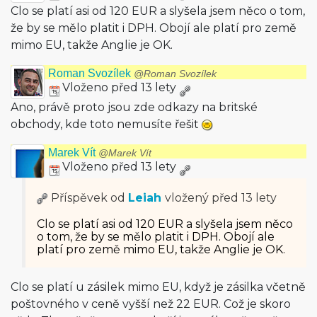
Clo se platí asi od 120 EUR a slyšela jsem něco o tom,
že by se mělo platit i DPH. Obojí ale platí pro země
mimo EU, takže Anglie je OK.
Roman Svozílek
@Roman Svozílek
Vloženo před 13 lety
Ano, právě proto jsou zde odkazy na britské
obchody, kde toto nemusíte řešit
Marek Vít
@Marek Vít
Vloženo před 13 lety
Příspěvek od
Leiah
vložený
před 13 lety
Clo se platí asi od 120 EUR a slyšela jsem něco
o tom, že by se mělo platit i DPH. Obojí ale
platí pro země mimo EU, takže Anglie je OK.
Clo se platí u zásilek mimo EU, když je zásilka včetně
poštovného v ceně vyšší než 22 EUR. Což je skoro