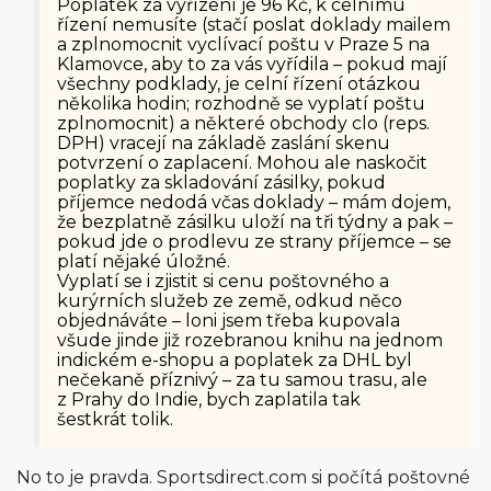
Poplatek za vyřízení je 96 Kč, k celnímu
řízení nemusíte (stačí poslat doklady mailem
a zplnomocnit vyclívací poštu v Praze 5 na
Klamovce, aby to za vás vyřídila – pokud mají
všechny podklady, je celní řízení otázkou
několika hodin; rozhodně se vyplatí poštu
zplnomocnit) a některé obchody clo (reps.
DPH) vracejí na základě zaslání skenu
potvrzení o zaplacení. Mohou ale naskočit
poplatky za skladování zásilky, pokud
příjemce nedodá včas doklady – mám dojem,
že bezplatně zásilku uloží na tři týdny a pak –
pokud jde o prodlevu ze strany příjemce – se
platí nějaké úložné.
Vyplatí se i zjistit si cenu poštovného a
kurýrních služeb ze země, odkud něco
objednáváte – loni jsem třeba kupovala
všude jinde již rozebranou knihu na jednom
indickém e-shopu a poplatek za DHL byl
nečekaně příznivý – za tu samou trasu, ale
z Prahy do Indie, bych zaplatila tak
šestkrát tolik.
No to je pravda. Sportsdirect.com si počítá poštovné