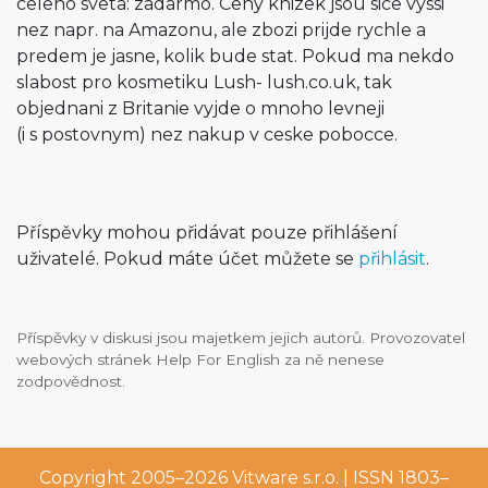
celeho sveta: zadarmo. Ceny knizek jsou sice vyssi
nez napr. na Amazonu, ale zbozi prijde rychle a
predem je jasne, kolik bude stat. Pokud ma nekdo
slabost pro kosmetiku Lush- lush.co.uk, tak
objednani z Britanie vyjde o mnoho levneji
(i s postovnym) nez nakup v ceske pobocce.
Příspěvky mohou přidávat pouze přihlášení
uživatelé. Pokud máte účet můžete se
přihlásit
.
Příspěvky v diskusi jsou majetkem jejich autorů. Provozovatel
webových stránek Help For English za ně nenese
zodpovědnost.
Copyright 2005–2026
Vitware s.r.o.
| ISSN 1803–