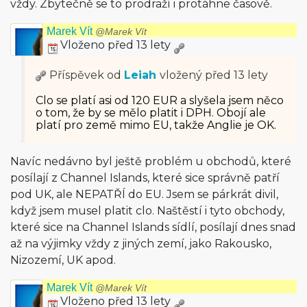
vždy. Zbytečně se to prodraží i protáhne časově.
Marek Vít
@Marek Vít
Vloženo před 13 lety
Příspěvek od
Leiah
vložený
před 13 lety
Clo se platí asi od 120 EUR a slyšela jsem něco
o tom, že by se mělo platit i DPH. Obojí ale
platí pro země mimo EU, takže Anglie je OK.
Navíc nedávno byl ještě problém u obchodů, které
posílají z Channel Islands, které sice správně patří
pod UK, ale NEPATŘÍ do EU. Jsem se párkrát divil,
když jsem musel platit clo. Naštěstí i tyto obchody,
které sice na Channel Islands sídlí, posílají dnes snad
až na výjimky vždy z jiných zemí, jako Rakousko,
Nizozemí, UK apod.
Marek Vít
@Marek Vít
Vloženo před 13 lety