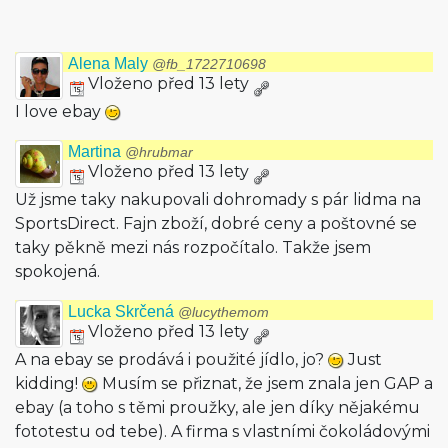
Alena Maly
@fb_1722710698
Vloženo před 13 lety
I love ebay
Martina
@hrubmar
Vloženo před 13 lety
Už jsme taky nakupovali dohromady s pár lidma na
SportsDirect. Fajn zboží, dobré ceny a poštovné se
taky pěkně mezi nás rozpočítalo. Takže jsem
spokojená.
Lucka Skrčená
@lucythemom
Vloženo před 13 lety
A na ebay se prodává i použité jídlo, jo?
Just
kidding!
Musím se přiznat, že jsem znala jen GAP a
ebay (a toho s těmi proužky, ale jen díky nějakému
fototestu od tebe). A firma s vlastními čokoládovými