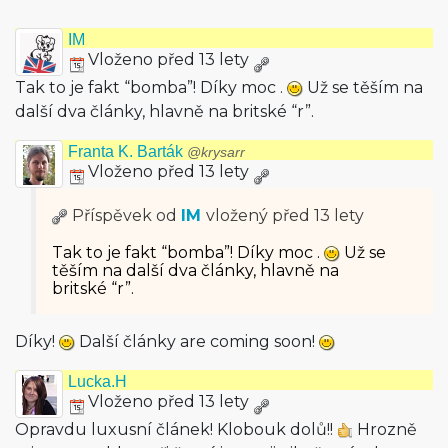
IM
Vloženo před 13 lety
Tak to je fakt “bomba”! Díky moc .
Už se těším na
další dva články, hlavně na britské “r”.
Franta K. Barták
@krysarr
Vloženo před 13 lety
Příspěvek od
IM
vložený
před 13 lety
Tak to je fakt “bomba”! Díky moc .
Už se
těším na další dva články, hlavně na
britské “r”.
Díky!
Další články are coming soon!
Lucka.H
Vloženo před 13 lety
Opravdu luxusní článek! Klobouk dolů!!
Hrozně