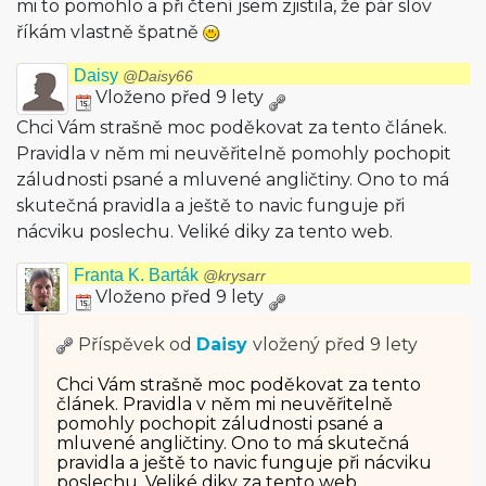
mi to pomohlo a při čtení jsem zjistila, že pár slov
říkám vlastně špatně
Daisy
@Daisy66
Vloženo před 9 lety
Chci Vám strašně moc poděkovat za tento článek.
Pravidla v něm mi neuvěřitelně pomohly pochopit
záludnosti psané a mluvené angličtiny. Ono to má
skutečná pravidla a ještě to navic funguje při
nácviku poslechu. Veliké diky za tento web.
Franta K. Barták
@krysarr
Vloženo před 9 lety
Příspěvek od
Daisy
vložený
před 9 lety
Chci Vám strašně moc poděkovat za tento
článek. Pravidla v něm mi neuvěřitelně
pomohly pochopit záludnosti psané a
mluvené angličtiny. Ono to má skutečná
pravidla a ještě to navic funguje při nácviku
poslechu. Veliké diky za tento web.