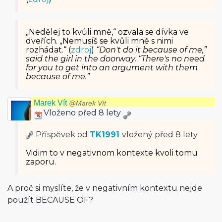
„Nedělej to kvůli mně,“ ozvala se dívka ve
dveřích. „Nemusíš se kvůli mně s nimi
rozhádat.“ (
zdroj
)
“Don't do it because of me,”
said the girl in the doorway. “There's no need
for you to get into an argument with them
because of me.”
Marek Vít
@Marek Vít
Vloženo před 8 lety
Příspěvek od
TK1991
vložený
před 8 lety
Vidim to v negativnom kontexte kvoli tomu
zaporu.
A proč si myslíte, že v negativním kontextu nejde
použít BECAUSE OF?