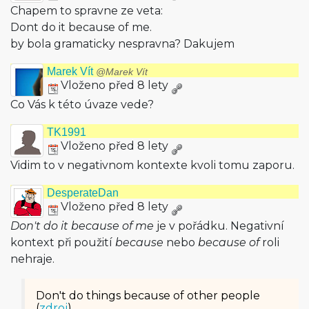
Chapem to spravne ze veta:
Dont do it because of me.
by bola gramaticky nespravna? Dakujem
Marek Vít
@Marek Vít
Vloženo před 8 lety
Co Vás k této úvaze vede?
TK1991
Vloženo před 8 lety
Vidim to v negativnom kontexte kvoli tomu zaporu.
DesperateDan
Vloženo před 8 lety
Don't do it because of me
je v pořádku. Negativní
kontext při použití
because
nebo
because of
roli
nehraje.
Don't do things because of other people
(
zdroj
)