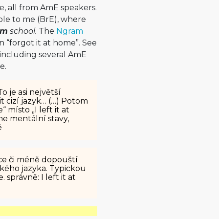
e, all from AmE speakers.
ble to me (BrE), where
om
school.
The
Ngram
n “forgot it at home”. See
(including several AmE
e.
To je asi největší
t cizí jazyk… (…) Potom
 místo „I left it at
e mentální stavy,
ě
íce či méně dopouští
ského jazyka. Typickou
 správně: I left it at