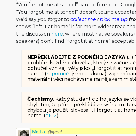
“You forgot me at school” can be found on Googl
“You forgot me at school” doesn't sound accepta
we'd say
you forgot to
collect me
/
pick me up
fr
shows “left it at home” is far more widespread tha
the discussion
here
, where most native speakers 
speakers) don't find “forgot it at home” acceptabl
NEPŘEKLÁDEJTE Z RODNÉHO JAZYKA
(…) 
problém každého člověka, který se začne uči
bohužel vznikají věty jako: „I forgot it at home“
home“ (
zapomněl
jsem to doma), zapomínám
materiální věci necháváme na nějakém míst
Čechismy
. Každý student cizího jazyka se v
chyb tím, že přímo překládá ze svého mateř
chybou je použití slovesa … I forgot it at home.
home. (
p102
)
Michal
@grebi