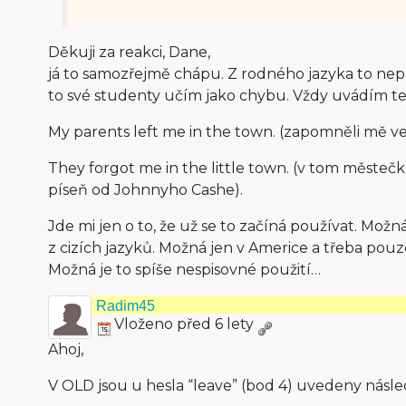
Děkuji za reakci, Dane,
já to samozřejmě chápu. Z rodného jazyka to nep
to své studenty učím jako chybu. Vždy uvádím te
My parents left me in the town. (zapomněli mě v
They forgot me in the little town. (v tom městeč
píseň od Johnnyho Cashe).
Jde mi jen o to, že už se to začíná používat. Možn
z cizích jazyků. Možná jen v Americe a třeba pou
Možná je to spíše nespisovné použití…
Radim45
Vloženo před 6 lety
Ahoj,
V OLD jsou u hesla “leave” (bod 4) uvedeny násled