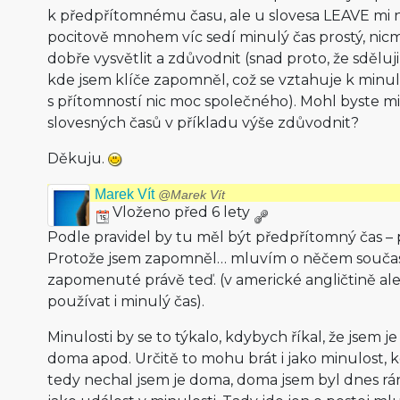
k předpřítomnému času, ale u slovesa LEAVE mi 
pocitově mnohem víc sedí minulý čas prostý, nic
dobře vysvětlit a zdůvodnit (snad proto, že sděluji
kde jsem klíče zapomněl, což se vztahuje k minul
s přítomností nic moc společného). Mohl byste m
slovesných časů v příkladu výše zdůvodnit?
Děkuju.
Marek Vít
@Marek Vít
Vloženo před 6 lety
Podle pravidel by tu měl být předpřítomný čas –
Protože jsem zapomněl… mluvím o něčem součas
zapomenuté právě teď. (v americké angličtině ale
používat i minulý čas).
Minulosti by se to týkalo, kdybych říkal, že jsem 
doma apod. Určitě to mohu brát i jako minulost, 
tedy nechal jsem je doma, doma jsem byl dnes rá