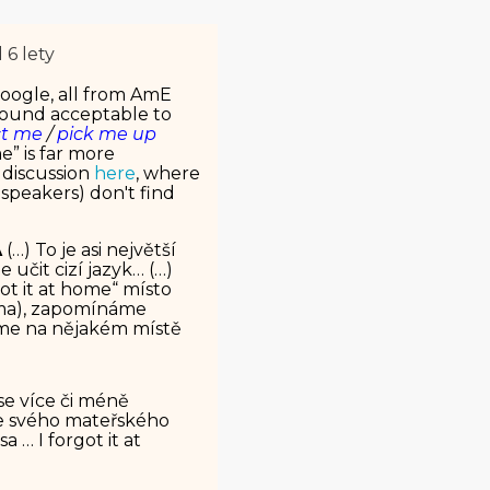
 6 lety
oogle, all from AmE
 sound acceptable to
ct me
/
pick me up
e” is far more
 discussion
here
, where
speakers) don't find
A
(…) To je asi největší
učit cizí jazyk… (…)
got it at home“ místo
ma), zapomínáme
áme na nějakém místě
se více či méně
ze svého mateřského
 … I forgot it at