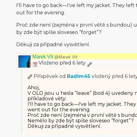
I'll have to go back—I've left my jacket. They lef
out for the evening.
Proč zde není (zejména v první větě s bundou)
by zde být spíše sloveseo “forget”?
Děkuji za případné vysvětlení.
Marek Vít
@Marek Vít
Vloženo před 6 lety
Příspěvek od
Radim45
vložený
před 6 let
Ahoj,
V OLD jsou u hesla “leave” (bod 4) uvedeny n
příkladové věty:
I'll have to go back—I've left my jacket. They
went out for the evening.
Proč zde není (zejména v první větě s bun
Nemělo by zde být spíše sloveseo “forget”?
Děkuji za případné vysvětlení.