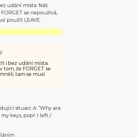
bez udání místa. Náš
 že FORGET se nepoužívá,
sí použít LEAVE.
ty
ít i bez udání místa.
á v tom, že FORGET se
mněli, tam se musí
ující situaci: A: “Why are
my keys, popř. I left /
kláním