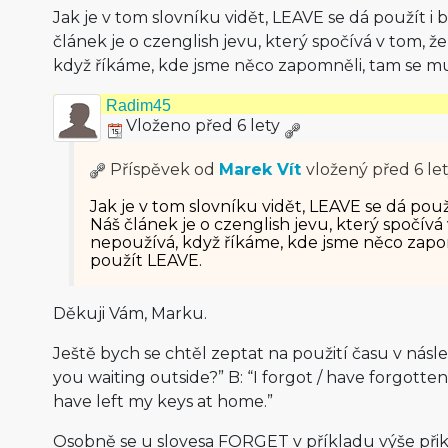
Jak je v tom slovníku vidět, LEAVE se dá použít i 
článek je o czenglish jevu, který spočívá v tom,
když říkáme, kde jsme něco zapomněli, tam se mu
Radim45
Vloženo před 6 lety
Příspěvek od
Marek Vít
vložený
před 6 le
Jak je v tom slovníku vidět, LEAVE se dá použ
Náš článek je o czenglish jevu, který spočív
nepoužívá, když říkáme, kde jsme něco zapo
použít LEAVE.
Děkuji Vám, Marku.
Ještě bych se chtěl zeptat na použití času v násled
you waiting outside?” B: “I forgot / have forgotten 
have left my keys at home.”
Osobně se u slovesa FORGET v příkladu výše při