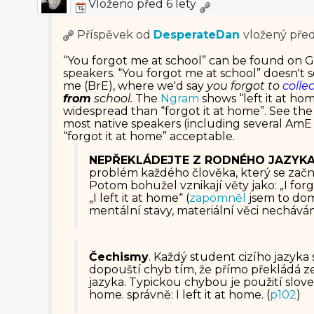
Vloženo před 6 lety
Příspěvek od
DesperateDan
vložený
před
“You forgot me at school” can be found on G
speakers. “You forgot me at school” doesn't
me (BrE), where we'd say
you forgot to
colle
from
school.
The
Ngram
shows “left it at hom
widespread than “forgot it at home”. See the
most native speakers (including several AmE 
“forgot it at home” acceptable.
NEPŘEKLÁDEJTE Z RODNÉHO JAZYK
problém každého člověka, který se začne 
Potom bohužel vznikají věty jako: „I for
„I left it at home“ (
zapomněl
jsem to do
mentální stavy, materiální věci necháv
Čechismy
. Každý student cizího jazyka 
dopouští chyb tím, že přímo překládá 
jazyka. Typickou chybou je použití slovesa
home. správně: I left it at home. (
p102
)