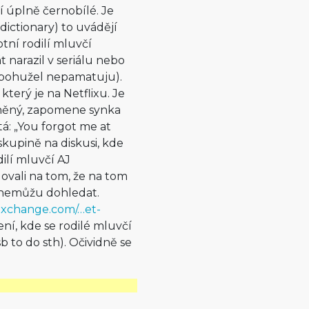
í úplně černobílé. Je
ictionary) to uvádějí
tní rodilí mluvčí
t narazil v seriálu nebo
i bohužel nepamatuju).
který je na Netflixu. Je
zdněný, zapomene synka
tá: „You forgot me at
skupině na diskusi, kde
dilí mluvčí AJ
dovali na tom, že na tom
e nemůžu dohledat.
kexchange.com/…et-
ení, kde se rodilé mluvčí
 to do sth). Očividně se