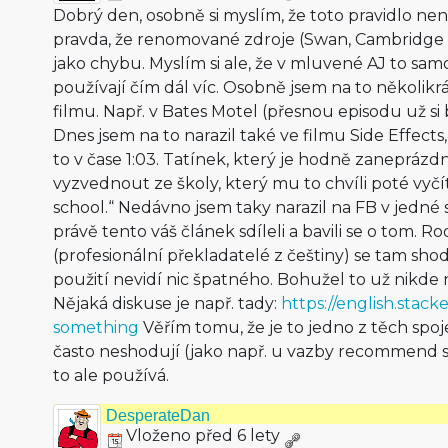
Dobrý den, osobně si myslím, že toto pravidlo nen
pravda, že renomované zdroje (Swan, Cambridge d
jako chybu. Myslím si ale, že v mluvené AJ to samo
používají čím dál víc. Osobně jsem na to několikrá
filmu. Např. v Bates Motel (přesnou episodu už s
Dnes jsem na to narazil také ve filmu Side Effects, 
to v čase 1:03. Tatínek, který je hodně zaneprá
vyzvednout ze školy, který mu to chvíli poté vyčí
school.“ Nedávno jsem taky narazil na FB v jedné 
právě tento váš článek sdíleli a bavili se o tom. Ro
(profesionální překladatelé z češtiny) se tam sho
použití nevidí nic špatného. Bohužel to už nikd
Nějaká diskuse je např. tady:
https://english.stac
something
Věřím tomu, že je to jedno z těch spoj
často neshodují (jako např. u vazby recommend sb
to ale používá.
DesperateDan
Vloženo před 6 lety