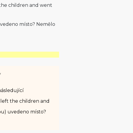
t the children and went
 uvedeno místo? Nemělo
y
ásledující
 left the children and
dou) uvedeno místo?