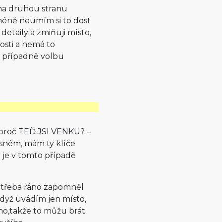
na druhou stranu
méně neumím si to dost
 detaily a zmiňuji místo,
osti a nemá to
i případně volbu
 proč TEĎ JSI VENKU? –
ném, mám ty klíče
 je v tomto případě
je třeba ráno zapomněl
když uvádím jen místo,
no,takže to můžu brát