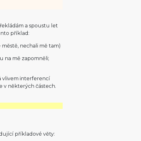
řekládám a spoustu let
nto příklad:
e městě, nechali mě tam)
ku na mě zapomněli;
á vlivem interferencí
ze v některých částech.
ující příkladové věty: