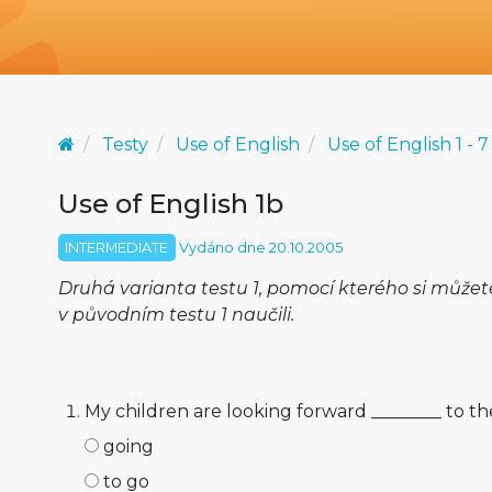
Testy
Use of English
Use of English 1 - 7
Use of English 1b
INTERMEDIATE
Vydáno dne 20.10.2005
Druhá varianta testu 1, pomocí kterého si můžete 
v původním testu 1 naučili.
My children are looking forward ________ to th
going
to go