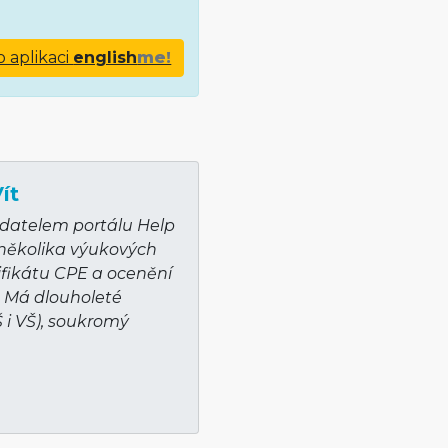
o aplikaci
english
me!
ít
adatelem portálu Help
 několika výukových
ifikátu CPE a ocenění
. Má dlouholeté
Š i VŠ), soukromý