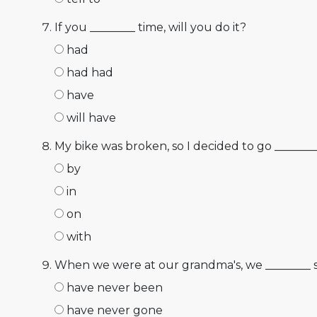
If you ________ time, will you do it?
had
had had
have
will have
My bike was broken, so I decided to go ________
by
in
on
with
When we were at our grandma's, we ________
have never been
have never gone