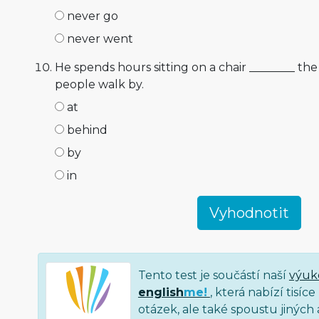
never go
never went
He spends hours sitting on a chair ________ t
people walk by.
at
behind
by
in
Tento test je součástí naší
výuk
english
me!
, která nabízí tisí
otázek, ale také spoustu jiných a