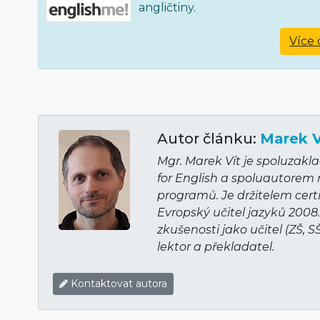
angličtiny.
Více 
Autor článku:
Marek V
Mgr. Marek Vít je spoluzakl
for English a spoluautorem
programů. Je držitelem cert
Evropský učitel jazyků 2008
zkušenosti jako učitel (ZŠ, S
lektor a překladatel.
Kontaktovat autora