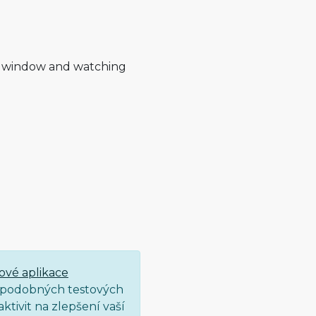
he window and watching
ové aplikace
ce podobných testových
ktivit na zlepšení vaší