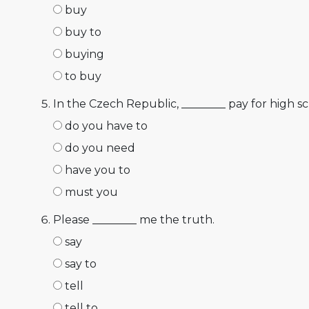
buy
buy to
buying
to buy
In the Czech Republic, ________ pay for high s
do you have to
do you need
have you to
must you
Please ________ me the truth.
say
say to
tell
tell to