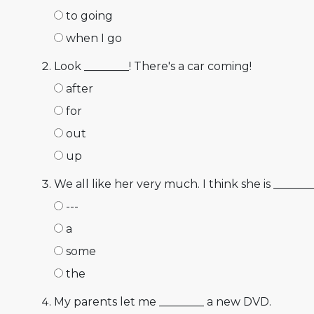
to going
when I go
Look ________! There's a car coming!
after
for
out
up
We all like her very much. I think she is ______
---
a
some
the
My parents let me ________ a new DVD.