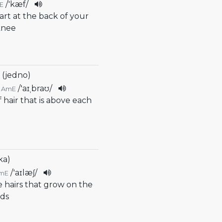
/
'kæf
/
E
part at the back of your
knee
 (jedno)
/
'aɪˌbraʊ
/
AmE
of hair that is above each
ka)
/
'aɪlæʃ
/
mE
e hairs that grow on the
ids