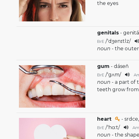
the eyes
genitals
- genitá
/
'dʒenɪtlz
/
BrE
noun
- the outer
gum
- dáseň
/
'gʌm
/
BrE
A
noun
- a part of
teeth grow from 
heart
- srdce
/
'hɑ:t
/
BrE
Am
noun
- the shap