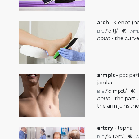
arch
- klenba (n
/
'ɑ:tʃ
/
BrE
Am
noun
- the curve
armpit
- podpaží
jamka
/
'ɑ:mpɪt
/
BrE
noun
- the part
the arm joins th
artery
- tepna
/
'ɑ:tərɪ
/
BrE