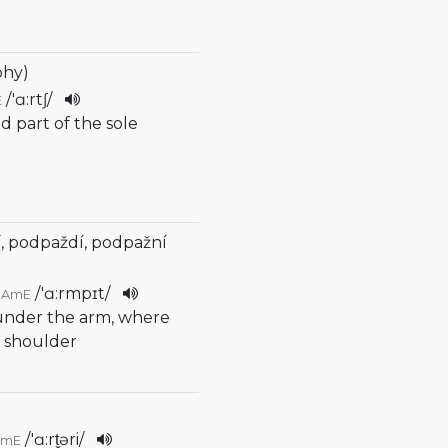
ohy)
/
'ɑ:rtʃ
/
E
d part of the sole
, podpaždí, podpažní
/
'ɑ:rmpɪt
/
AmE
 under the arm, where
e shoulder
/
'ɑ:rt̬əri
/
AmE