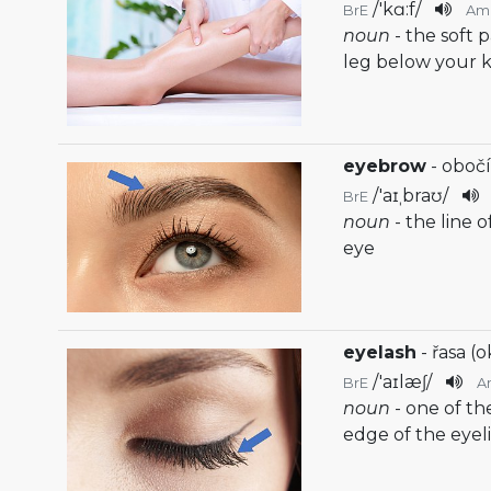
/
'kɑ:f
/
BrE
Am
noun
- the soft 
leg below your 
eyebrow
- obočí
/
'aɪˌbraʊ
/
BrE
noun
- the line 
eye
eyelash
- řasa (o
/
'aɪlæʃ
/
BrE
A
noun
- one of th
edge of the eyel