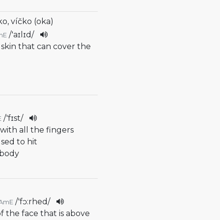
ko, víčko (oka)
/
'aɪlɪd
/
mE
f skin that can cover the
/
'fɪst
/
E
with all the fingers
used to hit
ebody
/
'fɔ:rhed
/
AmE
of the face that is above