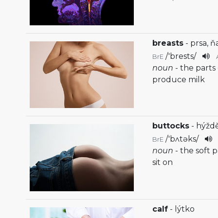
breasts
- prsa, ň
/
'brests
/
BrE
noun
- the part
produce milk
buttocks
- hýždě
/
'bʌtəks
/
BrE
noun
- the soft 
sit on
calf
- lýtko