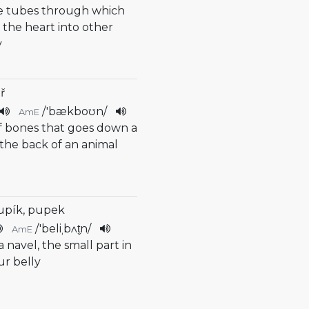
he tubes through which
 the heart into other
y
ř
/
'bækboʊn
/
AmE
of bones that goes down a
 the back of an animal
upík, pupek
/
'beliˌbʌt̬n
/
AmE
 a navel, the small part in
ur belly