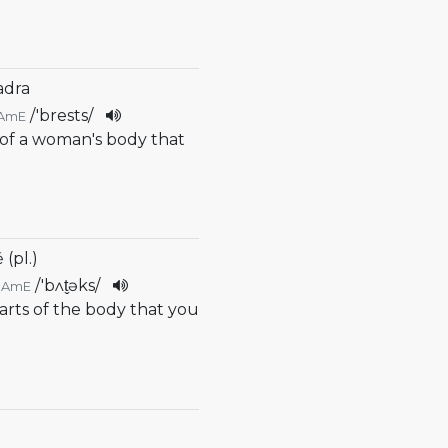
adra
/
'brests
/
AmE
s of a woman's body that
 (pl.)
/
'bʌt̬əks
/
AmE
parts of the body that you