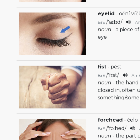
eyelid
- oční víč
/
'aɪlɪd
/
BrE
A
noun
- a piece o
eye
fist
- pěst
/
'fɪst
/
BrE
Am
noun
- the hand 
closed in, often 
something/som
forehead
- čelo
/
'fɔ:hed
/
BrE
noun
- the part 