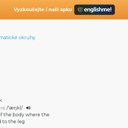
Vyzkoušejte i naši apku
matické okruhy
k
/
'æŋkl
/
mE
 of the body where the
 to the leg