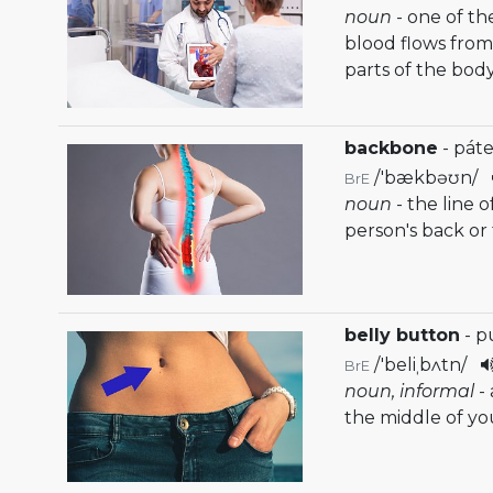
noun
- one of t
blood flows from
parts of the bod
backbone
- páte
/
'bækbəʊn
/
BrE
noun
- the line 
person's back or
belly button
- p
/
'beliˌbʌtn
/
BrE
noun, informal
-
the middle of yo