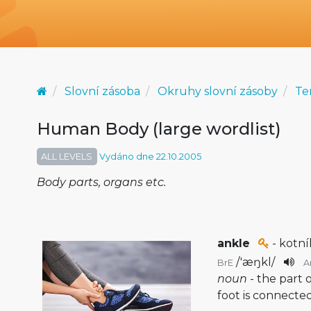
Slovní zásoba
Okruhy slovní zásoby
Te
Human Body (large wordlist)
ALL LEVELS
Vydáno dne 22.10.2005
Body parts, organs etc.
ankle
- kotní
/
'æŋkl
/
BrE
A
noun
- the part
foot is connected