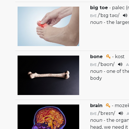
big toe
- palec 
/
'bɪg təʊ
/
BrE
noun
- the large
bone
- kost
/
'bəʊn
/
BrE
noun
- one of th
body
brain
- moze
/
'breɪn
/
BrE
noun
- the orga
head, we need it 