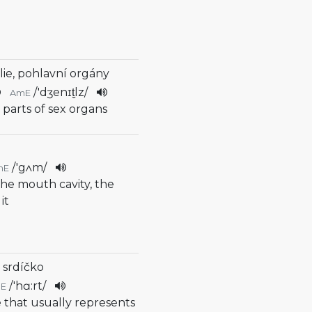
lie, pohlavní orgány
/
'dʒenɪt̬lz
/
AmE
 parts of sex organs
/
'gʌm
/
mE
 the mouth cavity, the
it
, srdíčko
/
'hɑ:rt
/
E
e that usually represents