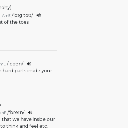
(nohy)
/
'bɪg toʊ
/
AmE
st of the toes
/
'boʊn
/
AmE
e hard parts inside your
k
/
'breɪn
/
AmE
n that we have inside our
to think and feel etc.